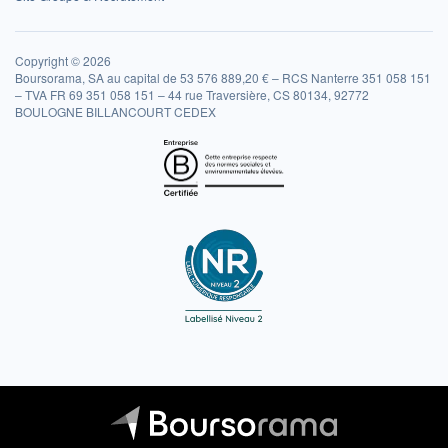
Copyright © 2026
Boursorama, SA au capital de 53 576 889,20 € – RCS Nanterre 351 058 151
– TVA FR 69 351 058 151 – 44 rue Traversière, CS 80134, 92772
BOULOGNE BILLANCOURT CEDEX