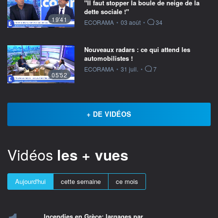
"Il faut stopper la boule de neige de la
dette sociale !"
19'41
information fournie par
ECORAMA
•
03 août
•
34
Nouveaux radars : ce qui attend les
automobilistes !
information fournie par
ECORAMA
•
31 juil.
•
7
05'52
+ DE VIDÉOS
Vidéos
les + vues
Aujourd'hui
cette semaine
ce mois
Incendies en Grèce: largages par