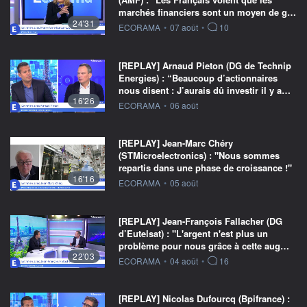
marchés financiers sont un moyen de g…
24'31
information fournie par
ECORAMA
•
07 août
•
10
[REPLAY] Arnaud Pieton (DG de Technip
Energies) : “Beaucoup d’actionnaires
nous disent : J’aurais dû investir il y a…
16'26
information fournie par
ECORAMA
•
06 août
[REPLAY] Jean-Marc Chéry
(STMicroelectronics) : "Nous sommes
repartis dans une phase de croissance !"
16'16
information fournie par
ECORAMA
•
05 août
[REPLAY] Jean-François Fallacher (DG
d’Eutelsat) : "L'argent n'est plus un
problème pour nous grâce à cette aug…
22'03
information fournie par
ECORAMA
•
04 août
•
16
[REPLAY] Nicolas Dufourcq (Bpifrance) :