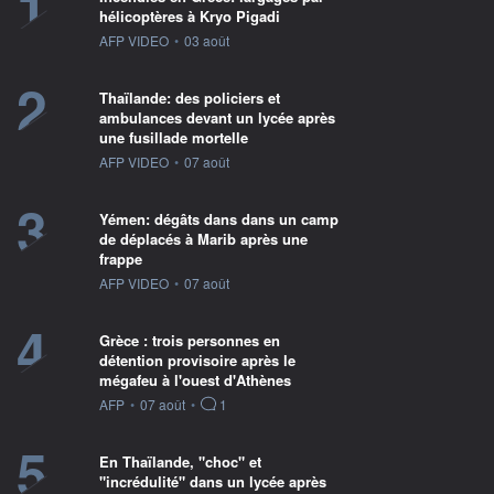
1
hélicoptères à Kryo Pigadi
information fournie par
AFP VIDEO
•
03 août
2
Thaïlande: des policiers et
ambulances devant un lycée après
une fusillade mortelle
information fournie par
AFP VIDEO
•
07 août
3
Yémen: dégâts dans dans un camp
de déplacés à Marib après une
frappe
information fournie par
AFP VIDEO
•
07 août
4
Grèce : trois personnes en
détention provisoire après le
mégafeu à l'ouest d'Athènes
information fournie par
AFP
•
07 août
•
1
5
En Thaïlande, "choc" et
"incrédulité" dans un lycée après