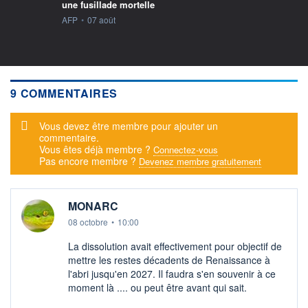
une fusillade mortelle
information fournie par
AFP
•
07 août
9 COMMENTAIRES
Message d'alerte
Vous devez être membre pour ajouter un
commentaire.
Vous êtes déjà membre ?
Connectez-vous
Pas encore membre ?
Devenez membre gratuitement
MONARC
08 octobre
•
10:00
La dissolution avait effectivement pour objectif de
mettre les restes décadents de Renaissance à
l'abri jusqu'en 2027. Il faudra s'en souvenir à ce
moment là .... ou peut être avant qui sait.