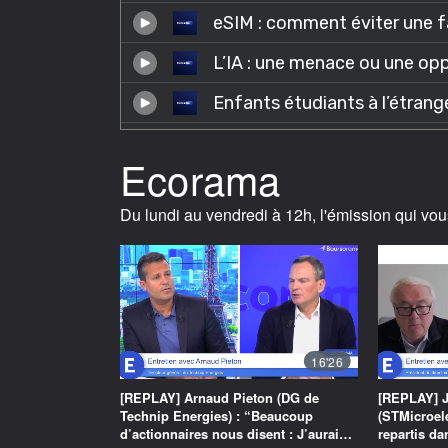
Ecorama
Du lundi au vendredi à 12h, l'émission qui vou
16'26
[REPLAY] Arnaud Pieton (DG de
[REPLAY] J
Technip Energies) : “Beaucoup
(STMicroel
d’actionnaires nous disent : J’aurai…
repartis d