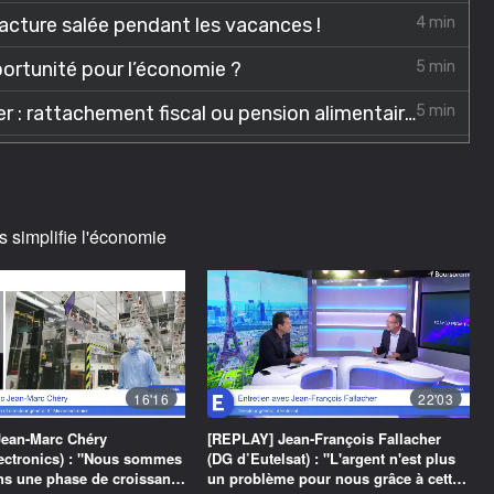
s simplifie l'économie
16'16
22'03
ean-Marc Chéry
[REPLAY] Jean-François Fallacher
ectronics) : "Nous sommes
(DG d’Eutelsat) : "L'argent n'est plus
ans une phase de croissan…
un problème pour nous grâce à cett…