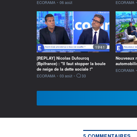
information fournie par
information f
ECORAMA
•
06 août
ECORAMA
•
19'41
[REPLAY] Nicolas Dufourcq
Nouveaux ra
(Bpifrance) : "Il faut stopper la boule
automobilis
de neige de la dette sociale !"
information f
ECORAMA
•
information fournie par
ECORAMA
•
03 août
•
33
5 COMMENTAIRES