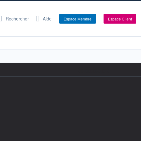
Rechercher
Aide
Espace Membre
Espace Client