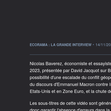
information fournie par
•
14/11/20
ECORAMA : LA GRANDE INTERVIEW
Nicolas Baverez, économiste et essayiste
2023, présentée par David Jacquot sur B
possibilité d'une escalade du conflit géo
du discours d'Emmanuel Macron contre Israë
Etats-Unis et en Zone Euro, et la chute 
Les sous-titres de cette vidéo sont géné
donc garantir l'absence d'erreurs dans la