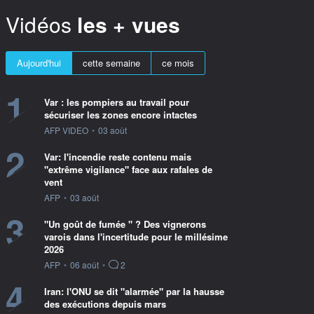
Vidéos
les + vues
Aujourd'hui
cette semaine
ce mois
1
Var : les pompiers au travail pour
sécuriser les zones encore intactes
information fournie par
AFP VIDEO
•
03 août
2
Var: l'incendie reste contenu mais
"extrême vigilance" face aux rafales de
vent
information fournie par
AFP
•
03 août
3
"Un goût de fumée " ? Des vignerons
varois dans l'incertitude pour le millésime
2026
information fournie par
AFP
•
06 août
•
2
4
Iran: l'ONU se dit "alarmée" par la hausse
des exécutions depuis mars