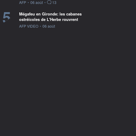
information fournie par
AFP
•
06 août
•
13
5
Mégafeu en Gironde: les cabanes
ostréicoles de L'Herbe rouvrent
information fournie par
AFP VIDEO
•
06 août