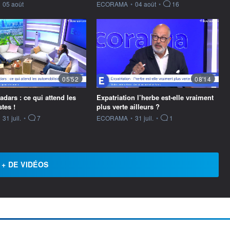
ournie par
information fournie par
05 août
ECORAMA
•
04 août
•
16
05'52
08'14
dars : ce qui attend les
Expatriation l’herbe est-elle vraiment
tes !
plus verte ailleurs ?
ournie par
information fournie par
31 juil.
•
7
ECORAMA
•
31 juil.
•
1
+ DE VIDÉOS