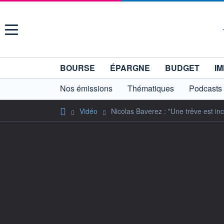
Menu
BOURSE
ÉPARGNE
BUDGET
IM
Nos émissions
Thématiques
Podcasts
Vidéo
Nicolas Baverez : "Une trêve est inc