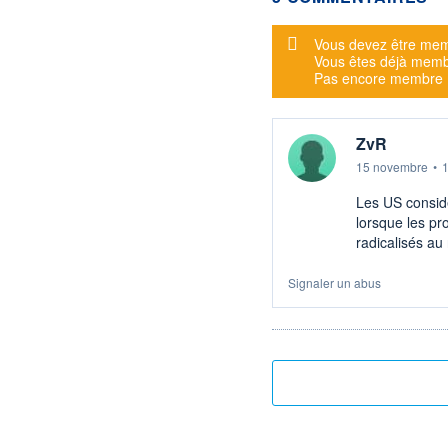
Message d'alerte
Vous devez être mem
Vous êtes déjà mem
Pas encore membre
ZvR
15 novembre
•
Les US consid
lorsque les pr
radicalisés au
Signaler un abus