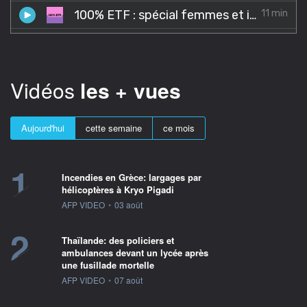
Vidéos
les + vues
Aujourd'hui
cette semaine
ce mois
1
Incendies en Grèce: largages par
hélicoptères à Kryo Pigadi
information fournie par
AFP VIDEO
•
03 août
2
Thaïlande: des policiers et
ambulances devant un lycée après
une fusillade mortelle
information fournie par
AFP VIDEO
•
07 août