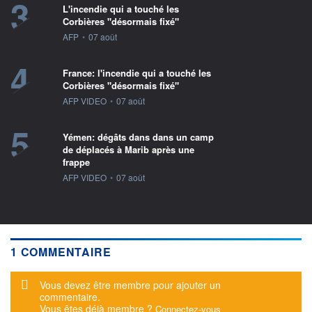
3
L'incendie qui a touché les
Corbières "désormais fixé"
information fournie par
AFP
•
07 août
4
France: l'incendie qui a touché les
Corbières "désormais fixé"
information fournie par
AFP VIDEO
•
07 août
5
Yémen: dégâts dans dans un camp
de déplacés à Marib après une
frappe
information fournie par
AFP VIDEO
•
07 août
1 COMMENTAIRE
Message d'alerte
Vous devez être membre pour ajouter un
commentaire.
Vous êtes déjà membre ?
Connectez-vous