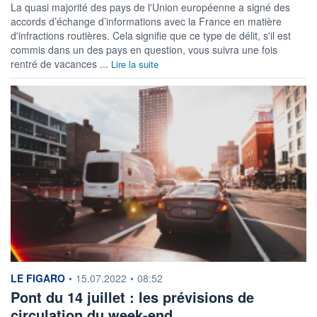
La quasi majorité des pays de l'Union européenne a signé des
accords d’échange d’informations avec la France en matière
d'infractions routières. Cela signifie que ce type de délit, s'il est
commis dans un des pays en question, vous suivra une fois
rentré de vacances ...
Lire la suite
information fournie par
LE FIGARO
•
15.07.2022
•
08:52
Pont du 14 juillet : les prévisions de
circulation du week-end