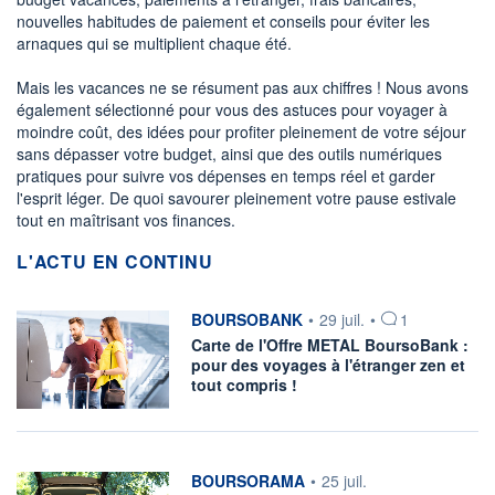
nouvelles habitudes de paiement et conseils pour éviter les
arnaques qui se multiplient chaque été.
Mais les vacances ne se résument pas aux chiffres ! Nous avons
également sélectionné pour vous des astuces pour voyager à
moindre coût, des idées pour profiter pleinement de votre séjour
sans dépasser votre budget, ainsi que des outils numériques
pratiques pour suivre vos dépenses en temps réel et garder
l'esprit léger. De quoi savourer pleinement votre pause estivale
tout en maîtrisant vos finances.
L'ACTU EN CONTINU
information fournie par
BOURSOBANK
•
29 juil.
•
1
Carte de l'Offre METAL BoursoBank :
pour des voyages à l'étranger zen et
tout compris !
information fournie par
BOURSORAMA
•
25 juil.