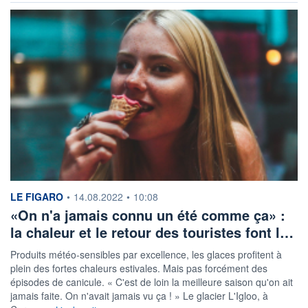
information fournie par
LE FIGARO
•
14.08.2022
•
10:08
«On n'a jamais connu un été comme ça» :
la chaleur et le retour des touristes font l…
Produits météo-sensibles par excellence, les glaces profitent à
plein des fortes chaleurs estivales. Mais pas forcément des
épisodes de canicule. « C'est de loin la meilleure saison qu'on ait
jamais faite. On n'avait jamais vu ça ! » Le glacier L'Igloo, à