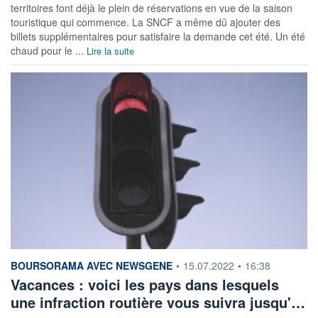
territoires font déjà le plein de réservations en vue de la saison
touristique qui commence. La SNCF a même dû ajouter des
billets supplémentaires pour satisfaire la demande cet été. Un été
chaud pour le ...
Lire la suite
information fournie par
BOURSORAMA AVEC NEWSGENE
•
15.07.2022
•
16:38
Vacances : voici les pays dans lesquels
une infraction routière vous suivra jusqu'…