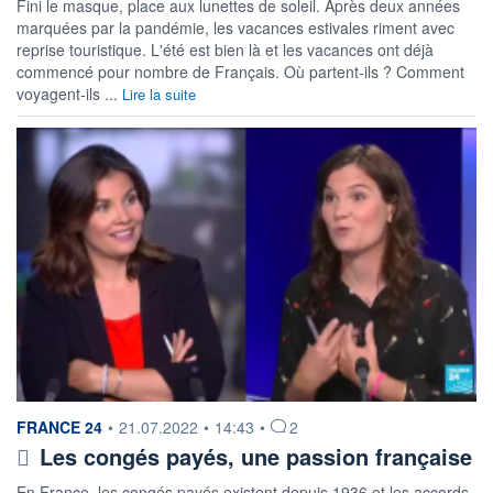
Fini le masque, place aux lunettes de soleil. Après deux années
marquées par la pandémie, les vacances estivales riment avec
reprise touristique. L'été est bien là et les vacances ont déjà
commencé pour nombre de Français. Où partent-ils ? Comment
voyagent-ils ...
Lire la suite
information fournie par
FRANCE 24
•
21.07.2022
•
14:43
•
2
Les congés payés, une passion française
En France, les congés payés existent depuis 1936 et les accords