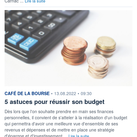
Carnac ...
Lire la suite
information fournie par
CAFÉ DE LA BOURSE
•
13.08.2022
•
09:30
5 astuces pour réussir son budget
Dès lors que l'on souhaite prendre en main ses finances
personnelles, il convient de s'atteler à la réalisation d'un budget
qui permettra d'avoir une meilleure vue d'ensemble de ses
revenus et dépenses et de mettre en place une stratégie
d'épargne et d'investissement ...
Lire la suite