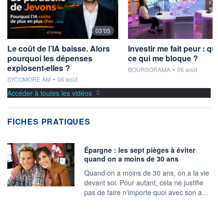
03'05
Le coût de l’IA baisse. Alors
Investir me fait peur : qu
pourquoi les dépenses
ce qui me bloque ?
explosent-elles ?
information fournie par
BOURSORAMA
•
06 août
information fournie par
SYCOMORE AM
•
06 août
Accéder à toutes les vidéos
FICHES PRATIQUES
Épargne : les sept pièges à éviter
quand on a moins de 30 ans
Quand on a moins de 30 ans, on a la vie
devant soi. Pour autant, cela ne justifie
pas de faire n'importe quoi avec son a…