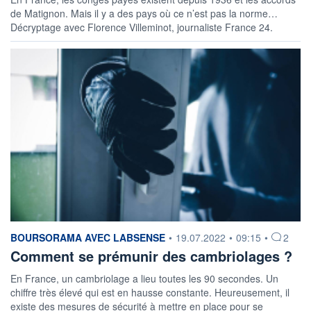
de Matignon. Mais il y a des pays où ce n’est pas la norme…
Décryptage avec Florence Villeminot, journaliste France 24.
information fournie par
BOURSORAMA AVEC LABSENSE
•
19.07.2022
•
09:15
•
2
Comment se prémunir des cambriolages ?
En France, un cambriolage a lieu toutes les 90 secondes. Un
chiffre très élevé qui est en hausse constante. Heureusement, il
existe des mesures de sécurité à mettre en place pour se