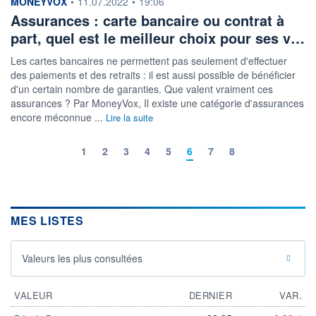
information fournie par
MONEYVOX
•
11.07.2022
•
19:06
Assurances : carte bancaire ou contrat à
part, quel est le meilleur choix pour ses v…
Les cartes bancaires ne permettent pas seulement d'effectuer
des paiements et des retraits : il est aussi possible de bénéficier
d'un certain nombre de garanties. Que valent vraiment ces
assurances ? Par MoneyVox, Il existe une catégorie d'assurances
encore méconnue ...
Lire la suite
1
2
3
4
5
6
7
8
MES LISTES
Valeurs les plus consultées
VALEUR
DERNIER
VAR.