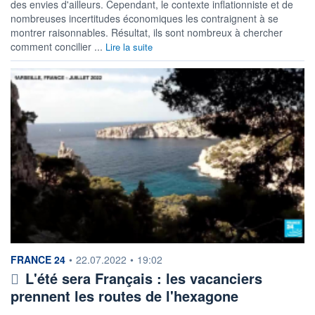
des envies d'ailleurs. Cependant, le contexte inflationniste et de
nombreuses incertitudes économiques les contraignent à se
montrer raisonnables. Résultat, ils sont nombreux à chercher
comment concilier ...
Lire la suite
information fournie par
FRANCE 24
•
22.07.2022
•
19:02
L'été sera Français : les vacanciers
prennent les routes de l'hexagone