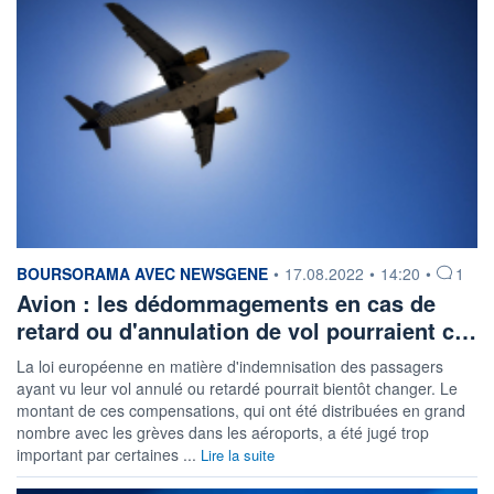
information fournie par
BOURSORAMA AVEC NEWSGENE
•
17.08.2022
•
14:20
•
1
Avion : les dédommagements en cas de
retard ou d'annulation de vol pourraient c…
La loi européenne en matière d'indemnisation des passagers
ayant vu leur vol annulé ou retardé pourrait bientôt changer. Le
montant de ces compensations, qui ont été distribuées en grand
nombre avec les grèves dans les aéroports, a été jugé trop
important par certaines ...
Lire la suite