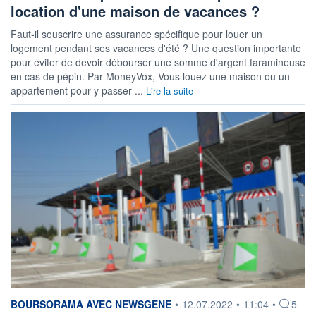
location d'une maison de vacances ?
Faut-il souscrire une assurance spécifique pour louer un
logement pendant ses vacances d'été ? Une question importante
pour éviter de devoir débourser une somme d'argent faramineuse
en cas de pépin. Par MoneyVox, Vous louez une maison ou un
appartement pour y passer ...
Lire la suite
information fournie par
BOURSORAMA AVEC NEWSGENE
•
12.07.2022
•
11:04
•
5