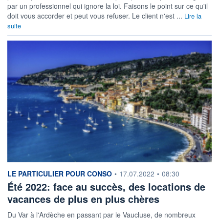
par un professionnel qui ignore la loi. Faisons le point sur ce qu'il
doit vous accorder et peut vous refuser. Le client n'est ...
Lire la
suite
information fournie par
LE PARTICULIER POUR CONSO
•
17.07.2022
•
08:30
Été 2022: face au succès, des locations de
vacances de plus en plus chères
Du Var à l'Ardèche en passant par le Vaucluse, de nombreux