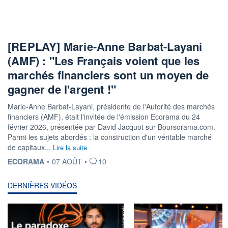
[REPLAY] Marie-Anne Barbat-Layani
(AMF) : "Les Français voient que les
marchés financiers sont un moyen de
gagner de l'argent !"
Marie-Anne Barbat-Layani, présidente de l'Autorité des marchés
financiers (AMF), était l'invitée de l'émission Ecorama du 24
février 2026, présentée par David Jacquot sur Boursorama.com.
Parmi les sujets abordés : la construction d'un véritable marché
de capitaux...
Lire la suite
INFORMATION FOURNIE PAR
ECORAMA
•
07 AOÛT
•
10
DERNIÈRES VIDÉOS