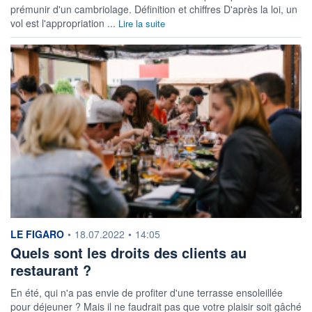
prémunir d'un cambriolage. Définition et chiffres D'après la loi, un
vol est l'appropriation ...
Lire la suite
information fournie par
LE FIGARO
•
18.07.2022
•
14:05
Quels sont les droits des clients au
restaurant ?
En été, qui n'a pas envie de profiter d'une terrasse ensoleillée
pour déjeuner ? Mais il ne faudrait pas que votre plaisir soit gâché