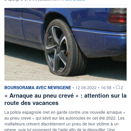
information fournie par
BOURSORAMA AVEC NEWSGENE
•
12.08.2022
•
16:58
•
2
« Arnaque au pneu crevé » : attention sur la
route des vacances
La police espagnole met en garde contre une nouvelle arnaque «
au pneu crevé » qui sévit sur les autoroutes en cet été 2022. Les
malfaiteurs crèvent discrètement un pneu de leur victime à un
péage, puis lui proposent de l'aide afin de la dépouiller. Une