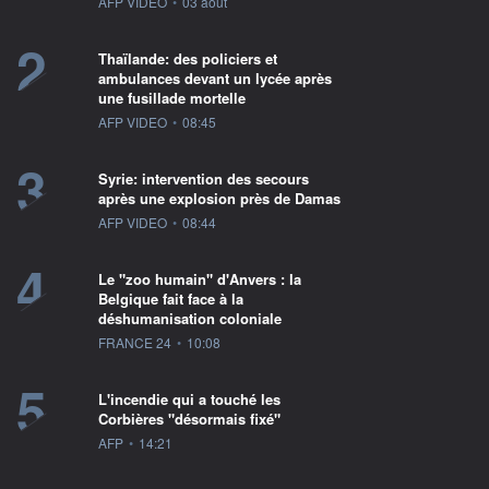
information fournie par
AFP VIDEO
•
03 août
2
Thaïlande: des policiers et
ambulances devant un lycée après
une fusillade mortelle
information fournie par
AFP VIDEO
•
08:45
3
Syrie: intervention des secours
après une explosion près de Damas
information fournie par
AFP VIDEO
•
08:44
4
Le "zoo humain" d'Anvers : la
Belgique fait face à la
déshumanisation coloniale
information fournie par
FRANCE 24
•
10:08
5
L'incendie qui a touché les
Corbières "désormais fixé"
information fournie par
AFP
•
14:21