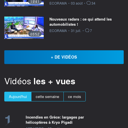
19'41
information fournie par
ECORAMA
•
03 août
•
34
Nouveaux radars : ce qui attend les
automobilistes !
information fournie par
ECORAMA
•
31 juil.
•
7
05'52
+ DE VIDÉOS
Vidéos
les + vues
Aujourd'hui
cette semaine
ce mois
1
Incendies en Grèce: largages par
hélicoptères à Kryo Pigadi