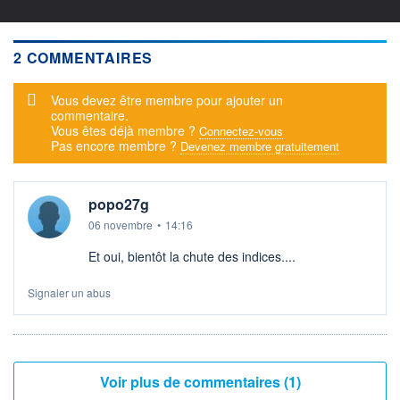
2 COMMENTAIRES
Message d'alerte
Vous devez être membre pour ajouter un
commentaire.
Vous êtes déjà membre ?
Connectez-vous
Pas encore membre ?
Devenez membre gratuitement
popo27g
06 novembre
•
14:16
Et oui, bientôt la chute des indices....
Signaler un abus
Voir plus de commentaires (1)