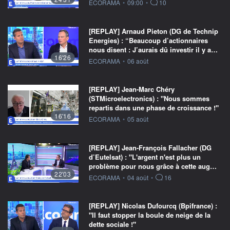
information fournie par
ECORAMA
•
09:00
•
10
[REPLAY] Arnaud Pieton (DG de Technip
Energies) : “Beaucoup d’actionnaires
nous disent : J’aurais dû investir il y a…
16'26
information fournie par
ECORAMA
•
06 août
[REPLAY] Jean-Marc Chéry
(STMicroelectronics) : "Nous sommes
repartis dans une phase de croissance !"
16'16
information fournie par
ECORAMA
•
05 août
[REPLAY] Jean-François Fallacher (DG
d’Eutelsat) : "L'argent n'est plus un
problème pour nous grâce à cette aug…
22'03
information fournie par
ECORAMA
•
04 août
•
16
[REPLAY] Nicolas Dufourcq (Bpifrance) :
"Il faut stopper la boule de neige de la
dette sociale !"