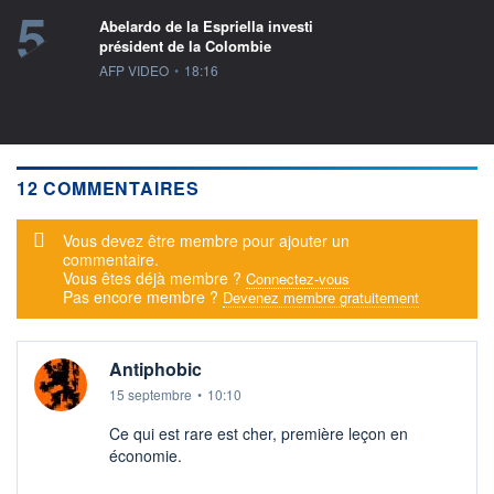
5
Abelardo de la Espriella investi
président de la Colombie
information fournie par
AFP VIDEO
•
18:16
12 COMMENTAIRES
Message d'alerte
Vous devez être membre pour ajouter un
commentaire.
Vous êtes déjà membre ?
Connectez-vous
Pas encore membre ?
Devenez membre gratuitement
Antiphobic
15 septembre
•
10:10
Ce qui est rare est cher, première leçon en
économie.