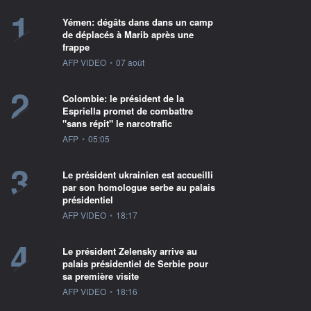
1
Yémen: dégâts dans dans un camp
de déplacés à Marib après une
frappe
information fournie par
AFP VIDEO
•
07 août
2
Colombie: le président de la
Espriella promet de combattre
"sans répit" le narcotrafic
information fournie par
AFP
•
05:05
3
Le président ukrainien est accueilli
par son homologue serbe au palais
présidentiel
information fournie par
AFP VIDEO
•
18:17
4
Le président Zelensky arrive au
palais présidentiel de Serbie pour
sa première visite
information fournie par
AFP VIDEO
•
18:16