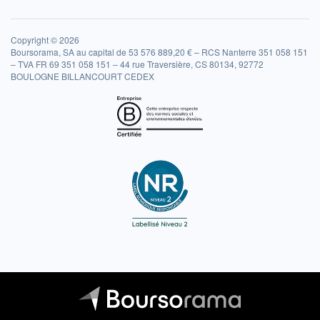
Copyright © 2026
Boursorama, SA au capital de 53 576 889,20 € – RCS Nanterre 351 058 151
– TVA FR 69 351 058 151 – 44 rue Traversière, CS 80134, 92772
BOULOGNE BILLANCOURT CEDEX