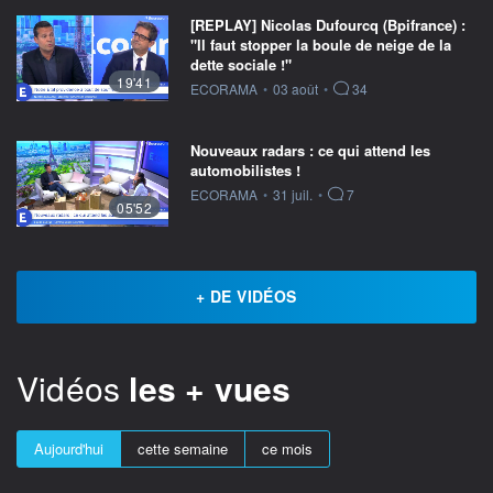
[REPLAY] Nicolas Dufourcq (Bpifrance) :
"Il faut stopper la boule de neige de la
dette sociale !"
19'41
information fournie par
ECORAMA
•
03 août
•
34
Nouveaux radars : ce qui attend les
automobilistes !
information fournie par
ECORAMA
•
31 juil.
•
7
05'52
+ DE VIDÉOS
Vidéos
les + vues
Aujourd'hui
cette semaine
ce mois