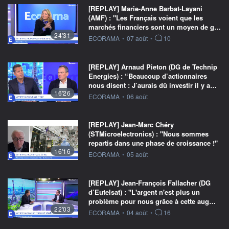
[REPLAY] Marie-Anne Barbat-Layani
(AMF) : "Les Français voient que les
marchés financiers sont un moyen de g…
24'31
information fournie par
ECORAMA
•
07 août
•
10
[REPLAY] Arnaud Pieton (DG de Technip
Energies) : “Beaucoup d’actionnaires
nous disent : J’aurais dû investir il y a…
16'26
information fournie par
ECORAMA
•
06 août
[REPLAY] Jean-Marc Chéry
(STMicroelectronics) : "Nous sommes
repartis dans une phase de croissance !"
16'16
information fournie par
ECORAMA
•
05 août
[REPLAY] Jean-François Fallacher (DG
d’Eutelsat) : "L'argent n'est plus un
problème pour nous grâce à cette aug…
22'03
information fournie par
ECORAMA
•
04 août
•
16