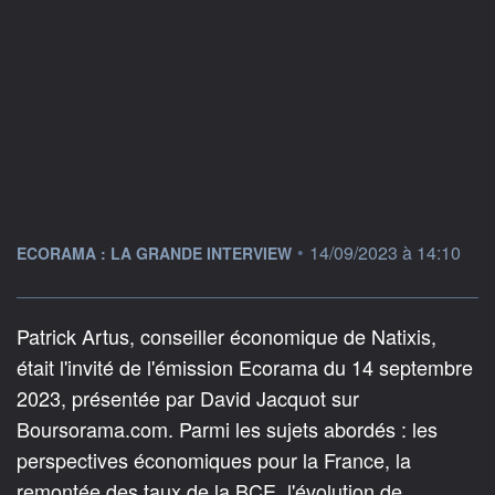
information fournie par
•
14/09/2023 à 14:10
ECORAMA : LA GRANDE INTERVIEW
Patrick Artus, conseiller économique de Natixis,
était l'invité de l'émission Ecorama du 14 septembre
2023, présentée par David Jacquot sur
Boursorama.com. Parmi les sujets abordés : les
perspectives économiques pour la France, la
remontée des taux de la BCE, l'évolution de