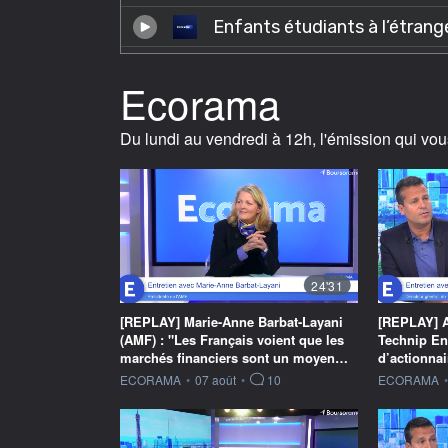
Ecorama
Du lundi au vendredi à 12h, l'émission qui vou
24'31
[REPLAY] Marie-Anne Barbat-Layani
[REPLAY] A
(AMF) : "Les Français voient que les
Technip En
marchés financiers sont un moyen…
d’actionnai
information fournie par
information f
ECORAMA
•
07 août
•
10
ECORAMA
•