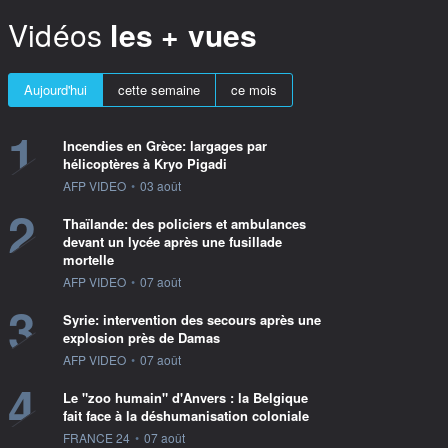
Vidéos
les + vues
Aujourd'hui
cette semaine
ce mois
1
Incendies en Grèce: largages par
hélicoptères à Kryo Pigadi
information fournie par
AFP VIDEO
•
03 août
2
Thaïlande: des policiers et ambulances
devant un lycée après une fusillade
mortelle
information fournie par
AFP VIDEO
•
07 août
3
Syrie: intervention des secours après une
explosion près de Damas
information fournie par
AFP VIDEO
•
07 août
4
Le "zoo humain" d'Anvers : la Belgique
fait face à la déshumanisation coloniale
information fournie par
FRANCE 24
•
07 août