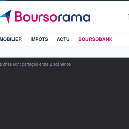
MOBILIER
IMPÔTS
ACTU
BOURSOBANK
archés sont partagés entre 2 scénarios