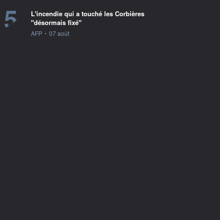
5
L'incendie qui a touché les Corbières
"désormais fixé"
information fournie par
AFP
•
07 août