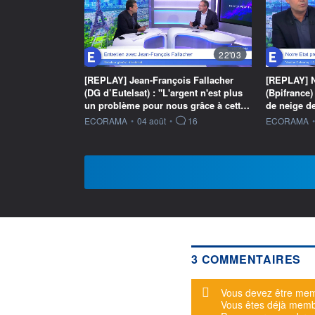
22'03
[REPLAY] Jean-François Fallacher
[REPLAY] N
(DG d’Eutelsat) : "L'argent n'est plus
(Bpifrance) 
un problème pour nous grâce à cett…
de neige de
information fournie par
information f
ECORAMA
•
04 août
•
16
ECORAMA
•
3 COMMENTAIRES
Message d'alerte
Vous devez être mem
Vous êtes déjà mem