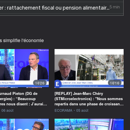
s simplifie l'économie
16'26
16'16
rnaud Pieton (DG de
[REPLAY] Jean-Marc Chéry
ergies) : “Beaucoup
(STMicroelectronics) : "Nous sommes
res nous disent : J’aurai…
repartis dans une phase de croissan…
ournie par
information fournie par
06 août
ECORAMA
•
05 août