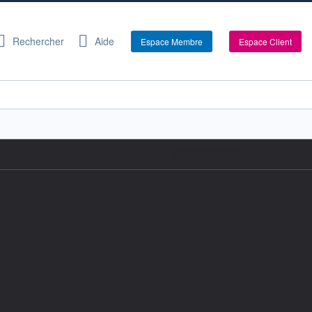
Rechercher
Aide
Espace Membre
Espace Client