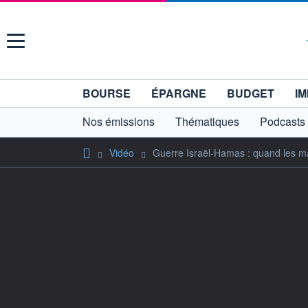
Menu
BOURSE
ÉPARGNE
BUDGET
IM
Nos émissions
Thématiques
Podcasts
Vidéo
Guerre Israël-Hamas : quand les m