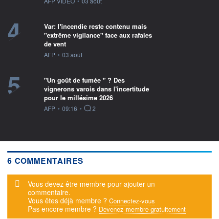
information fournie par
AFP VIDEO
•
03 août
4
Var: l'incendie reste contenu mais
"extrême vigilance" face aux rafales
de vent
information fournie par
AFP
•
03 août
5
"Un goût de fumée " ? Des
vignerons varois dans l'incertitude
pour le millésime 2026
information fournie par
AFP
•
09:16
•
2
6 COMMENTAIRES
Message d'alerte
Vous devez être membre pour ajouter un
commentaire.
Vous êtes déjà membre ?
Connectez-vous
Pas encore membre ?
Devenez membre gratuitement