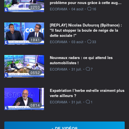
problème pour nous grâce à cette aug…
22'03
information fournie par
ECORAMA
•
04 août
•
16
[REPLAY] Nicolas Dufourcq (Bpifrance) :
"Il faut stopper la boule de neige de la
dette sociale !"
19'41
information fournie par
ECORAMA
•
03 août
•
33
Nouveaux radars : ce qui attend les
automobilistes !
information fournie par
ECORAMA
•
31 juil.
•
7
05'52
Expatriation l’herbe est-elle vraiment plus
verte ailleurs ?
information fournie par
ECORAMA
•
31 juil.
•
1
08'14
+ DE VIDÉOS