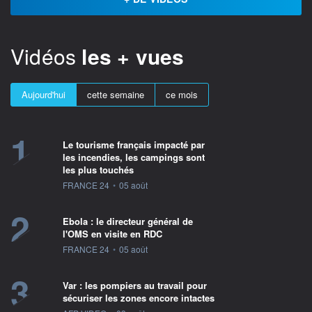
Vidéos
les + vues
Aujourd'hui
cette semaine
ce mois
1
Le tourisme français impacté par
les incendies, les campings sont
les plus touchés
information fournie par
FRANCE 24
•
05 août
2
Ebola : le directeur général de
l'OMS en visite en RDC
information fournie par
FRANCE 24
•
05 août
3
Var : les pompiers au travail pour
sécuriser les zones encore intactes