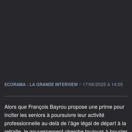
information fournie par
•
17/06/2025 à 14:05
ECORAMA : LA GRANDE INTERVIEW
Alors que François Bayrou propose une prime pour
inciter les seniors à poursuivre leur activité
professionnelle au-delà de l’âge légal de départ à la
retraite, le gouvernement cherche toujours à boucler