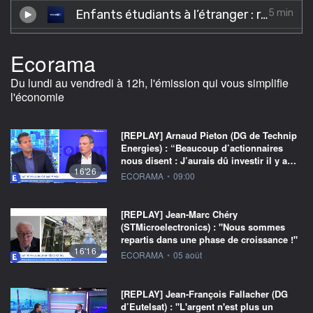
Ecorama
Du lundi au vendredi à 12h, l'émission qui vous simplifie
l'économie
[REPLAY] Arnaud Pieton (DG de Technip
Energies) : “Beaucoup d’actionnaires
nous disent : J’aurais dû investir il y a…
16'26
information fournie par
ECORAMA
•
09:00
[REPLAY] Jean-Marc Chéry
(STMicroelectronics) : "Nous sommes
repartis dans une phase de croissance !"
16'16
information fournie par
ECORAMA
•
05 août
[REPLAY] Jean-François Fallacher (DG
d’Eutelsat) : "L'argent n'est plus un