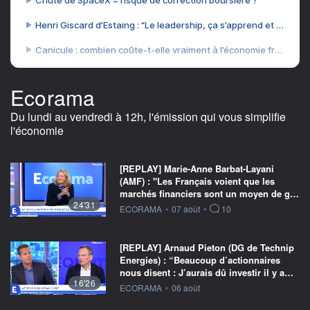
Ecorama
Du lundi au vendredi à 12h, l'émission qui vous simplifie
l'économie
[REPLAY] Marie-Anne Barbat-Layani
(AMF) : "Les Français voient que les
marchés financiers sont un moyen de g…
24'31
information fournie par
ECORAMA
•
07 août
•
10
[REPLAY] Arnaud Pieton (DG de Technip
Energies) : “Beaucoup d’actionnaires
nous disent : J’aurais dû investir il y a…
16'26
information fournie par
ECORAMA
•
06 août