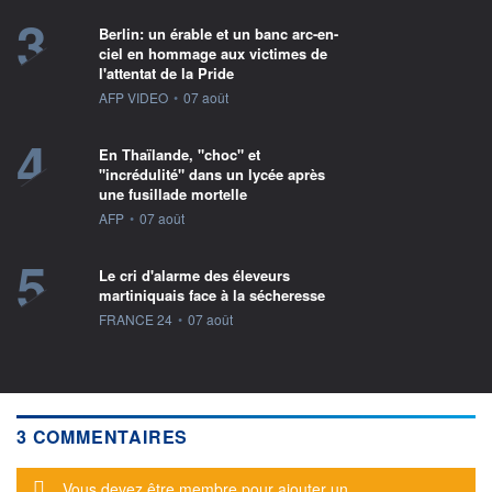
3
Berlin: un érable et un banc arc-en-
ciel en hommage aux victimes de
l'attentat de la Pride
information fournie par
AFP VIDEO
•
07 août
4
En Thaïlande, "choc" et
"incrédulité" dans un lycée après
une fusillade mortelle
information fournie par
AFP
•
07 août
5
Le cri d'alarme des éleveurs
martiniquais face à la sécheresse
information fournie par
FRANCE 24
•
07 août
3 COMMENTAIRES
Message d'alerte
Vous devez être membre pour ajouter un