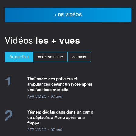
+ DE VIDÉOS
Vidéos
les + vues
Aujourd'hui
cette semaine
ce mois
1
Thaïlande: des policiers et
ambulances devant un lycée après
une fusillade mortelle
information fournie par
AFP VIDEO
•
07 août
2
Yémen: dégâts dans dans un camp
de déplacés à Marib après une
frappe
information fournie par
AFP VIDEO
•
07 août