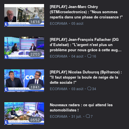
[REPLAY] Jean-Marc Chéry
(STMicroelectronics) : "Nous sommes
repartis dans une phase de croissance !"
16'16
information fournie par
ECORAMA
•
05 août
[REPLAY] Jean-François Fallacher (DG
d’Eutelsat) : "L'argent n'est plus un
problème pour nous grâce à cette aug…
22'03
information fournie par
ECORAMA
•
04 août
•
16
[REPLAY] Nicolas Dufourcq (Bpifrance) :
"Il faut stopper la boule de neige de la
dette sociale !"
19'41
information fournie par
ECORAMA
•
03 août
•
34
Nouveaux radars : ce qui attend les
automobilistes !
information fournie par
ECORAMA
•
31 juil.
•
7
05'52