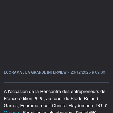
information fournie par
•
23/12/2025 à 09:00
ECORAMA : LA GRANDE INTERVIEW
A l'occasion de la Rencontre des entrepreneurs de
France édition 2025, au cœur du Stade Roland
Garros, Ecorama reçoit Christel Heydemann, DG d'
Orange
. Parmi les sujets abordés : l'instabilité