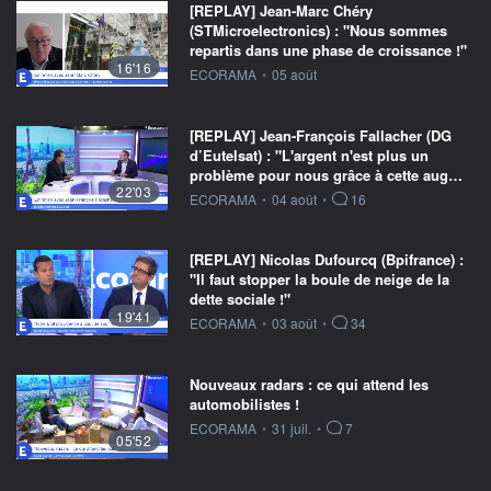
[REPLAY] Jean-Marc Chéry
(STMicroelectronics) : "Nous sommes
repartis dans une phase de croissance !"
16'16
information fournie par
ECORAMA
•
05 août
[REPLAY] Jean-François Fallacher (DG
d’Eutelsat) : "L'argent n'est plus un
problème pour nous grâce à cette aug…
22'03
information fournie par
ECORAMA
•
04 août
•
16
[REPLAY] Nicolas Dufourcq (Bpifrance) :
"Il faut stopper la boule de neige de la
dette sociale !"
19'41
information fournie par
ECORAMA
•
03 août
•
34
Nouveaux radars : ce qui attend les
automobilistes !
information fournie par
ECORAMA
•
31 juil.
•
7
05'52