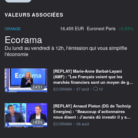
VALEURS ASSOCIÉES
16,455 EUR
Euronext Paris
+0,83%
ORANGE
Ecorama
Du lundi au vendredi à 12h, l'émission qui vous simplifie
l'économie
[REPLAY] Marie-Anne Barbat-Layani
(AMF) : "Les Français voient que les
marchés financiers sont un moyen de g…
24'31
information fournie par
ECORAMA
•
07 août
•
10
[REPLAY] Arnaud Pieton (DG de Technip
Energies) : “Beaucoup d’actionnaires
nous disent : J’aurais dû investir il y a…
16'26
information fournie par
ECORAMA
•
06 août