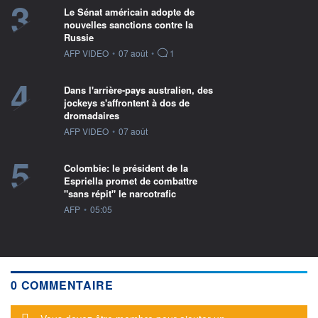
3
Le Sénat américain adopte de
nouvelles sanctions contre la
Russie
information fournie par
AFP VIDEO
•
07 août
•
1
4
Dans l'arrière-pays australien, des
jockeys s'affrontent à dos de
dromadaires
information fournie par
AFP VIDEO
•
07 août
5
Colombie: le président de la
Espriella promet de combattre
"sans répit" le narcotrafic
information fournie par
AFP
•
05:05
0 COMMENTAIRE