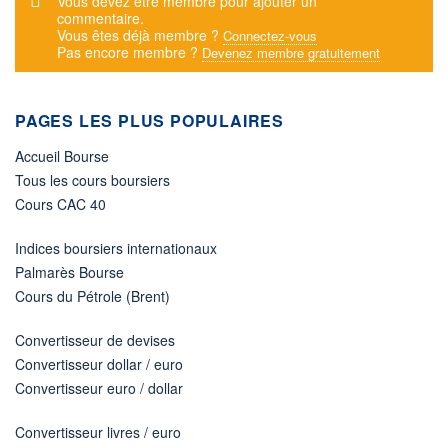
Message d'alerte
Vous devez être membre pour ajouter un
commentaire.
Vous êtes déjà membre ?
Connectez-vous
Pas encore membre ?
Devenez membre gratuitement
PAGES LES PLUS POPULAIRES
Accueil Bourse
Tous les cours boursiers
Cours CAC 40
Indices boursiers internationaux
Palmarès Bourse
Cours du Pétrole (Brent)
Convertisseur de devises
Convertisseur dollar / euro
Convertisseur euro / dollar
Convertisseur livres / euro