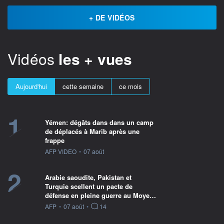
+ DE VIDÉOS
Vidéos
les + vues
Aujourd'hui
cette semaine
ce mois
1
Yémen: dégâts dans dans un camp
de déplacés à Marib après une
frappe
information fournie par
AFP VIDEO
•
07 août
2
Arabie saoudite, Pakistan et
Turquie scellent un pacte de
défense en pleine guerre au Moye…
information fournie par
AFP
•
07 août
•
14