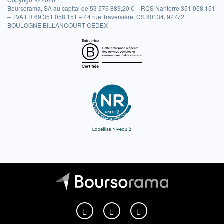
Boursorama, SA au capital de 53 576 889,20 € – RCS Nanterre 351 058 151
– TVA FR 69 351 058 151 – 44 rue Traversière, CS 80134, 92772
BOULOGNE BILLANCOURT CEDEX
Boursorama sur Facebook
Boursorama sur X
Boursorama sur Youtu