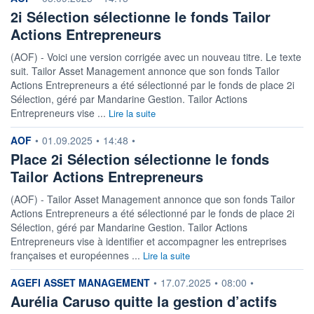
2i Sélection sélectionne le fonds Tailor
Actions Entrepreneurs
(AOF) - Voici une version corrigée avec un nouveau titre. Le texte
suit. Tailor Asset Management annonce que son fonds Tailor
Actions Entrepreneurs a été sélectionné par le fonds de place 2i
Sélection, géré par Mandarine Gestion. Tailor Actions
Entrepreneurs vise ...
Lire la suite
information fournie par
AOF
•
01.09.2025
•
14:48
•
Place 2i Sélection sélectionne le fonds
Tailor Actions Entrepreneurs
(AOF) - Tailor Asset Management annonce que son fonds Tailor
Actions Entrepreneurs a été sélectionné par le fonds de place 2i
Sélection, géré par Mandarine Gestion. Tailor Actions
Entrepreneurs vise à identifier et accompagner les entreprises
françaises et européennes ...
Lire la suite
information fournie par
AGEFI ASSET MANAGEMENT
•
17.07.2025
•
08:00
•
Aurélia Caruso quitte la gestion d’actifs