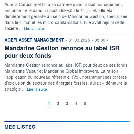
Aurélia Caruso met fin à sa carrière dans l’asset management,
annonce-t-elle dans un post LinkedIn le 11 juillet. Elle était
dernièrement gérante au sein de Mandarine Gestion, spécialisée
dans le climat et les micro-capitalisations. Elle avait rejoint cette
société ...
Lire la suite
information fournie par
AGEFI ASSET MANAGEMENT
•
31.03.2025
•
08:00
•
Mandarine Gestion renonce au label ISR
pour deux fonds
Mandarine Gestion renonce au label ISR pour deux de ses fonds,
Mandarine Valeur et Mandarine Global Improvers. La raison :
l’application du nouveau référentiel (V3), notamment ses critères
d’exclusion du secteur des énergies fossiles, aurait « dénaturé la
stratégie ...
Lire la suite
1
2
3
4
5
MES LISTES