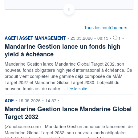
LU1342507396 - Mandarine Gestion
OPCVM DERNIER COURS CONNU AU 06/08/2026
Consulter le prospectus / DIC
Tous les contributeurs
280
information fournie par
AGEFI ASSET MANAGEMENT
•
25.05.2026
•
08:15
•
1
•
260
Mandarine Gestion lance un fonds high
240
yield à échéance
220
Mandarine Gestion lance Mandarine Global Target 2032, son
04/12
07/04
nouveau fonds obligataire high yield international à échéance. Ce
produit vient compléter une gamme déjà composée de MAM
CATÉGORIE MORNINGSTAR
Target 2027 et Mandarine Global Target 2030. L’objectif du
Actions Secteur Autres
nouveau fonds est de capter ...
Lire la suite
FONDS PARTENAIRES
TARIFS PRIVILÉGIÉS
0%
information fournie par
AOF
•
19.05.2026
•
14:57
•
Mandarine Gestion lance Mandarine Global
ÉLIGIBILITÉ
Target 2032
PEA
PEA-PME
BOURSOVIE LUX
BOURSOVIE
CTO BUSINESS
(Zonebourse.com) - Mandarine Gestion annonce le lancement de
Non éligible Boursobank
Mandarine Global Target 2032, son nouveau fonds obligataire