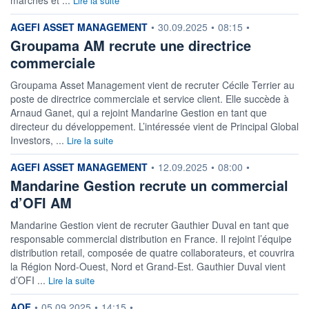
Lire la suite
information fournie par
AGEFI ASSET MANAGEMENT
•
30.09.2025
•
08:15
•
Groupama AM recrute une directrice
commerciale
Groupama Asset Management vient de recruter Cécile Terrier au
poste de directrice commerciale et service client. Elle succède à
Arnaud Ganet, qui a rejoint Mandarine Gestion en tant que
directeur du développement. L’intéressée vient de Principal Global
Investors, ...
Lire la suite
information fournie par
AGEFI ASSET MANAGEMENT
•
12.09.2025
•
08:00
•
Mandarine Gestion recrute un commercial
d’OFI AM
Mandarine Gestion vient de recruter Gauthier Duval en tant que
responsable commercial distribution en France. Il rejoint l’équipe
distribution retail, composée de quatre collaborateurs, et couvrira
la Région Nord-Ouest, Nord et Grand-Est. Gauthier Duval vient
d’OFI ...
Lire la suite
information fournie par
AOF
•
05.09.2025
•
14:15
•