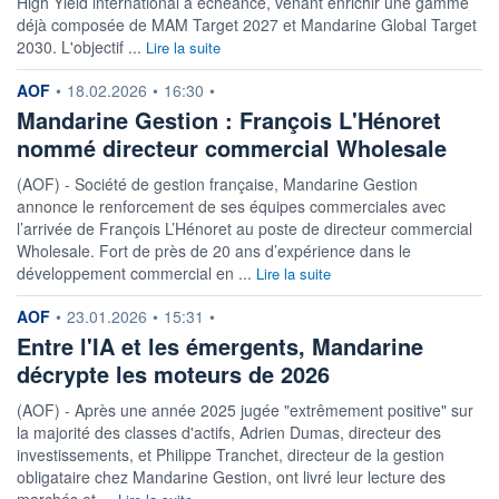
High Yield international à échéance, venant enrichir une gamme
ACTIF NET (EUR)
186M / 31.07.26
déjà composée de MAM Target 2027 et Mandarine Global Target
2030. L'objectif ...
Lire la suite
NOTATION MORNINGSTAR ⁽¹⁾
information fournie par
AOF
•
18.02.2026
•
16:30
•
Mandarine Gestion : François L'Hénoret
RISQUE DU FONDS (SRI)
4
/7
nommé directeur commercial Wholesale
(AOF) - Société de gestion française, Mandarine Gestion
ISR
Ce fonds détient le Label ISR (Investissement Social
annonce le renforcement de ses équipes commerciales avec
l’arrivée de François L’Hénoret au poste de directeur commercial
Wholesale. Fort de près de 20 ans d’expérience dans le
+ PORTEFEUILLE
+ LISTE
développement commercial en ...
Lire la suite
information fournie par
AOF
•
23.01.2026
•
15:31
•
Entre l'IA et les émergents, Mandarine
décrypte les moteurs de 2026
(AOF) - Après une année 2025 jugée "extrêmement positive" sur
la majorité des classes d'actifs, Adrien Dumas, directeur des
investissements, et Philippe Tranchet, directeur de la gestion
obligataire chez Mandarine Gestion, ont livré leur lecture des
marchés et ...