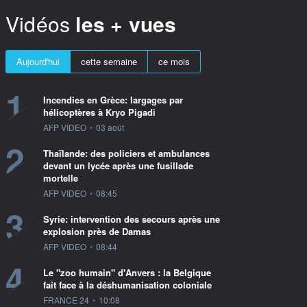
Vidéos
les + vues
Aujourd'hui
cette semaine
ce mois
1
Incendies en Grèce: largages par
hélicoptères à Kryo Pigadi
information fournie par
AFP VIDEO
•
03 août
2
Thaïlande: des policiers et ambulances
devant un lycée après une fusillade
mortelle
information fournie par
AFP VIDEO
•
08:45
3
Syrie: intervention des secours après une
explosion près de Damas
information fournie par
AFP VIDEO
•
08:44
4
Le "zoo humain" d'Anvers : la Belgique
fait face à la déshumanisation coloniale
information fournie par
FRANCE 24
•
10:08