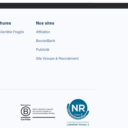
chures
Nos sites
lientèle Fragile
Affiliation
BoursoBank
Publicité
Site Groupe & Recrutement