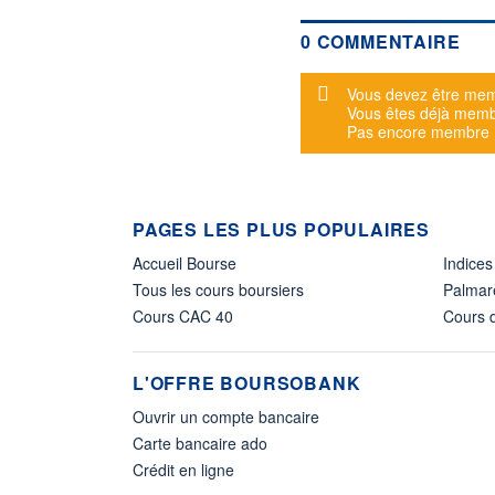
0 COMMENTAIRE
Message d'alerte
Vous devez être mem
Vous êtes déjà mem
Pas encore membre
PAGES LES PLUS POPULAIRES
Accueil Bourse
Indices
Tous les cours boursiers
Palmar
Cours CAC 40
Cours d
L'OFFRE BOURSOBANK
Ouvrir un compte bancaire
Carte bancaire ado
Crédit en ligne