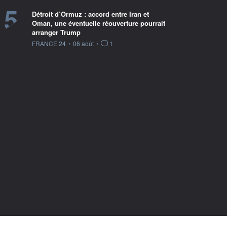
5
Détroit d’Ormuz : accord entre Iran et
Oman, une éventuelle réouverture pourrait
arranger Trump
information fournie par
FRANCE 24
•
06 août
•
1