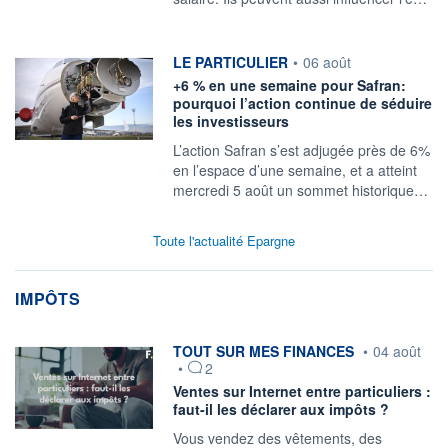
information fournie par
LE PARTICULIER
•
06 août
+6 % en une semaine pour Safran:
pourquoi l’action continue de séduire
les investisseurs
L’action Safran s’est adjugée près de 6%
en l’espace d’une semaine, et a atteint
mercredi 5 août un sommet historique…
Toute l'actualité Epargne
IMPÔTS
information fournie par
TOUT SUR MES FINANCES
•
04 août
•
2
Ventes sur Internet entre particuliers :
faut-il les déclarer aux impôts ?
Vous vendez des vêtements, des