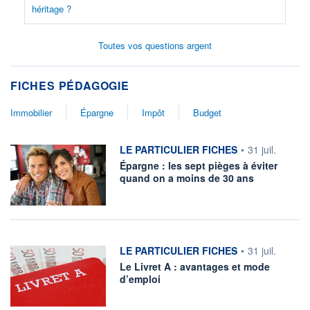
héritage ?
Toutes vos questions argent
FICHES PÉDAGOGIE
Immobilier
Épargne
Impôt
Budget
information fournie par
LE PARTICULIER FICHES
•
31 juil.
Épargne : les sept pièges à éviter
quand on a moins de 30 ans
information fournie par
LE PARTICULIER FICHES
•
31 juil.
Le Livret A : avantages et mode
d’emploi