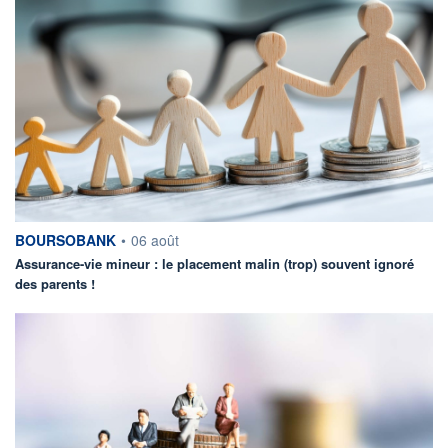
information fournie par
BOURSOBANK
•
06 août
Assurance-vie mineur : le placement malin (trop) souvent ignoré
des parents !