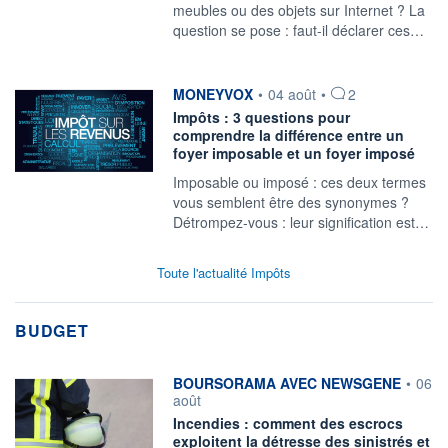
meubles ou des objets sur Internet ? La
question se pose : faut-il déclarer ces…
information fournie par
MONEYVOX
•
04 août
•
2
Impôts : 3 questions pour
comprendre la différence entre un
foyer imposable et un foyer imposé
Imposable ou imposé : ces deux termes
vous semblent être des synonymes ?
Détrompez-vous : leur signification est…
Toute l'actualité Impôts
BUDGET
information fournie par
BOURSORAMA AVEC NEWSGENE
•
06
août
Incendies : comment des escrocs
exploitent la détresse des sinistrés et