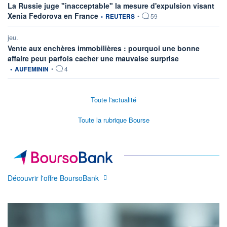
La Russie juge "inacceptable" la mesure d'expulsion visant
information fournie par
Xenia Fedorova en France
•
REUTERS
•
59
jeu.
Vente aux enchères immobilières : pourquoi une bonne
information fourn
affaire peut parfois cacher une mauvaise surprise
•
AUFEMININ
•
4
Toute l'actualité
Toute la rubrique Bourse
Découvrir l'offre BoursoBank