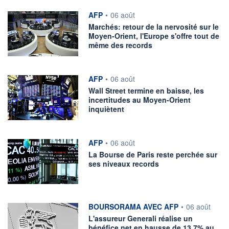
information fournie par
AFP
•
06 août
Marchés: retour de la nervosité sur le
Moyen-Orient, l'Europe s'offre tout de
même des records
information fournie par
AFP
•
06 août
Wall Street termine en baisse, les
incertitudes au Moyen-Orient
inquiètent
information fournie par
AFP
•
06 août
La Bourse de Paris reste perchée sur
ses niveaux records
information fournie par
BOURSORAMA AVEC AFP
•
06 août
L'assureur Generali réalise un
bénéfice net en hausse de 13,7% au