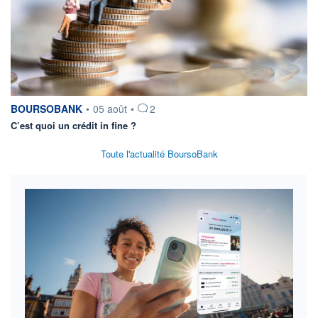
information fournie par
BOURSOBANK
•
05 août
•
2
C’est quoi un crédit in fine ?
Toute l'actualité BoursoBank