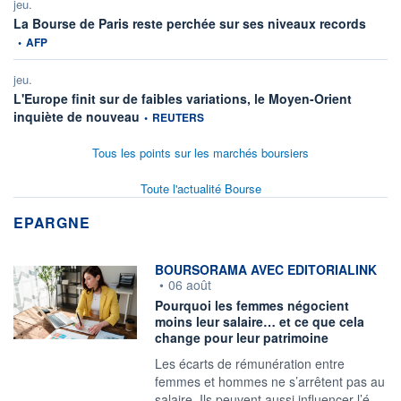
jeu.
informa
La Bourse de Paris reste perchée sur ses niveaux records
•
AFP
jeu.
L'Europe finit sur de faibles variations, le Moyen-Orient
information fournie par
inquiète de nouveau
•
REUTERS
Tous les points sur les marchés boursiers
Toute l'actualité Bourse
EPARGNE
information fournie par
BOURSORAMA AVEC EDITORIALINK
•
06 août
Pourquoi les femmes négocient
moins leur salaire… et ce que cela
change pour leur patrimoine
Les écarts de rémunération entre
femmes et hommes ne s’arrêtent pas au
salaire. Ils peuvent aussi influencer l’é…