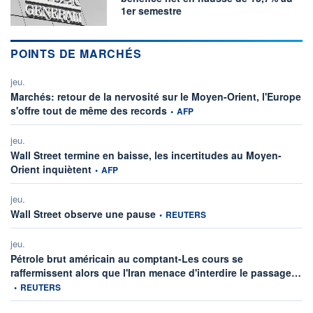
1er semestre
POINTS DE MARCHÉS
jeu.
Marchés: retour de la nervosité sur le Moyen-Orient, l'Europe
information fournie par
s'offre tout de même des records
•
AFP
jeu.
Wall Street termine en baisse, les incertitudes au Moyen-
information fournie par
Orient inquiètent
•
AFP
jeu.
information fournie par
Wall Street observe une pause
•
REUTERS
jeu.
Pétrole brut américain au comptant-Les cours se
inf
raffermissent alors que l'Iran menace d'interdire le passage…
•
REUTERS