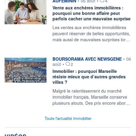
information fournie par
AUFEMININ
•
06 août
•
4
Vente aux enchères immobilières :
pourquoi une bonne affaire peut
parfois cacher une mauvaise surprise
Les ventes aux enchères immobilières
peuvent réserver de belles opportunités,
mais aussi de mauvaises surprises lor…
information fournie par
BOURSORAMA AVEC NEWSGENE
•
06
août
•
2
Immobilier : pourquoi Marseille
résiste mieux que d’autres grandes
villes ?
Malgré le ralentissement du marché
immobilier français, Marseille conserve
plusieurs atouts. Des prix encore abor…
Toute l'actualité Immobilier