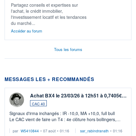
Partagez conseils et expertises sur
l'achat, le crédit immobilier,
l'investissement locatif et les tendances
du marché...
Accéder au forum
Tous les forums
MESSAGES LES + RECOMMANDÉS
Achat BX4 le 23/03/26 à 12h51 à 0,7405€…
CAC 40
Signaux d'irma inchangés : IR -10,0, MA +10,0, full bull
Le CAC vient de faire un T4 : 4e clôture hors bollingers,
toutes en excès haussier, sans contact avec la boll sup &ag
par
W5410844
•
07 août
•
01:16
sar_rabindranath
•
01:16