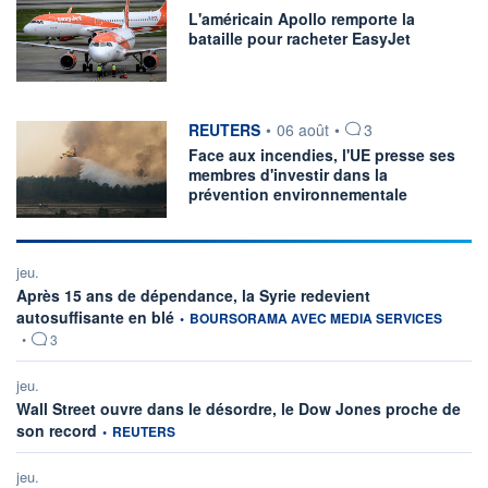
L'américain Apollo remporte la
PALMARÈS
bataille pour racheter EasyJet
France
Dividendes
Secteurs
information fournie par
REUTERS
•
06 août
•
3
PER
Face aux incendies, l'UE presse ses
membres d'investir dans la
prévention environnementale
jeu.
Après 15 ans de dépendance, la Syrie redevient
information fournie par
autosuffisante en blé
•
BOURSORAMA AVEC MEDIA SERVICES
•
3
jeu.
Wall Street ouvre dans le désordre, le Dow Jones proche de
information fournie par
son record
•
REUTERS
jeu.