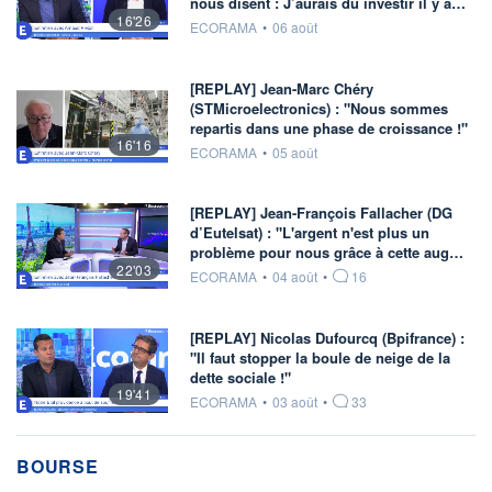
nous disent : J’aurais dû investir il y a…
16'26
information fournie par
ECORAMA
•
06 août
[REPLAY] Jean-Marc Chéry
(STMicroelectronics) : "Nous sommes
repartis dans une phase de croissance !"
16'16
information fournie par
ECORAMA
•
05 août
[REPLAY] Jean-François Fallacher (DG
d’Eutelsat) : "L'argent n'est plus un
problème pour nous grâce à cette aug…
22'03
information fournie par
ECORAMA
•
04 août
•
16
[REPLAY] Nicolas Dufourcq (Bpifrance) :
"Il faut stopper la boule de neige de la
dette sociale !"
19'41
information fournie par
ECORAMA
•
03 août
•
33
BOURSE