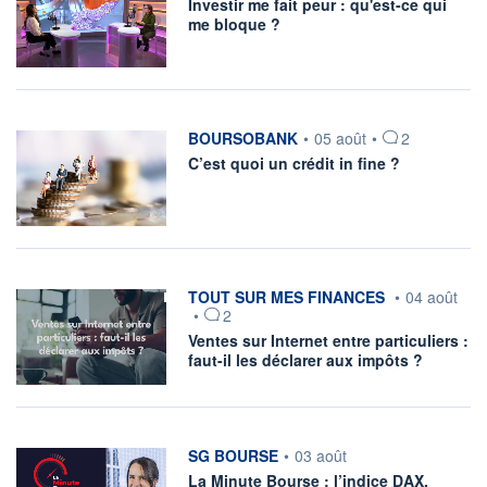
Investir me fait peur : qu'est-ce qui
me bloque ?
information fournie par
BOURSOBANK
•
05 août
•
2
C’est quoi un crédit in fine ?
information fournie par
TOUT SUR MES FINANCES
•
04 août
•
2
Ventes sur Internet entre particuliers :
faut-il les déclarer aux impôts ?
information fournie par
SG BOURSE
•
03 août
La Minute Bourse : l’indice DAX,