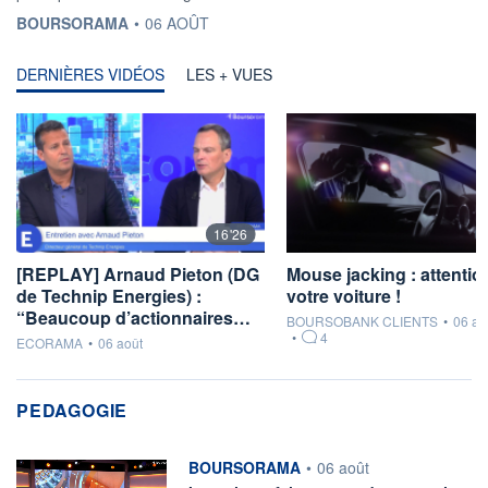
INFORMATION FOURNIE PAR
BOURSORAMA
•
06 AOÛT
DERNIÈRES VIDÉOS
LES + VUES
16'26
[REPLAY] Arnaud Pieton (DG
Mouse jacking : attentio
de Technip Energies) :
votre voiture !
“Beaucoup d’actionnaires…
information fournie par
BOURSOBANK CLIENTS
•
06 ao
•
4
information fournie par
ECORAMA
•
06 août
PEDAGOGIE
information fournie par
BOURSORAMA
•
06 août