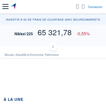
Menu
Connexion
INV
INVESTIR À 0€ DE FRAIS DE COURTAGE AVEC BOURSOMARKETS
65 321,78
-0,55%
Nikkei 225
66 000
Bourse, Actualité et Economie, Patrimoine
65 800
65 600
65 400
65 200
65 000
À LA UNE
02h18
02h36