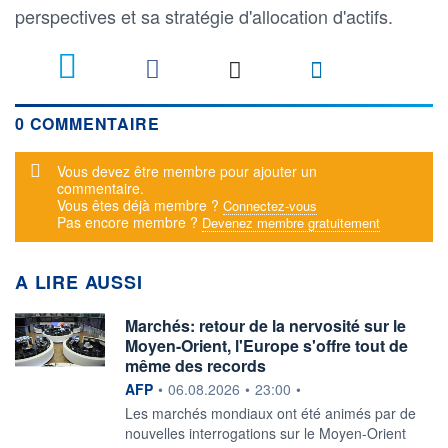
perspectives et sa stratégie d'allocation d'actifs.
0 COMMENTAIRE
Message d'alerte
Vous devez être membre pour ajouter un
commentaire.
Vous êtes déjà membre ?
Connectez-vous
Pas encore membre ?
Devenez membre gratuitement
A LIRE AUSSI
Marchés: retour de la nervosité sur le
Moyen-Orient, l'Europe s'offre tout de
même des records
information fournie par
AFP
•
06.08.2026
•
23:00
•
Les marchés mondiaux ont été animés par de
nouvelles interrogations sur le Moyen-Orient