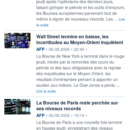
jeudi après l'optimisme des derniers jours,
faisant grimper le pétrole et les coûts d'emprunt,
les Bourses européennes parvenant tout de
même à signer de nouveaux records. Les ...
Lire
la suite
Wall Street termine en baisse, les
incertitudes au Moyen-Orient inquiètent
information fournie par
AFP
•
06.08.2026
•
22:40
•
La Bourse de New York a terminé dans le rouge
jeudi, minée par la remontée des cours du
pétrole et des taux obligataires avec la reprise
des inquiétudes sur le Moyen-Orient, les
résultats d'entreprises peinant à apporter un
soutien aux indices. Le Dow Jones a perdu ...
Lire la suite
La Bourse de Paris reste perchée sur
ses niveaux records
information fournie par
AFP
•
06.08.2026
•
19:15
•
La Bourse de Paris a une nouvelle fois terminé
en hausse jeudi, enregistrant des niveaux