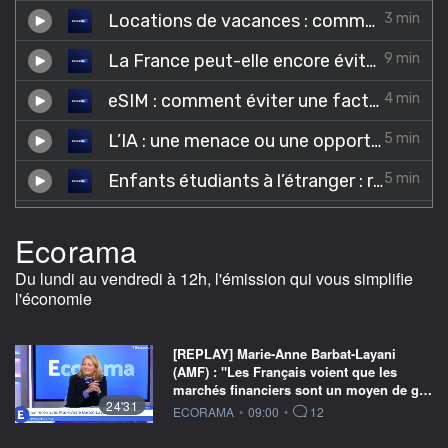
Ecorama
Du lundi au vendredi à 12h, l'émission qui vous simplifie
l'économie
[REPLAY] Marie-Anne Barbat-Layani
(AMF) : "Les Français voient que les
marchés financiers sont un moyen de g…
24'31
information fournie par
ECORAMA
•
09:00
•
12