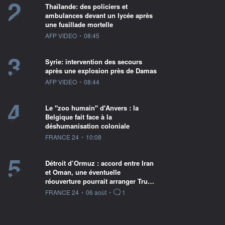
2
Thaïlande: des policiers et
ambulances devant un lycée après
une fusillade mortelle
information fournie par
AFP VIDEO
•
08:45
3
Syrie: intervention des secours
après une explosion près de Damas
information fournie par
AFP VIDEO
•
08:44
4
Le "zoo humain" d'Anvers : la
Belgique fait face à la
déshumanisation coloniale
information fournie par
FRANCE 24
•
10:08
5
Détroit d’Ormuz : accord entre Iran
et Oman, une éventuelle
réouverture pourrait arranger Tru…
information fournie par
FRANCE 24
•
06 août
•
1