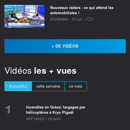
Nouveaux radars : ce qui attend les
automobilistes !
information fournie par
ECORAMA
•
31 juil.
•
7
05'52
+ DE VIDÉOS
Vidéos
les + vues
Aujourd'hui
cette semaine
ce mois
1
Incendies en Grèce: largages par
hélicoptères à Kryo Pigadi
information fournie par
AFP VIDEO
•
03 août