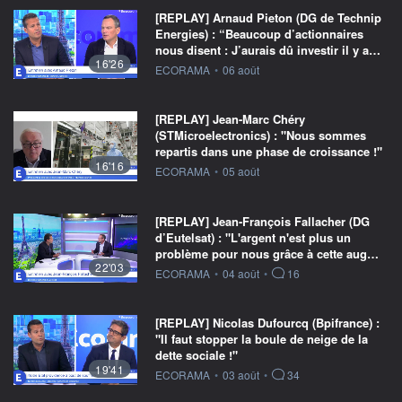
[REPLAY] Arnaud Pieton (DG de Technip
Energies) : “Beaucoup d’actionnaires
nous disent : J’aurais dû investir il y a…
16'26
information fournie par
ECORAMA
•
06 août
[REPLAY] Jean-Marc Chéry
(STMicroelectronics) : "Nous sommes
repartis dans une phase de croissance !"
16'16
information fournie par
ECORAMA
•
05 août
[REPLAY] Jean-François Fallacher (DG
d’Eutelsat) : "L'argent n'est plus un
problème pour nous grâce à cette aug…
22'03
information fournie par
ECORAMA
•
04 août
•
16
[REPLAY] Nicolas Dufourcq (Bpifrance) :
"Il faut stopper la boule de neige de la
dette sociale !"
19'41
information fournie par
ECORAMA
•
03 août
•
34