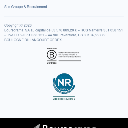
Site Groupe & Recrutement
Copyright © 2026
Boursorama, SA au capital de 53 576 889,20 € – RCS Nanterre 351 058 151
– TVA FR 69 351 058 151 – 44 rue Traversière, CS 80134, 92772
BOULOGNE BILLANCOURT CEDEX