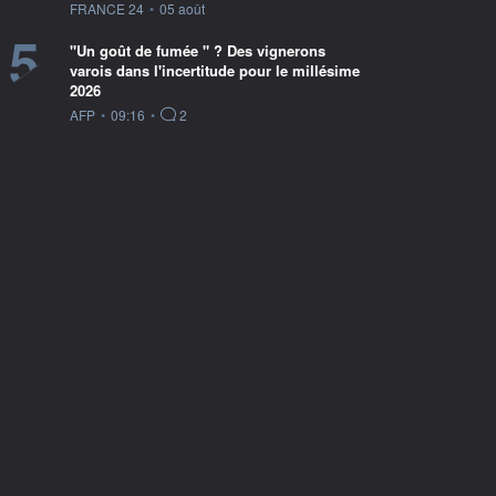
information fournie par
FRANCE 24
•
05 août
5
"Un goût de fumée " ? Des vignerons
varois dans l'incertitude pour le millésime
2026
information fournie par
AFP
•
09:16
•
2