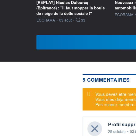
[REPLAY] Nicolas Dufourcq
Nouveaux ra
(Bpifrance) : "Il faut stopper la boule
automobilis
de neige de la dette sociale !"
information f
ECORAMA
•
information fournie par
ECORAMA
•
03 août
•
33
5 COMMENTAIRES
Message d'alerte
Vous devez être mem
Vous êtes déjà mem
Pas encore membre
Profil supp
25 octobre
•
03: