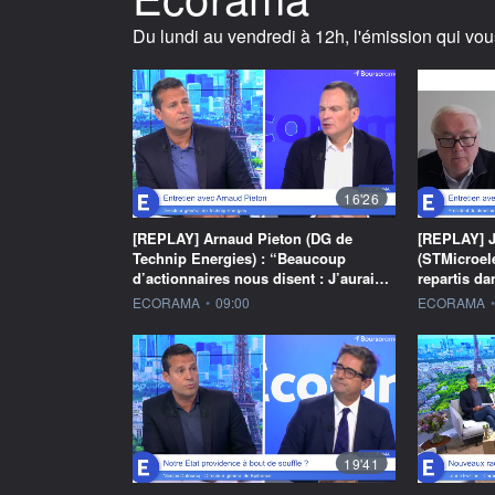
Du lundi au vendredi à 12h, l'émission qui vou
16'26
[REPLAY] Arnaud Pieton (DG de
[REPLAY] J
Technip Energies) : “Beaucoup
(STMicroel
d’actionnaires nous disent : J’aurai…
repartis d
information fournie par
information f
ECORAMA
•
09:00
ECORAMA
•
19'41