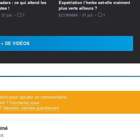
dars : ce qui attend les
Expatriation l’herbe est-elle vraiment
tes !
plus verte ailleurs ?
ournie par
information fournie par
31 juil.
•
7
ECORAMA
•
31 juil.
•
1
+ DE VIDÉOS
bre pour ajouter un commentaire.
bre ?
Connectez-vous
 ?
Devenez membre gratuitement
rimé
08