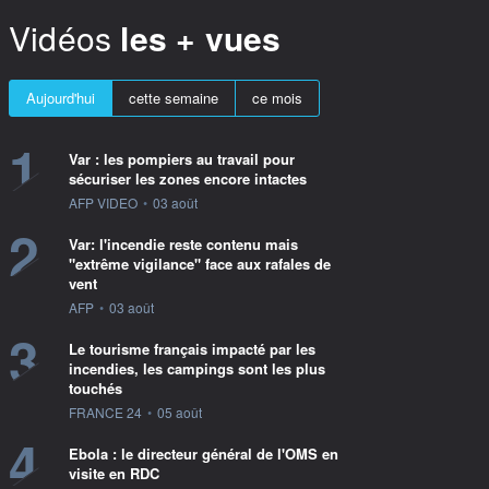
Vidéos
les + vues
Aujourd'hui
cette semaine
ce mois
1
Var : les pompiers au travail pour
sécuriser les zones encore intactes
information fournie par
AFP VIDEO
•
03 août
2
Var: l'incendie reste contenu mais
"extrême vigilance" face aux rafales de
vent
information fournie par
AFP
•
03 août
3
Le tourisme français impacté par les
incendies, les campings sont les plus
touchés
information fournie par
FRANCE 24
•
05 août
4
Ebola : le directeur général de l'OMS en
visite en RDC