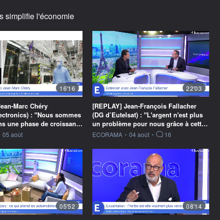
s simplifie l'économie
16'16
22'03
ean-Marc Chéry
[REPLAY] Jean-François Fallacher
ectronics) : "Nous sommes
(DG d’Eutelsat) : "L'argent n'est plus
ans une phase de croissan…
un problème pour nous grâce à cett…
ournie par
information fournie par
05 août
ECORAMA
•
04 août
•
16
05'52
08'14