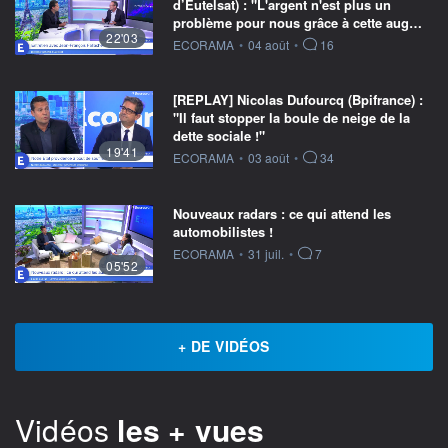
d’Eutelsat) : "L'argent n'est plus un
problème pour nous grâce à cette aug…
22'03
information fournie par
ECORAMA
•
04 août
•
16
[REPLAY] Nicolas Dufourcq (Bpifrance) :
"Il faut stopper la boule de neige de la
dette sociale !"
19'41
information fournie par
ECORAMA
•
03 août
•
34
Nouveaux radars : ce qui attend les
automobilistes !
information fournie par
ECORAMA
•
31 juil.
•
7
05'52
+ DE VIDÉOS
Vidéos
les + vues