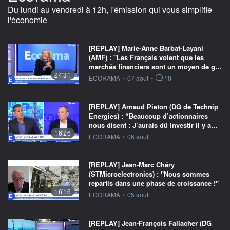
Du lundi au vendredi à 12h, l'émission qui vous simplifie
l'économie
[REPLAY] Marie-Anne Barbat-Layani
(AMF) : "Les Français voient que les
marchés financiers sont un moyen de g…
24'31
information fournie par
ECORAMA
•
07 août
•
10
[REPLAY] Arnaud Pieton (DG de Technip
Energies) : “Beaucoup d’actionnaires
nous disent : J’aurais dû investir il y a…
16'26
information fournie par
ECORAMA
•
06 août
[REPLAY] Jean-Marc Chéry
(STMicroelectronics) : "Nous sommes
repartis dans une phase de croissance !"
16'16
information fournie par
ECORAMA
•
05 août
[REPLAY] Jean-François Fallacher (DG