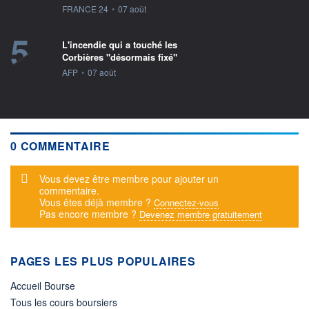
information fournie par
FRANCE 24
•
07 août
5
L'incendie qui a touché les
Corbières "désormais fixé"
information fournie par
AFP
•
07 août
0 COMMENTAIRE
Message d'alerte
Vous devez être membre pour ajouter un
commentaire.
Vous êtes déjà membre ?
Connectez-vous
Pas encore membre ?
Devenez membre gratuitement
PAGES LES PLUS POPULAIRES
Accueil Bourse
Tous les cours boursiers