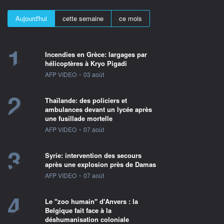
Aujourd'hui
cette semaine
ce mois
1
Incendies en Grèce: largages par
hélicoptères à Kryo Pigadi
information fournie par
AFP VIDEO
•
03 août
2
Thaïlande: des policiers et
ambulances devant un lycée après
une fusillade mortelle
information fournie par
AFP VIDEO
•
07 août
3
Syrie: intervention des secours
après une explosion près de Damas
information fournie par
AFP VIDEO
•
07 août
4
Le "zoo humain" d'Anvers : la
Belgique fait face à la
déshumanisation coloniale