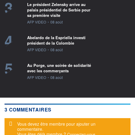
3
Le président Zelensky arrive au
palais présidentiel de Serbie pour
sa première visite
information fournie par
AFP VIDEO
•
08 août
4
Abelardo de la Espriella investi
président de la Colombie
information fournie par
AFP VIDEO
•
08 août
5
Au Porge, une soirée de solidarité
avec les commerçants
information fournie par
AFP VIDEO
•
08 août
3 COMMENTAIRES
Message d'alerte
Vous devez être membre pour ajouter un
commentaire.
Vous êtes déjà membre ?
Connectez-vous