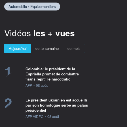
Automobile / Equipementiers
Vidéos
les + vues
Aujourd'hui
cette semaine
ce mois
1
Colombie: le président de la
Espriella promet de combattre
"sans répit" le narcotrafic
information fournie par
AFP
•
08 août
2
Le président ukrainien est accueilli
par son homologue serbe au palais
présidentiel
information fournie par
AFP VIDEO
•
08 août