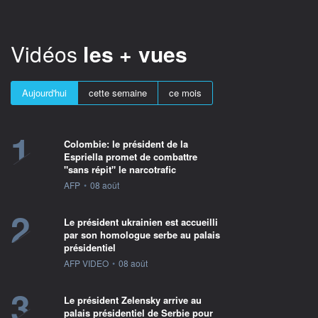
Vidéos
les + vues
Aujourd'hui
cette semaine
ce mois
1
Colombie: le président de la
Espriella promet de combattre
"sans répit" le narcotrafic
information fournie par
AFP
•
08 août
2
Le président ukrainien est accueilli
par son homologue serbe au palais
présidentiel
information fournie par
AFP VIDEO
•
08 août
3
Le président Zelensky arrive au
palais présidentiel de Serbie pour