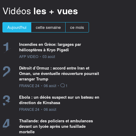
Vidéos
les + vues
Aujourd'hui
cette semaine
ce mois
1
Incendies en Grèce: largages par
hélicoptères à Kryo Pigadi
information fournie par
AFP VIDEO
•
03 août
2
Détroit d’Ormuz : accord entre Iran et
Oman, une éventuelle réouverture pourrait
arranger Trump
information fournie par
FRANCE 24
•
06 août
•
1
3
Ebola : un décès suspect sur un bateau en
direction de Kinshasa
information fournie par
FRANCE 24
•
06 août
4
Thaïlande: des policiers et ambulances
devant un lycée après une fusillade
mortelle