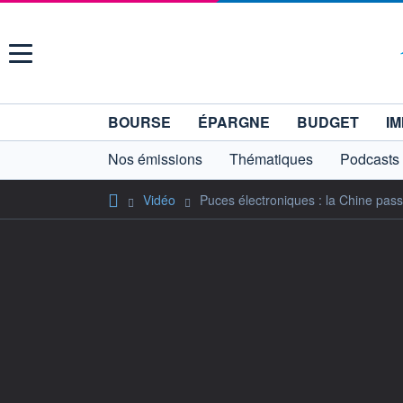
Menu
BOURSE
ÉPARGNE
BUDGET
IM
Nos émissions
Thématiques
Podcasts
Vidéo
Puces électroniques : la Chine pas