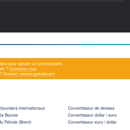
bre pour ajouter un commentaire.
bre ?
Connectez-vous
 ?
Devenez membre gratuitement
 boursiers internationaux
Convertisseur de devises
ès Bourse
Convertisseur dollar / euro
u Pétrole (Brent)
Convertisseur euro / dollar