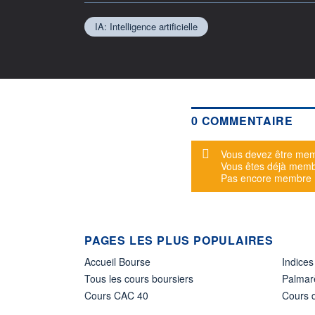
IA: Intelligence artificielle
0 COMMENTAIRE
Message d'alerte
Vous devez être mem
Vous êtes déjà mem
Pas encore membre
PAGES LES PLUS POPULAIRES
Accueil Bourse
Indices
Tous les cours boursiers
Palmar
Cours CAC 40
Cours d