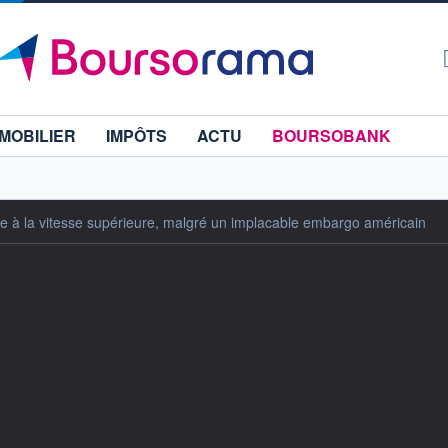
MOBILIER
IMPÔTS
ACTU
BOURSOBANK
se à la vitesse supérieure, malgré un implacable embargo américain