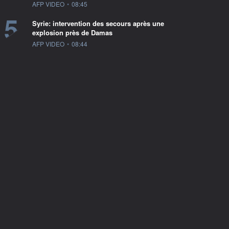
information fournie par
AFP VIDEO
•
08:45
5
Syrie: intervention des secours après une
explosion près de Damas
information fournie par
AFP VIDEO
•
08:44