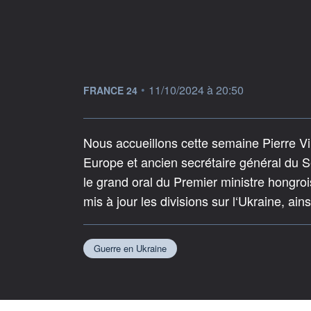
information fournie par
•
11/10/2024 à 20:50
FRANCE 24
Nous accueillons cette semaine Pierre V
Europe et ancien secrétaire général du Se
le grand oral du Premier ministre hongro
mis à jour les divisions sur l‘Ukraine, ain
Guerre en Ukraine