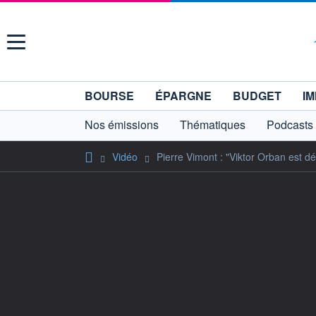
Menu
BOURSE
ÉPARGNE
BUDGET
IM
Nos émissions
Thématiques
Podcasts
Vidéo
Pierre Vimont : "Viktor Orban est dé