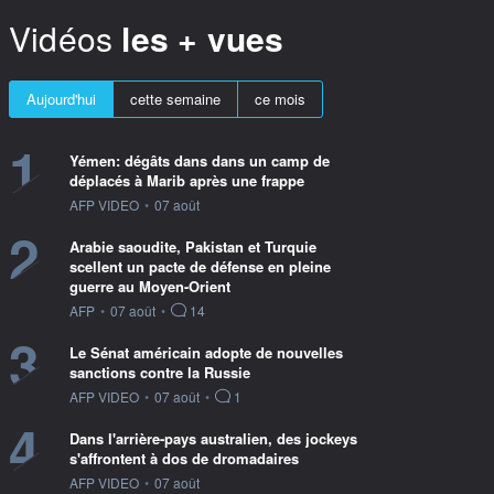
Vidéos
les + vues
Aujourd'hui
cette semaine
ce mois
1
Yémen: dégâts dans dans un camp de
déplacés à Marib après une frappe
information fournie par
AFP VIDEO
•
07 août
2
Arabie saoudite, Pakistan et Turquie
scellent un pacte de défense en pleine
guerre au Moyen-Orient
information fournie par
AFP
•
07 août
•
14
3
Le Sénat américain adopte de nouvelles
sanctions contre la Russie
information fournie par
AFP VIDEO
•
07 août
•
1
4
Dans l'arrière-pays australien, des jockeys
s'affrontent à dos de dromadaires
information fournie par
AFP VIDEO
•
07 août