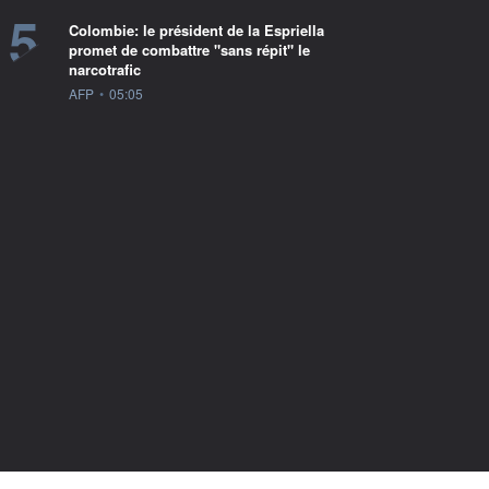
5
Colombie: le président de la Espriella
promet de combattre "sans répit" le
narcotrafic
information fournie par
AFP
•
05:05