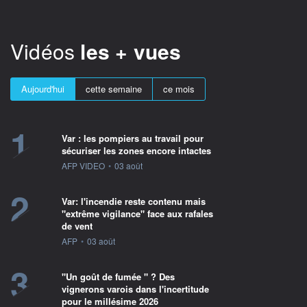
Vidéos
les + vues
Aujourd'hui
cette semaine
ce mois
1
Var : les pompiers au travail pour
sécuriser les zones encore intactes
information fournie par
AFP VIDEO
•
03 août
2
Var: l'incendie reste contenu mais
"extrême vigilance" face aux rafales
de vent
information fournie par
AFP
•
03 août
3
"Un goût de fumée " ? Des
vignerons varois dans l'incertitude
pour le millésime 2026