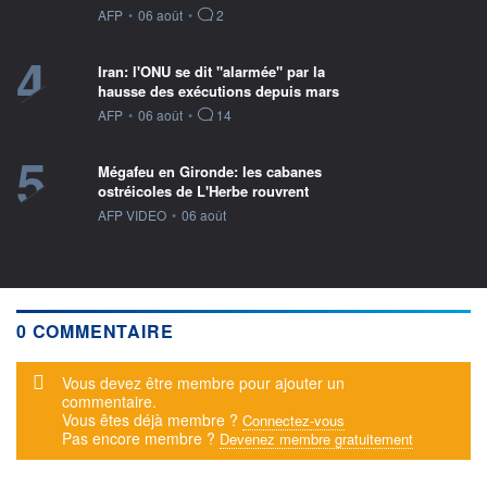
information fournie par
AFP
•
06 août
•
2
4
Iran: l'ONU se dit "alarmée" par la
hausse des exécutions depuis mars
information fournie par
AFP
•
06 août
•
14
5
Mégafeu en Gironde: les cabanes
ostréicoles de L'Herbe rouvrent
information fournie par
AFP VIDEO
•
06 août
0 COMMENTAIRE
Message d'alerte
Vous devez être membre pour ajouter un
commentaire.
Vous êtes déjà membre ?
Connectez-vous
Pas encore membre ?
Devenez membre gratuitement