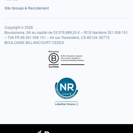
Site Groupe & Recrutement
Copyright © 2026
Boursorama, SA au capital de 53 576 889,20 € – RCS Nanterre 351 058 151
– TVA FR 69 351 058 151 – 44 rue Traversière, CS 80134, 92772
BOULOGNE BILLANCOURT CEDEX