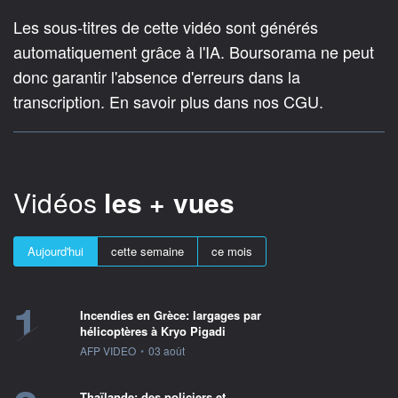
Les sous-titres de cette vidéo sont générés
automatiquement grâce à l'IA. Boursorama ne peut
donc garantir l'absence d'erreurs dans la
transcription. En savoir plus dans nos CGU.
Vidéos
les + vues
Aujourd'hui
cette semaine
ce mois
1
Incendies en Grèce: largages par
hélicoptères à Kryo Pigadi
information fournie par
AFP VIDEO
•
03 août
Thaïlande: des policiers et