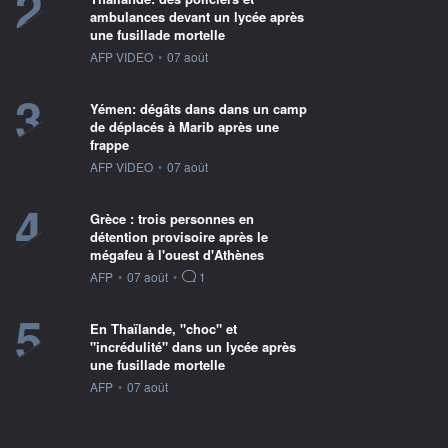
2
ambulances devant un lycée après
une fusillade mortelle
information fournie par
AFP VIDEO
•
07 août
3
Yémen: dégâts dans dans un camp
de déplacés à Marib après une
frappe
information fournie par
AFP VIDEO
•
07 août
4
Grèce : trois personnes en
détention provisoire après le
mégafeu à l'ouest d'Athènes
information fournie par
AFP
•
07 août
•
1
5
En Thaïlande, "choc" et
"incrédulité" dans un lycée après
une fusillade mortelle
information fournie par
AFP
•
07 août