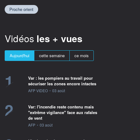
Proche orient
Vidéos
les + vues
Aujourd'hui
cette semaine
ce mois
1
Var : les pompiers au travail pour
sécuriser les zones encore intactes
information fournie par
AFP VIDEO
•
03 août
2
Var: l'incendie reste contenu mais
"extrême vigilance" face aux rafales
de vent
information fournie par
AFP
•
03 août