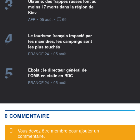
3
Ukraine: des frappes russes font au
moins 17 morts dans la région de
Kiev
information fournie par
AFP
•
05 août
•
69
4
Le tourisme français impacté par
les incendies, les campings sont
les plus touchés
information fournie par
FRANCE 24
•
05 août
5
Ebola : le directeur général de
l'OMS en visite en RDC
information fournie par
FRANCE 24
•
05 août
0 COMMENTAIRE
Message d'alerte
Vous devez être membre pour ajouter un
commentaire.