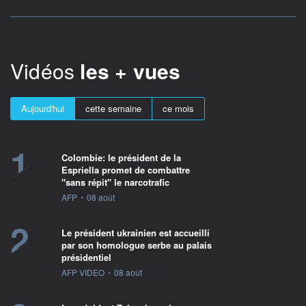
Vidéos
les + vues
Aujourd'hui
cette semaine
ce mois
1
Colombie: le président de la
Espriella promet de combattre
"sans répit" le narcotrafic
information fournie par
AFP
•
08 août
2
Le président ukrainien est accueilli
par son homologue serbe au palais
présidentiel
information fournie par
AFP VIDEO
•
08 août