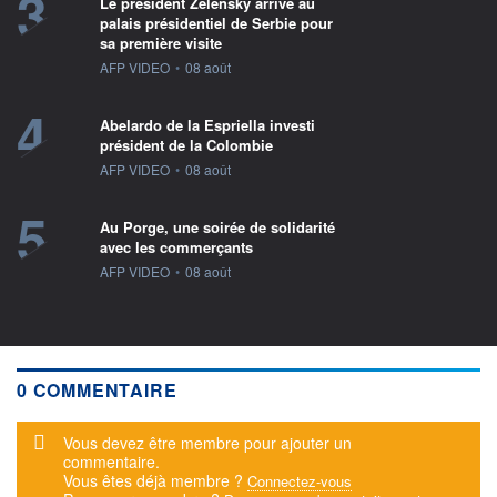
3
Le président Zelensky arrive au
palais présidentiel de Serbie pour
sa première visite
information fournie par
AFP VIDEO
•
08 août
4
Abelardo de la Espriella investi
président de la Colombie
information fournie par
AFP VIDEO
•
08 août
5
Au Porge, une soirée de solidarité
avec les commerçants
information fournie par
AFP VIDEO
•
08 août
0 COMMENTAIRE
Message d'alerte
Vous devez être membre pour ajouter un
commentaire.
Vous êtes déjà membre ?
Connectez-vous