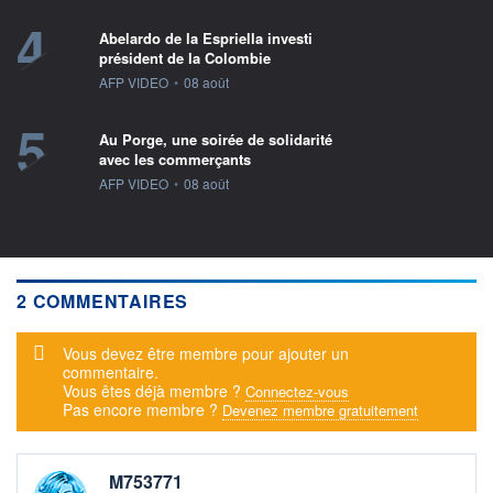
4
Abelardo de la Espriella investi
président de la Colombie
information fournie par
AFP VIDEO
•
08 août
5
Au Porge, une soirée de solidarité
avec les commerçants
information fournie par
AFP VIDEO
•
08 août
2 COMMENTAIRES
Message d'alerte
Vous devez être membre pour ajouter un
commentaire.
Vous êtes déjà membre ?
Connectez-vous
Pas encore membre ?
Devenez membre gratuitement
M753771