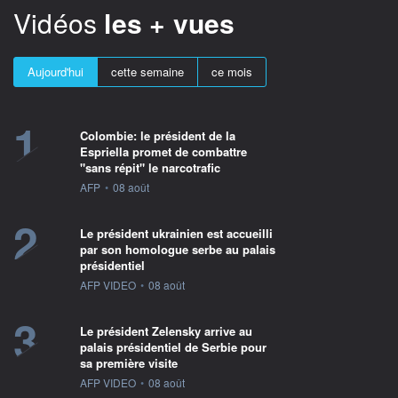
Vidéos
les + vues
Aujourd'hui
cette semaine
ce mois
1
Colombie: le président de la
Espriella promet de combattre
"sans répit" le narcotrafic
information fournie par
AFP
•
08 août
2
Le président ukrainien est accueilli
par son homologue serbe au palais
présidentiel
information fournie par
AFP VIDEO
•
08 août
3
Le président Zelensky arrive au
palais présidentiel de Serbie pour
sa première visite
information fournie par
AFP VIDEO
•
08 août