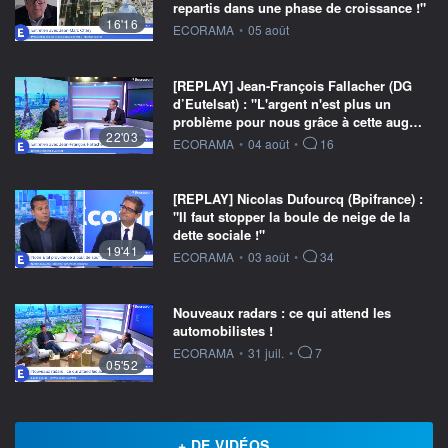
repartis dans une phase de croissance !"
16'16
information fournie par
ECORAMA
•
05 août
[REPLAY] Jean-François Fallacher (DG
d’Eutelsat) : "L'argent n'est plus un
problème pour nous grâce à cette aug…
22'03
information fournie par
ECORAMA
•
04 août
•
16
[REPLAY] Nicolas Dufourcq (Bpifrance) :
"Il faut stopper la boule de neige de la
dette sociale !"
19'41
information fournie par
ECORAMA
•
03 août
•
34
Nouveaux radars : ce qui attend les
automobilistes !
information fournie par
ECORAMA
•
31 juil.
•
7
05'52
+ DE VIDÉOS