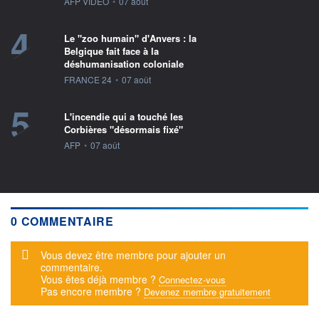
information fournie par
AFP VIDEO
•
07 août
4
Le "zoo humain" d'Anvers : la
Belgique fait face à la
déshumanisation coloniale
information fournie par
FRANCE 24
•
07 août
5
L'incendie qui a touché les
Corbières "désormais fixé"
information fournie par
AFP
•
07 août
0 COMMENTAIRE
Message d'alerte
Vous devez être membre pour ajouter un
commentaire.
Vous êtes déjà membre ?
Connectez-vous
Pas encore membre ?
Devenez membre gratuitement