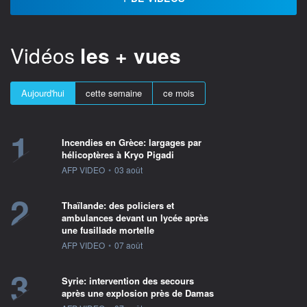
Vidéos
les + vues
Aujourd'hui
cette semaine
ce mois
1
Incendies en Grèce: largages par
hélicoptères à Kryo Pigadi
information fournie par
AFP VIDEO
•
03 août
2
Thaïlande: des policiers et
ambulances devant un lycée après
une fusillade mortelle
information fournie par
AFP VIDEO
•
07 août
3
Syrie: intervention des secours
après une explosion près de Damas