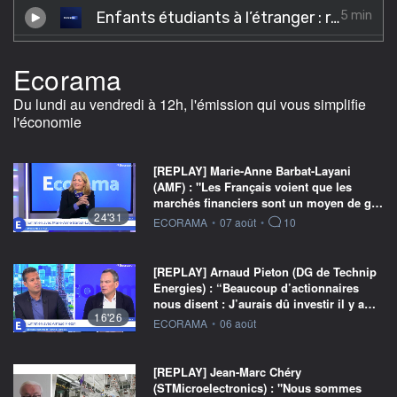
Ecorama
Du lundi au vendredi à 12h, l'émission qui vous simplifie
l'économie
[REPLAY] Marie-Anne Barbat-Layani
(AMF) : "Les Français voient que les
marchés financiers sont un moyen de g…
24'31
information fournie par
ECORAMA
•
07 août
•
10
[REPLAY] Arnaud Pieton (DG de Technip
Energies) : “Beaucoup d’actionnaires
nous disent : J’aurais dû investir il y a…
16'26
information fournie par
ECORAMA
•
06 août
[REPLAY] Jean-Marc Chéry
(STMicroelectronics) : "Nous sommes