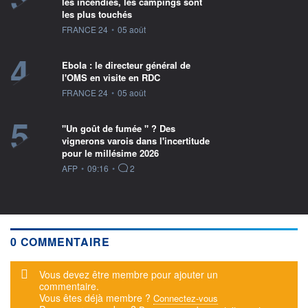
les incendies, les campings sont
les plus touchés
information fournie par
FRANCE 24
•
05 août
4
Ebola : le directeur général de
l'OMS en visite en RDC
information fournie par
FRANCE 24
•
05 août
5
"Un goût de fumée " ? Des
vignerons varois dans l'incertitude
pour le millésime 2026
information fournie par
AFP
•
09:16
•
2
0 COMMENTAIRE
Message d'alerte
Vous devez être membre pour ajouter un
commentaire.
Vous êtes déjà membre ?
Connectez-vous