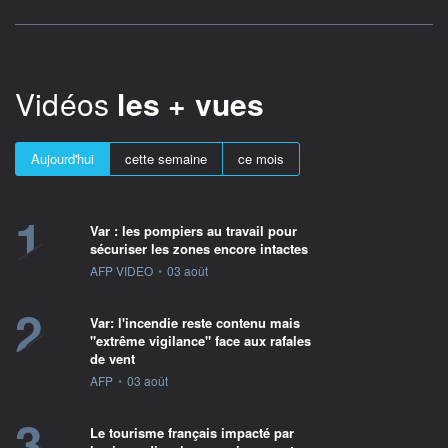
Vidéos
les + vues
Aujourd'hui
cette semaine
ce mois
1
Var : les pompiers au travail pour
sécuriser les zones encore intactes
information fournie par
AFP VIDEO
•
03 août
2
Var: l'incendie reste contenu mais
"extrême vigilance" face aux rafales
de vent
information fournie par
AFP
•
03 août
3
Le tourisme français impacté par