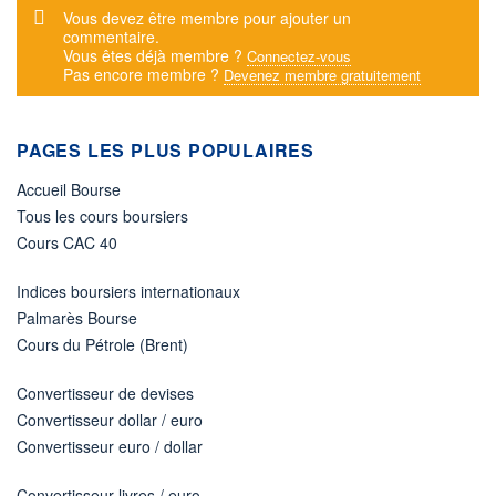
Message d'alerte
Vous devez être membre pour ajouter un
commentaire.
Vous êtes déjà membre ?
Connectez-vous
Pas encore membre ?
Devenez membre gratuitement
PAGES LES PLUS POPULAIRES
Accueil Bourse
Tous les cours boursiers
Cours CAC 40
Indices boursiers internationaux
Palmarès Bourse
Cours du Pétrole (Brent)
Convertisseur de devises
Convertisseur dollar / euro
Convertisseur euro / dollar
Convertisseur livres / euro