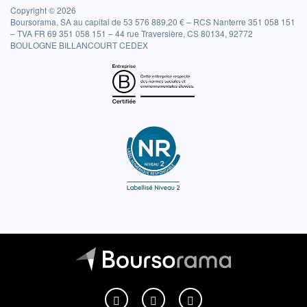
Copyright © 2026
Boursorama, SA au capital de 53 576 889,20 € – RCS Nanterre 351 058 151
– TVA FR 69 351 058 151 – 44 rue Traversière, CS 80134, 92772
BOULOGNE BILLANCOURT CEDEX
Boursorama sur Facebook
Boursorama sur X
Boursorama sur Youtu