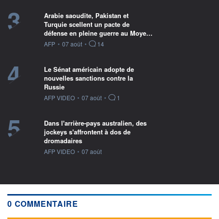
3
Arabie saoudite, Pakistan et
Turquie scellent un pacte de
défense en pleine guerre au Moye…
information fournie par
AFP
•
07 août
•
14
4
Le Sénat américain adopte de
nouvelles sanctions contre la
Russie
information fournie par
AFP VIDEO
•
07 août
•
1
5
Dans l'arrière-pays australien, des
jockeys s'affrontent à dos de
dromadaires
information fournie par
AFP VIDEO
•
07 août
0 COMMENTAIRE