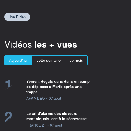
Joe Biden
Vidéos
les + vues
Aujourd'hui
cette semaine
ce mois
1
Yémen: dégâts dans dans un camp
de déplacés à Marib après une
frappe
information fournie par
AFP VIDEO
•
07 août
2
Le cri d'alarme des éleveurs
martiniquais face à la sécheresse
information fournie par
FRANCE 24
•
07 août