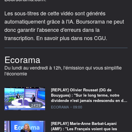
Les sous-titres de cette vidéo sont générés
automatiquement grâce à l'IA. Boursorama ne peut
donc garantir l'absence d'erreurs dans la
transcription. En savoir plus dans nos CGU.
Ecorama
Du lundi au vendredi à 12h, l'émission qui vous simplifie
l'économie
[REPLAY] Olivier Roussat (DG de
Bouygues) : "Sur le long terme, notre
dividende n'est jamais redescendu en d…
24'29
information fournie par
ECORAMA
•
09:00
[REPLAY] Marie-Anne Barbat-Layani
(AMF) : "Les Français voient que les