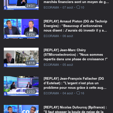
marchés financiers sont un moyen de g…
24'31
information fournie par
ECORAMA
•
07 août
•
10
[REPLAY] Arnaud Pieton (DG de Technip
Energies) : “Beaucoup d’actionnaires
nous disent : J’aurais dû investir il y a…
16'26
information fournie par
ECORAMA
•
06 août
[REPLAY] Jean-Marc Chéry
(STMicroelectronics) : "Nous sommes
repartis dans une phase de croissance !"
16'16
information fournie par
ECORAMA
•
05 août
[REPLAY] Jean-François Fallacher (DG
d’Eutelsat) : "L'argent n'est plus un
problème pour nous grâce à cette aug…
22'03
information fournie par
ECORAMA
•
04 août
•
16
[REPLAY] Nicolas Dufourcq (Bpifrance) :
"Il faut stopper la boule de neige de la