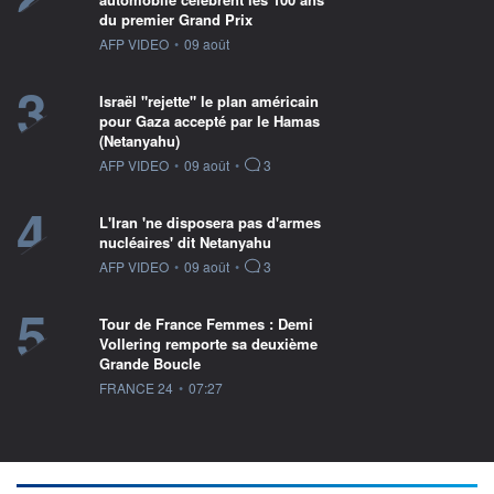
du premier Grand Prix
information fournie par
AFP VIDEO
•
09 août
3
Israël "rejette" le plan américain
pour Gaza accepté par le Hamas
(Netanyahu)
information fournie par
AFP VIDEO
•
09 août
•
3
4
L'Iran 'ne disposera pas d'armes
nucléaires' dit Netanyahu
information fournie par
AFP VIDEO
•
09 août
•
3
5
Tour de France Femmes : Demi
Vollering remporte sa deuxième
Grande Boucle
information fournie par
FRANCE 24
•
07:27