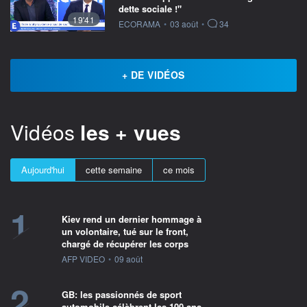
dette sociale !"
19'41
information fournie par
ECORAMA
•
03 août
•
34
+ DE VIDÉOS
Vidéos
les + vues
Aujourd'hui
cette semaine
ce mois
1
Kiev rend un dernier hommage à
un volontaire, tué sur le front,
chargé de récupérer les corps
information fournie par
AFP VIDEO
•
09 août
2
GB: les passionnés de sport
automobile célèbrent les 100 ans