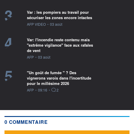
3
Var : les pompiers au travail pour
sécuriser les zones encore intactes
information fournie par
AFP VIDEO
•
03 août
4
Var: l'incendie reste contenu mais
"extrême vigilance" face aux rafales
de vent
information fournie par
AFP
•
03 août
5
"Un goût de fumée " ? Des
vignerons varois dans l'incertitude
pour le millésime 2026
information fournie par
AFP
•
09:16
•
2
0 COMMENTAIRE