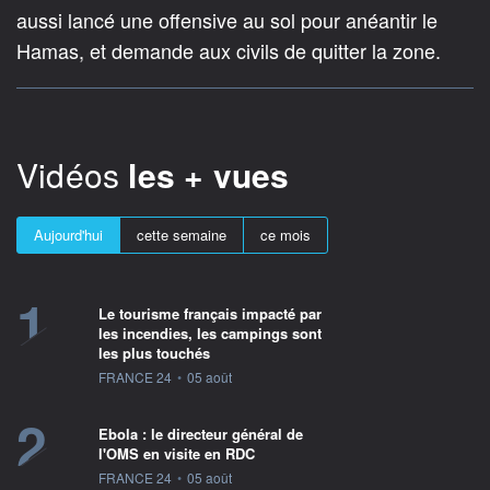
aussi lancé une offensive au sol pour anéantir le
Hamas, et demande aux civils de quitter la zone.
Vidéos
les + vues
Aujourd'hui
cette semaine
ce mois
1
Le tourisme français impacté par
les incendies, les campings sont
les plus touchés
information fournie par
FRANCE 24
•
05 août
2
Ebola : le directeur général de
l'OMS en visite en RDC
information fournie par
FRANCE 24
•
05 août