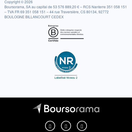
Copyright © 2026
Boursorama, SA au capital de 53 576 889,20 € – RCS Nanterre 351 058 151
– TVA FR 69 351 058 151 – 44 rue Traversière, CS 80134, 92772
BOULOGNE BILLANCOURT CEDEX
Boursorama sur Facebook
Boursorama sur X
Boursorama sur Youtu