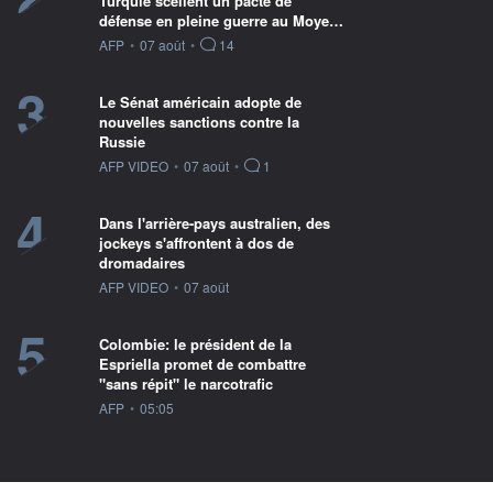
Turquie scellent un pacte de
défense en pleine guerre au Moye…
information fournie par
AFP
•
07 août
•
14
3
Le Sénat américain adopte de
nouvelles sanctions contre la
Russie
information fournie par
AFP VIDEO
•
07 août
•
1
4
Dans l'arrière-pays australien, des
jockeys s'affrontent à dos de
dromadaires
information fournie par
AFP VIDEO
•
07 août
5
Colombie: le président de la
Espriella promet de combattre
"sans répit" le narcotrafic
information fournie par
AFP
•
05:05