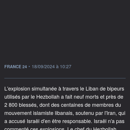
information fournie par
•
18/09/2024 à 10:27
FRANCE 24
L'explosion simultanée à travers le Liban de bipeurs
utilisés par le Hezbollah a fait neuf morts et près de
2 800 blessés, dont des centaines de membres du
mouvement islamiste libanais, soutenu par l'Iran, qui
a accusé Israël d'en être responsable. Israël n'a pas
commenté ces explosions. Le chef du Hezbollah,