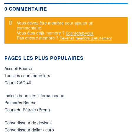
0 COMMENTAIRE
Message d'alerte
Vous devez être membre pour ajouter un
commentaire.
Vous êtes déjà membre ?
Connectez-vous
Pas encore membre ?
Devenez membre gratuitement
PAGES LES PLUS POPULAIRES
Accueil Bourse
Tous les cours boursiers
Cours CAC 40
Indices boursiers internationaux
Palmarès Bourse
Cours du Pétrole (Brent)
Convertisseur de devises
Convertisseur dollar / euro