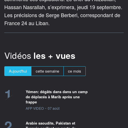
Hassan Nasrallah, s’exprimera, jeudi 19 septembre.
Les précisions de Serge Berberi, correspondant de
France 24 au Liban.
Vidéos
les + vues
Aujourd'hui
cette semaine
ce mois
1
Yémen: dégâts dans dans un camp
de déplacés à Marib après une
frappe
information fournie par
AFP VIDEO
•
07 août
2
Arabie saoudite, Pakistan et