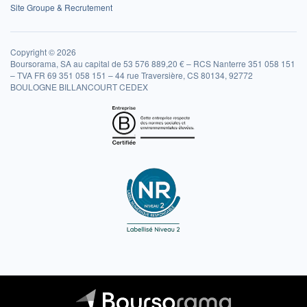
Site Groupe & Recrutement
Copyright © 2026
Boursorama, SA au capital de 53 576 889,20 € – RCS Nanterre 351 058 151
– TVA FR 69 351 058 151 – 44 rue Traversière, CS 80134, 92772
BOULOGNE BILLANCOURT CEDEX