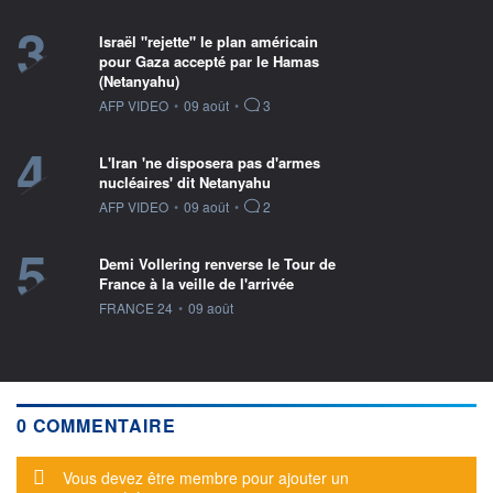
3
Israël "rejette" le plan américain
pour Gaza accepté par le Hamas
(Netanyahu)
information fournie par
AFP VIDEO
•
09 août
•
3
4
L'Iran 'ne disposera pas d'armes
nucléaires' dit Netanyahu
information fournie par
AFP VIDEO
•
09 août
•
2
5
Demi Vollering renverse le Tour de
France à la veille de l'arrivée
information fournie par
FRANCE 24
•
09 août
0 COMMENTAIRE
Message d'alerte
Vous devez être membre pour ajouter un