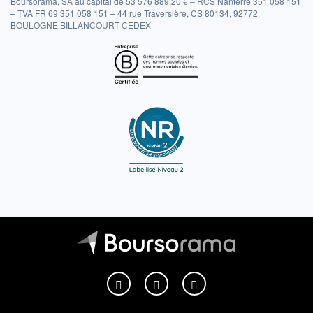
Boursorama, SA au capital de 53 576 889,20 € – RCS Nanterre 351 058 151
– TVA FR 69 351 058 151 – 44 rue Traversière, CS 80134, 92772
BOULOGNE BILLANCOURT CEDEX
Boursorama sur Facebook
Boursorama sur X
Boursorama sur Youtu