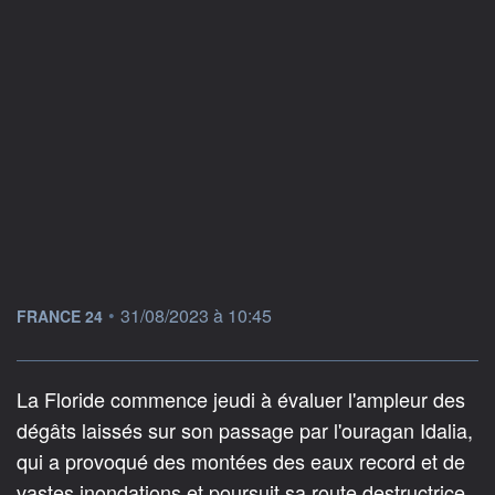
information fournie par
•
31/08/2023 à 10:45
FRANCE 24
La Floride commence jeudi à évaluer l'ampleur des
dégâts laissés sur son passage par l'ouragan Idalia,
qui a provoqué des montées des eaux record et de
vastes inondations et poursuit sa route destructrice