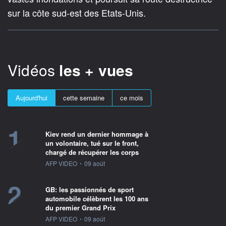
sur la côte sud-est des Etats-Unis.
Vidéos
les + vues
Aujourd'hui
cette semaine
ce mois
1
Kiev rend un dernier hommage à
un volontaire, tué sur le front,
chargé de récupérer les corps
information fournie par
AFP VIDEO
•
09 août
2
GB: les passionnés de sport
automobile célèbrent les 100 ans
du premier Grand Prix
information fournie par
AFP VIDEO
•
09 août