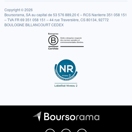
Copyright © 2026
Boursorama, SA au capital de 53 576 889,20 € – RCS Nanterre 351 058 151
– TVA FR 69 351 058 151 – 44 rue Traversière, CS 80134, 92772
BOULOGNE BILLANCOURT CEDEX