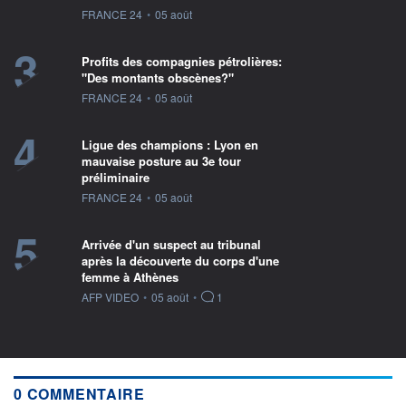
information fournie par
FRANCE 24
•
05 août
3
Profits des compagnies pétrolières:
"Des montants obscènes?"
information fournie par
FRANCE 24
•
05 août
4
Ligue des champions : Lyon en
mauvaise posture au 3e tour
préliminaire
information fournie par
FRANCE 24
•
05 août
5
Arrivée d'un suspect au tribunal
après la découverte du corps d'une
femme à Athènes
information fournie par
AFP VIDEO
•
05 août
•
1
0 COMMENTAIRE