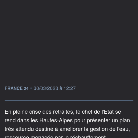
information fournie par
•
30/03/2023 à 12:27
FRANCE 24
En pleine crise des retraites, le chef de l'Etat se
rend dans les Hautes-Alpes pour présenter un plan
très attendu destiné à améliorer la gestion de l'eau,
ressource menacée par le réchauffement