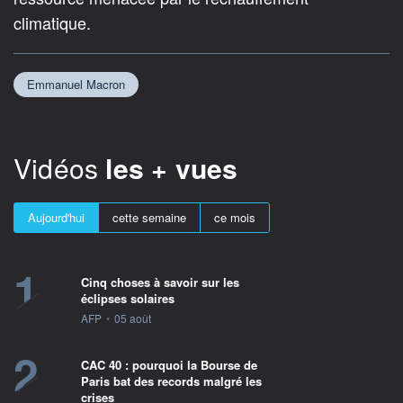
climatique.
Emmanuel Macron
Vidéos
les + vues
Aujourd'hui
cette semaine
ce mois
1
Cinq choses à savoir sur les
éclipses solaires
information fournie par
AFP
•
05 août
2
CAC 40 : pourquoi la Bourse de
Paris bat des records malgré les
crises