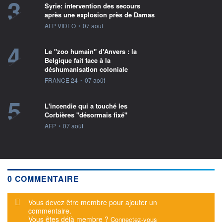
3
Syrie: intervention des secours
après une explosion près de Damas
information fournie par
AFP VIDEO
•
07 août
4
Le "zoo humain" d'Anvers : la
Belgique fait face à la
déshumanisation coloniale
information fournie par
FRANCE 24
•
07 août
5
L'incendie qui a touché les
Corbières "désormais fixé"
information fournie par
AFP
•
07 août
0 COMMENTAIRE
Message d'alerte
Vous devez être membre pour ajouter un
commentaire.
Vous êtes déjà membre ?
Connectez-vous