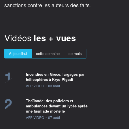
sanctions contre les auteurs des faits.
Vidéos
les + vues
Aujourd'hui
cette semaine
ce mois
1
Incendies en Grèce: largages par
hélicoptères à Kryo Pigadi
information fournie par
AFP VIDEO
•
03 août
2
Thaïlande: des policiers et
ambulances devant un lycée après
une fusillade mortelle
information fournie par
AFP VIDEO
•
07 août