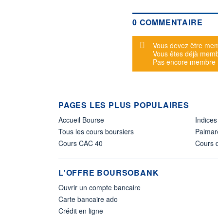
0 COMMENTAIRE
Message d'alerte
Vous devez être mem
Vous êtes déjà mem
Pas encore membre
PAGES LES PLUS POPULAIRES
Accueil Bourse
Indices
Tous les cours boursiers
Palmar
Cours CAC 40
Cours d
L'OFFRE BOURSOBANK
Ouvrir un compte bancaire
Carte bancaire ado
Crédit en ligne