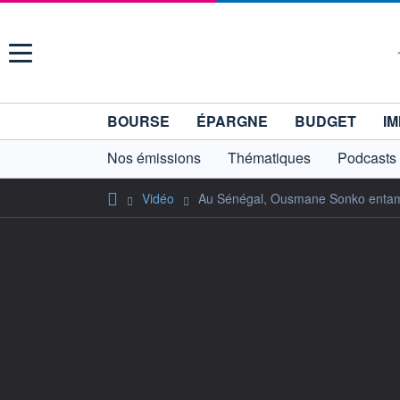
Menu
BOURSE
ÉPARGNE
BUDGET
IM
Nos émissions
Thématiques
Podcasts
Vidéo
Au Sénégal, Ousmane Sonko entame