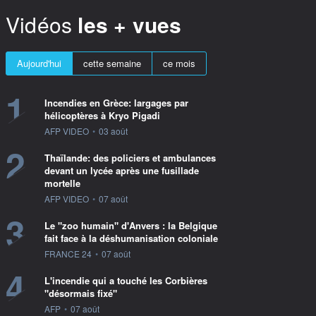
Vidéos
les + vues
Aujourd'hui
cette semaine
ce mois
1
Incendies en Grèce: largages par
hélicoptères à Kryo Pigadi
information fournie par
AFP VIDEO
•
03 août
2
Thaïlande: des policiers et ambulances
devant un lycée après une fusillade
mortelle
information fournie par
AFP VIDEO
•
07 août
3
Le "zoo humain" d'Anvers : la Belgique
fait face à la déshumanisation coloniale
information fournie par
FRANCE 24
•
07 août
4
L'incendie qui a touché les Corbières
"désormais fixé"
information fournie par
AFP
•
07 août