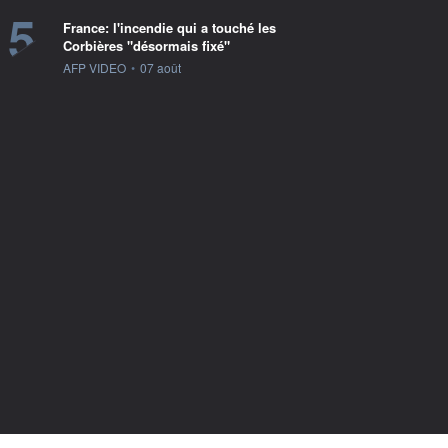
5
France: l'incendie qui a touché les
Corbières "désormais fixé"
information fournie par
AFP VIDEO
•
07 août