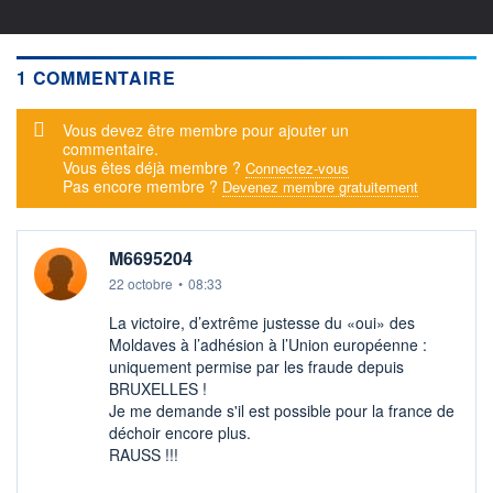
1 COMMENTAIRE
Message d'alerte
Vous devez être membre pour ajouter un
commentaire.
Vous êtes déjà membre ?
Connectez-vous
Pas encore membre ?
Devenez membre gratuitement
M6695204
22 octobre
•
08:33
La victoire, d’extrême justesse du «oui» des
Moldaves à l’adhésion à l’Union européenne :
uniquement permise par les fraude depuis
BRUXELLES !
Je me demande s'il est possible pour la france de
déchoir encore plus.
RAUSS !!!