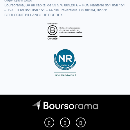
Boursorama, SA au capital de 53 576 889,20 € – RCS Nanterre 351 058 151
– TVA FR 69 351 058 151 – 44 rue Traversière, CS 80134, 92772
BOULOGNE BILLANCOURT CEDEX
Boursorama sur Facebook
Boursorama sur X
Boursorama sur Youtu