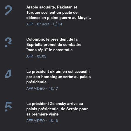
2
Arabie saoudite, Pakistan et
Turquie scellent un pacte de
défense en pleine guerre au Moye…
information fournie par
AFP
•
07 août
•
14
3
Colombie: le président de la
Espriella promet de combattre
"sans répit" le narcotrafic
information fournie par
AFP
•
05:05
4
Le président ukrainien est accueilli
par son homologue serbe au palais
présidentiel
information fournie par
AFP VIDEO
•
18:17
5
Le président Zelensky arrive au
palais présidentiel de Serbie pour
sa première visite
information fournie par
AFP VIDEO
•
18:16