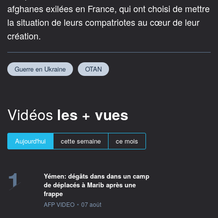
afghanes exilées en France, qui ont choisi de mettre
la situation de leurs compatriotes au cœur de leur
création.
Guerre en Ukraine
OTAN
Vidéos
les + vues
Aujourd'hui
cette semaine
ce mois
1
Yémen: dégâts dans dans un camp
de déplacés à Marib après une
frappe
information fournie par
AFP VIDEO
•
07 août