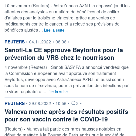
10 novembre (Reuters) - AstraZeneca AZN.L a dépassé jeudi les
attentes des analystes en matière de bénéfices et de chiffre
d'affaires pour le troisième trimestre, grâce aux ventes de
médicaments contre le cancer, et a relevé ses prévisions de
bénéfices ajustés ...
Lire la suite
information fournie par
REUTERS
•
04.11.2022
•
08:08
•
Sanofi-La CE approuve Beyfortus pour la
prévention du VRS chez le nourrisson
4 novembre (Reuters) - Sanofi SASY.PA a annoncé vendredi que
la Commission européenne avait approuvé son traitement
Beyfortus, développé avec AstraZaneca AZN.L et aussi connu
sous le nom de nirsevimab, pour la prévention des infections par
le virus respiratoire ...
Lire la suite
information fournie par
REUTERS
•
29.08.2022
•
10:56
•
2
•
Valneva monte après des résultats positifs
pour son vaccin contre le COVID-19
(Reuters) - Valneva fait partie des rares hausses notables en
début de matinée à la Bourse de Paris après que la société de