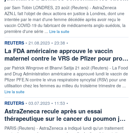
par Sam Tobin LONDRES, 23 août (Reuters) - AstraZeneca
AZN.L fait l'objet de deux actions en justice à Londres, dont une
intentée par le mari d'une femme décédée après avoir reçu le
vaccin COVID-19 du fabricant de médicaments anglo-suédois, la
première d'une série ...
Lire la suite
information fournie par
REUTERS
•
21.08.2023
•
23:38
•
La FDA américaine approuve le vaccin
maternel contre le VRS de Pfizer pour pro…
par Patrick Wingrove et Bhanvi Satija 21 août (Reuters) - La Food
and Drug Administration américaine a approuvé lundi le vaccin de
Pfizer PFE.N contre le virus respiratoire syncytial (RSV) pour une
utilisation chez les femmes au milieu du troisième trimestre de ...
Lire la suite
information fournie par
REUTERS
•
03.07.2023
•
11:53
•
AstraZeneca recule après un essai
thérapeutique sur le cancer du poumon j…
PARIS (Reuters) - AstraZeneca a indiqué lundi qu'un traitement