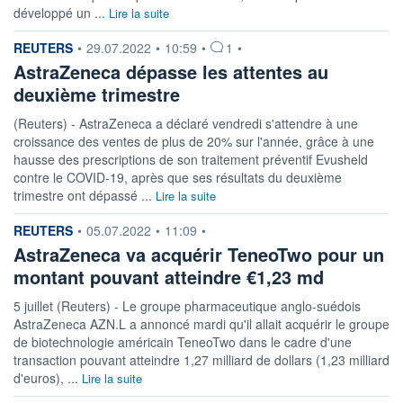
développé un ...
Lire la suite
information fournie par
REUTERS
•
29.07.2022
•
10:59
•
1
•
AstraZeneca dépasse les attentes au
deuxième trimestre
(Reuters) - AstraZeneca a déclaré vendredi s'attendre à une
croissance des ventes de plus de 20% sur l'année, grâce à une
hausse des prescriptions de son traitement préventif Evusheld
contre le COVID-19, après que ses résultats du deuxième
trimestre ont dépassé ...
Lire la suite
information fournie par
REUTERS
•
05.07.2022
•
11:09
•
AstraZeneca va acquérir TeneoTwo pour un
montant pouvant atteindre €1,23 md
5 juillet (Reuters) - Le groupe pharmaceutique anglo-suédois
AstraZeneca AZN.L a annoncé mardi qu'il allait acquérir le groupe
de biotechnologie américain TeneoTwo dans le cadre d'une
transaction pouvant atteindre 1,27 milliard de dollars (1,23 milliard
d'euros), ...
Lire la suite