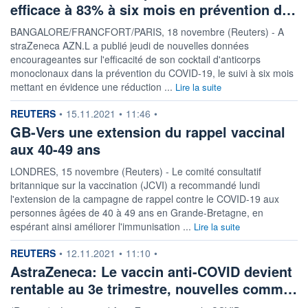
efficace à 83% à six mois en prévention d…
BANGALORE/FRANCFORT/PARIS, 18 novembre (Reuters) - A
straZeneca AZN.L a publié jeudi de nouvelles données
encourageantes sur l'efficacité de son cocktail d'anticorps
monoclonaux dans la prévention du COVID-19, le suivi à six mois
mettant en évidence une réduction ...
Lire la suite
information fournie par
REUTERS
•
15.11.2021
•
11:46
•
GB-Vers une extension du rappel vaccinal
aux 40-49 ans
LONDRES, 15 novembre (Reuters) - Le comité consultatif
britannique sur la vaccination (JCVI) a recommandé lundi
l'extension de la campagne de rappel contre le COVID-19 aux
personnes âgées de 40 à 49 ans en Grande-Bretagne, en
espérant ainsi améliorer l'immunisation ...
Lire la suite
information fournie par
REUTERS
•
12.11.2021
•
11:10
•
AstraZeneca: Le vaccin anti-COVID devient
rentable au 3e trimestre, nouvelles comm…