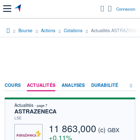
Menu
Connexion
Bourse
Actions
Cotations
Actualités ASTRAZENE
COURS
ACTUALITÉS
ANALYSES
DURABILITÉ
Actualités
- page 7
CONSENSUS
ASTRAZENECA
SOCIÉTÉ
LSE
11 863,000
(c)
PRODUITS DE BOURSE
GBX
+0,11%
FORUM