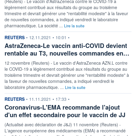
(Reuters) - Le vaccin d'AstraZeneca contre le COVID-19 a
légèrement contribué aux résultats du groupe au troisième
trimestre et devrait générer une "rentabilité modeste" à la faveur
de nouvelles commandes, a indiqué vendredi le laboratoire
pharmaceutique. La société ...
Lire la suite
information fournie par
REUTERS
•
12.11.2021
•
10:01
•
AstraZeneca-Le vaccin anti-COVID devient
rentable au T3, nouvelles commandes en…
12 novembre (Reuters) - Le vaccin d'AstraZeneca AZN.L contre
le COVID-19 a légèrement contribué aux résultats du groupe au
troisième trimestre et devrait générer une "rentabilité modeste" à
la faveur de nouvelles commandes, a indiqué vendredi le
laboratoire pharmaceutique. ...
Lire la suite
information fournie par
REUTERS
•
11.11.2021
•
17:33
•
Coronavirus-L'EMA recommande l'ajout
d'un effet secondaire pour le vaccin de JJ
(Actualisé avec déclaration de J&J) 11 novembre (Reuters) -
L'agence européenne des médicaments (EMA) a recommandé