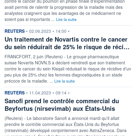
contre le cancer du poumon en phase finale d'expérimentation
avait permis de ralentir la progression de la maladie mais des
analystes craignent que les avantages de ce médicament ne
soient pas si importants ...
Lire la suite
information fournie par
REUTERS
•
02.06.2023
•
14:00
•
Un traitement de Novartis contre le cancer
du sein réduirait de 25% le risque de réci…
FRANCFORT, 2 juin (Reuters) - Le groupe pharmaceutique
suisse Novartis NOVN.S a déclaré vendredi que son traitement
contre le cancer du sein Kisqali réduisait le risque de récidive d'un
peu plus de 25% chez les femmes diagnostiquées à un stade
précoce de la maladie. ...
Lire la suite
information fournie par
REUTERS
•
11.04.2023
•
09:14
•
Sanofi prend le contrôle commercial du
Beyfortus (nirsevimab) aux États-Unis
(Reuters) - Le laboratoire Sanofi a annoncé mardi qu'il allait
prendre le contrôle commercial aux États-Unis du Beyfortus
(nirsevimab) développé conjointement avec AstraZeneca. Dans