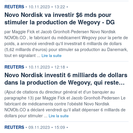
information fournie par
REUTERS
•
10.11.2023
•
13:22
•
LIMITE À LA
LIMITE À LA
BAISSE
HAUSSE
Novo Nordisk va investir $6 mds pour
0,000
0,000
stimuler la production de Wegovy - DG
RENDEMENT
PER ESTIMÉ
ESTIMÉ 2026
2026
par Maggie Fick et Jacob Gronholt-Pedersen Novo Nordisk
-
-
NOVOb.CO , le fabricant du médicament Wegovy pour la perte de
poids, a annoncé vendredi qu'il investirait 6 milliards de dollars
DERNIER
DATE
DIVIDENDE
DERNIER
(5,62 milliards d'euros) pour stimuler sa production au Danemark,
DIVIDENDE
0,00 GBX
-
tout en signalant ...
Lire la suite
PROCHAIN
information fournie par
REUTERS
•
10.11.2023
•
12:18
•
DIVIDENDE
-
Novo Nordisk investit 6 milliards de dollars
dans la production de Wegovy, qui reste…
ÉLIGIBILITÉ
RISQUE ESG
BOURSOVIE LUX
18/100 (faible)
(Ajout de citations du directeur général et d'un banquier au
CTO BUSINESS
paragraphe 13) par Maggie Fick et Jacob Gronholt-Pedersen Le
fabricant de médicaments contre l'obésité Novo Nordisk
+ PORTEFEUILLE
+ LISTE
NOVOb.CO a déclaré vendredi qu'il allait dépenser 6 milliards de
dollars pour stimuler ...
Lire la suite
information fournie par
REUTERS
•
09.11.2023
•
15:09
•