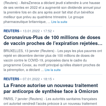
(Reuters) - AstraZeneca a déclaré jeudi s'attendre à une hausse
de ses ventes en 2022 et a augmenté son dividende annuel pour
la première fois en dix ans après avoir fait état d'un bénéfice
meilleur que prévu au quatrième trimestre. Le groupe
pharmaceutique britannique, ...
Lire la suite
information fournie par
REUTERS
•
13.01.2022
•
17:52
•
Coronavirus-Plus de 100 millions de doses
de vaccin proches de l'expiration rejetées…
BRUXELLES, 13 janvier (Reuters) - Les pays les plus pauvres ont
rejeté en décembre dernier plus de 100 millions de doses de
vaccin contre le COVID-19, proposées dans le cadre du
programme Covax, au motif principal qu'elles étaient proches de
la péremption, a déclaré ...
Lire la suite
information fournie par
REUTERS
•
07.01.2022
•
18:15
•
La France autorise un nouveau traitement
par anticorps de synthèse face à Omicron
PARIS, 7 janvier (Reuters) - Les autorités sanitaires françaises
ont autorisé vendredi l'accès précoce à un nouveau traitement