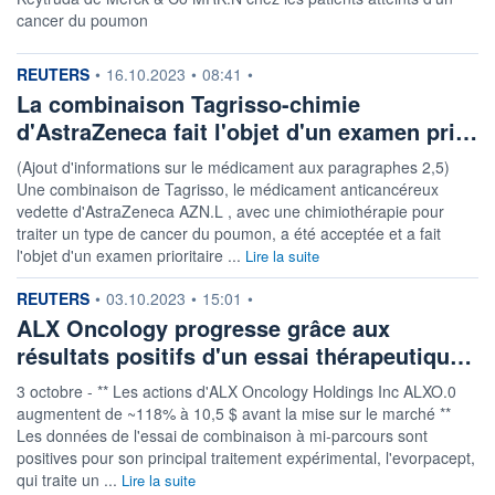
cancer du poumon
information fournie par
REUTERS
•
16.10.2023
•
08:41
•
La combinaison Tagrisso-chimie
d'AstraZeneca fait l'objet d'un examen pri…
(Ajout d'informations sur le médicament aux paragraphes 2,5)
Une combinaison de Tagrisso, le médicament anticancéreux
vedette d'AstraZeneca AZN.L , avec une chimiothérapie pour
traiter un type de cancer du poumon, a été acceptée et a fait
l'objet d'un examen prioritaire ...
Lire la suite
information fournie par
REUTERS
•
03.10.2023
•
15:01
•
ALX Oncology progresse grâce aux
résultats positifs d'un essai thérapeutiqu…
3 octobre - ** Les actions d'ALX Oncology Holdings Inc ALXO.0
augmentent de ~118% à 10,5 $ avant la mise sur le marché **
Les données de l'essai de combinaison à mi-parcours sont
positives pour son principal traitement expérimental, l'evorpacept,
qui traite un ...
Lire la suite