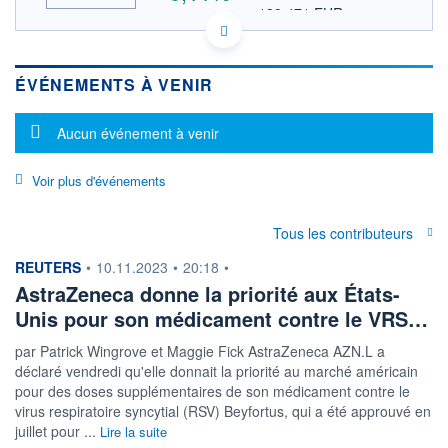
138,471 EUR
VALEUR INDICATIVE
HISTORIQUE
GB0009895292 AZN
DONNÉES TEMPS DIFFÉRÉ
ACTIONNAIRES
ÉVÉNEMENTS À VENIR
Politique d'exécution
Cotation sur les autres places
Message d'information
Aucun événement à venir
12 100
Voir plus d'événements
12 000
11 900
Tous les contributeurs
11 800
11h51
14h42
17h33
information fournie par
REUTERS
•
10.11.2023
•
20:18
•
AstraZeneca donne la priorité aux États-
OUVERTURE
CLÔTURE VEILLE
11 898,000
11 850,000
Unis pour son médicament contre le VRS…
+ HAUT
+ BAS
12 096,000
11 854,000
par Patrick Wingrove et Maggie Fick AstraZeneca AZN.L a
déclaré vendredi qu'elle donnait la priorité au marché américain
VOLUME
CAPITAL ÉCHANGÉ
pour des doses supplémentaires de son médicament contre le
6 326 091
0,41%
virus respiratoire syncytial (RSV) Beyfortus, qui a été approuvé en
VALORISATION
DERNIER ÉCHANGE
juillet pour ...
Lire la suite
18 399 869 MGBX
07.08.26 / 17:50:35