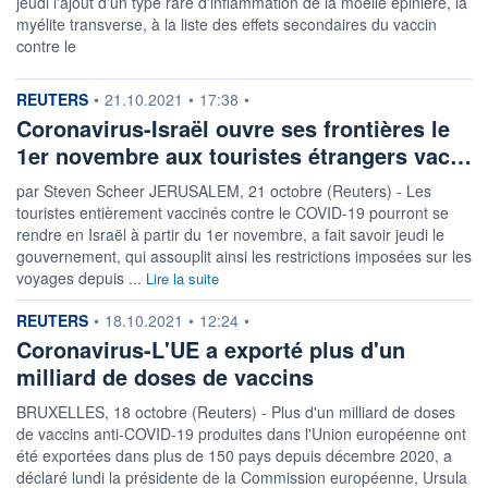
jeudi l'ajout d'un type rare d'inflammation de la moelle épinière, la
myélite transverse, à la liste des effets secondaires du vaccin
contre le
information fournie par
REUTERS
•
21.10.2021
•
17:38
•
Coronavirus-Israël ouvre ses frontières le
1er novembre aux touristes étrangers vac…
par Steven Scheer JERUSALEM, 21 octobre (Reuters) - Les
touristes entièrement vaccinés contre le COVID-19 pourront se
rendre en Israël à partir du 1er novembre, a fait savoir jeudi le
gouvernement, qui assouplit ainsi les restrictions imposées sur les
voyages depuis ...
Lire la suite
information fournie par
REUTERS
•
18.10.2021
•
12:24
•
Coronavirus-L'UE a exporté plus d'un
milliard de doses de vaccins
BRUXELLES, 18 octobre (Reuters) - Plus d'un milliard de doses
de vaccins anti-COVID-19 produites dans l'Union européenne ont
été exportées dans plus de 150 pays depuis décembre 2020, a
déclaré lundi la présidente de la Commission européenne, Ursula