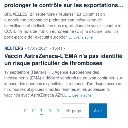
prolonger le contrôle sur les exportations…
BRUXELLES, 27 septembre (Reuters) - La Commission
européenne propose de prolonger son mécanisme de
surveillance et de limitation des exportations de vaccins contre le
COVID-19 hors de l'Union européenne (UE), a déclaré lundi un
porte-parole de l'exécutif européen ...
Lire la suite
information fournie par
REUTERS
•
17.09.2021
•
15:41
•
Vaccin AstraZeneca-L'EMA n'a pas identifié
un risque particulier de thromboses
17 septembre (Reuters) - L'Agence européenne des
médicaments (EMA) a déclaré vendredi ne pouvoir confirmer, sur
la base des données disponibles, l'existence d'un risque accru de
thromboses atypiques chez les femmes et les adolescents
vaccinés avec AstraZeneca AZN.L ...
Lire la suite
à la page
7
Aller