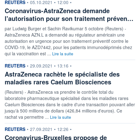
information fournie par
REUTERS
•
05.10.2021
•
12:00
•
Coronavirus-AstraZeneca demande
l'autorisation pour son traitement préven…
par Ludwig Burger et Sachin Ravikumar 5 octobre (Reuters) -
AstraZeneca AZN.L a demandé au régulateur américain une
autorisation en urgence pour son traitement préventif contre le
COVID-19, le AZD7442, pour les patients immunodéprimés chez
qui la vaccination est ...
Lire la suite
information fournie par
REUTERS
•
29.09.2021
•
13:16
•
AstraZeneca rachète le spécialiste des
maladies rares Caelum Biosciences
(Reuters) - AstraZeneca va prendre le contrôle total du
laboratoire pharmaceutique spécialisé dans les maladies rares
Caelum Biosciences dans le cadre d'une transaction pouvant aller
jusqu'à 500 millions de dollars (426,84 millions d'euros). Ce
rachat va permettre ...
Lire la suite
information fournie par
REUTERS
•
27.09.2021
•
12:26
•
Coronavirus-Bruxelles propose de