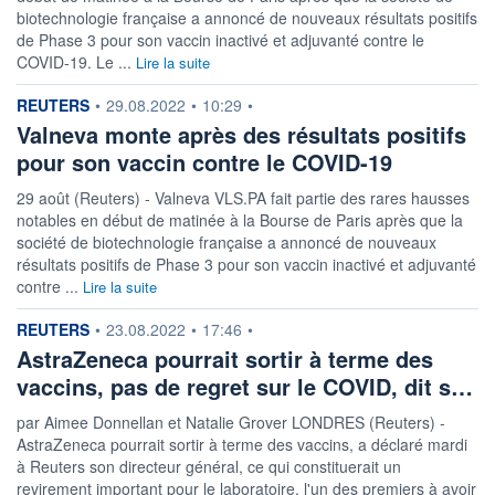
biotechnologie française a annoncé de nouveaux résultats positifs
de Phase 3 pour son vaccin inactivé et adjuvanté contre le
COVID-19. Le ...
Lire la suite
information fournie par
REUTERS
•
29.08.2022
•
10:29
•
Valneva monte après des résultats positifs
pour son vaccin contre le COVID-19
29 août (Reuters) - Valneva VLS.PA fait partie des rares hausses
notables en début de matinée à la Bourse de Paris après que la
société de biotechnologie française a annoncé de nouveaux
résultats positifs de Phase 3 pour son vaccin inactivé et adjuvanté
contre ...
Lire la suite
information fournie par
REUTERS
•
23.08.2022
•
17:46
•
AstraZeneca pourrait sortir à terme des
vaccins, pas de regret sur le COVID, dit s…
par Aimee Donnellan et Natalie Grover LONDRES (Reuters) -
AstraZeneca pourrait sortir à terme des vaccins, a déclaré mardi
à Reuters son directeur général, ce qui constituerait un
revirement important pour le laboratoire, l'un des premiers à avoir