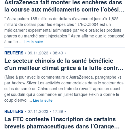
AstraZeneca fait monter les enchères dans
la course aux médicaments contre l'obési…
* Astra paiera 185 millions de dollars d'avance et jusqu'à 1,825
milliard de dollars pour les étapes clés * L'ECC5004 est un
médicament expérimental administré par voie orale; les produits
phares du marché sont injectables * Astra affirme que le composé
à petite ...
Lire la suite
information fournie par
REUTERS
•
09.11.2023
•
08:49
•
Le secteur chinois de la santé bénéficie
d'un meilleur climat grâce à la lutte contr…
(Mise à jour avec le commentaire d'AstraZeneca, paragraphe 7)
par Andrew Silver Les activités commerciales dans le secteur des
soins de santé en Chine sont en train de revenir après un quasi-
gel soudain qui a commencé en juillet lorsque Pékin a donné le
coup d'envoi ...
Lire la suite
information fournie par
REUTERS
•
07.11.2023
•
17:39
•
La FTC conteste l'inscription de certains
brevets pharmaceutiques dans l'Orange…