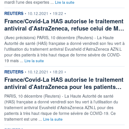
mardi l'une des expertes ...
Lire la suite
information fournie par
REUTERS
•
10.12.2021
•
19:22
•
France/Covid-La HAS autorise le traitement
antiviral d'AstraZeneca, refuse celui de M…
(Avec précisions) PARIS, 10 décembre (Reuters) - La Haute
Autorité de santé (HAS) française a donné vendredi son feu vert à
l'utilisation du traitement antiviral Evusheld d'AstraZeneca AZN.L
pour des patients à très haut risque de forme sévère de COVID-
19 mais ...
Lire la suite
information fournie par
REUTERS
•
10.12.2021
•
18:20
•
France/Covid-La HAS autorise le traitement
antiviral d'AstraZeneca pour les patients…
PARIS, 10 décembre (Reuters) - La Haute Autorité de santé
(HAS) française a donné vendredi son feu vert à l'utilisation du
traitement antiviral Evusheld d'AstraZeneca AZN.L pour des
patients à très haut risque de forme sévère de COVID-19. Ce
traitement est une ...
Lire la suite