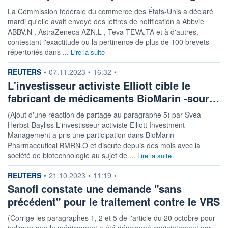
La Commission fédérale du commerce des États-Unis a déclaré
mardi qu'elle avait envoyé des lettres de notification à Abbvie
ABBV.N , AstraZeneca AZN.L , Teva TEVA.TA et à d'autres,
contestant l'exactitude ou la pertinence de plus de 100 brevets
répertoriés dans ...
Lire la suite
information fournie par
REUTERS
•
07.11.2023
•
16:32
•
L'investisseur activiste Elliott cible le
fabricant de médicaments BioMarin -sour…
(Ajout d'une réaction de partage au paragraphe 5) par Svea
Herbst-Bayliss L'investisseur activiste Elliott Investment
Management a pris une participation dans BioMarin
Pharmaceutical BMRN.O et discute depuis des mois avec la
société de biotechnologie au sujet de ...
Lire la suite
information fournie par
REUTERS
•
21.10.2023
•
11:19
•
Sanofi constate une demande "sans
précédent" pour le traitement contre le VRS
(Corrige les paragraphes 1, 2 et 5 de l'article du 20 octobre pour
indiquer que le médicament a été développé conjointement par