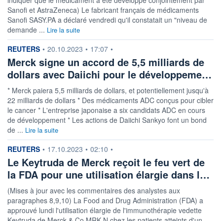
Sanofi et AstraZeneca) Le fabricant français de médicaments
Sanofi SASY.PA a déclaré vendredi qu'il constatait un "niveau de
demande ...
Lire la suite
information fournie par
REUTERS
•
20.10.2023
•
17:07
•
Merck signe un accord de 5,5 milliards de
dollars avec Daiichi pour le développeme…
* Merck paiera 5,5 milliards de dollars, et potentiellement jusqu'à
22 milliards de dollars * Des médicaments ADC conçus pour cibler
le cancer * L'entreprise japonaise a six candidats ADC en cours
de développement * Les actions de Daiichi Sankyo font un bond
de ...
Lire la suite
information fournie par
REUTERS
•
17.10.2023
•
02:10
•
Le Keytruda de Merck reçoit le feu vert de
la FDA pour une utilisation élargie dans l…
(Mises à jour avec les commentaires des analystes aux
paragraphes 8,9,10) La Food and Drug Administration (FDA) a
approuvé lundi l'utilisation élargie de l'immunothérapie vedette
Keytruda de Merck & Co MRK.N chez les patients atteints d'un