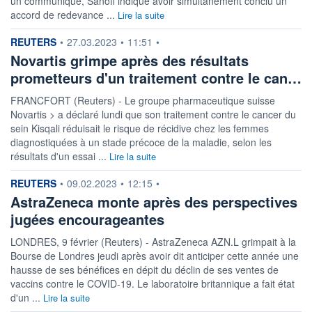
un communiqué, Sanofi indique avoir simultanément conclu un
accord de redevance ...
Lire la suite
information fournie par
REUTERS
•
27.03.2023
•
11:51
•
Novartis grimpe après des résultats
prometteurs d'un traitement contre le can…
FRANCFORT (Reuters) - Le groupe pharmaceutique suisse
Novartis > a déclaré lundi que son traitement contre le cancer du
sein Kisqali réduisait le risque de récidive chez les femmes
diagnostiquées à un stade précoce de la maladie, selon les
résultats d'un essai ...
Lire la suite
information fournie par
REUTERS
•
09.02.2023
•
12:15
•
AstraZeneca monte après des perspectives
jugées encourageantes
LONDRES, 9 février (Reuters) - AstraZeneca AZN.L grimpait à la
Bourse de Londres jeudi après avoir dit anticiper cette année une
hausse de ses bénéfices en dépit du déclin de ses ventes de
vaccins contre le COVID-19. Le laboratoire britannique a fait état
d'un ...
Lire la suite