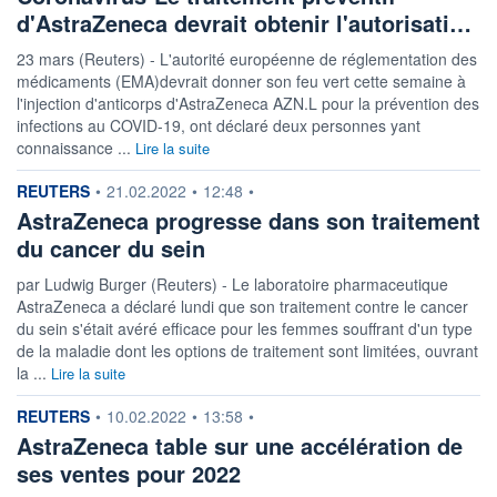
d'AstraZeneca devrait obtenir l'autorisati…
23 mars (Reuters) - L'autorité européenne de réglementation des
médicaments (EMA)devrait donner son feu vert cette semaine à
l'injection d'anticorps d'AstraZeneca AZN.L pour la prévention des
infections au COVID-19, ont déclaré deux personnes yant
connaissance ...
Lire la suite
information fournie par
REUTERS
•
21.02.2022
•
12:48
•
AstraZeneca progresse dans son traitement
du cancer du sein
par Ludwig Burger (Reuters) - Le laboratoire pharmaceutique
AstraZeneca a déclaré lundi que son traitement contre le cancer
du sein s'était avéré efficace pour les femmes souffrant d'un type
de la maladie dont les options de traitement sont limitées, ouvrant
la ...
Lire la suite
information fournie par
REUTERS
•
10.02.2022
•
13:58
•
AstraZeneca table sur une accélération de
ses ventes pour 2022