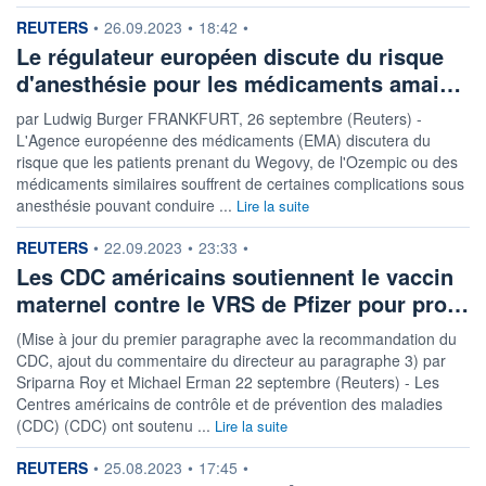
information fournie par
REUTERS
•
26.09.2023
•
18:42
•
Le régulateur européen discute du risque
d'anesthésie pour les médicaments amai…
par Ludwig Burger FRANKFURT, 26 septembre (Reuters) -
L'Agence européenne des médicaments (EMA) discutera du
risque que les patients prenant du Wegovy, de l'Ozempic ou des
médicaments similaires souffrent de certaines complications sous
anesthésie pouvant conduire ...
Lire la suite
information fournie par
REUTERS
•
22.09.2023
•
23:33
•
Les CDC américains soutiennent le vaccin
maternel contre le VRS de Pfizer pour pro…
(Mise à jour du premier paragraphe avec la recommandation du
CDC, ajout du commentaire du directeur au paragraphe 3) par
Sriparna Roy et Michael Erman 22 septembre (Reuters) - Les
Centres américains de contrôle et de prévention des maladies
(CDC) (CDC) ont soutenu ...
Lire la suite
information fournie par
REUTERS
•
25.08.2023
•
17:45
•