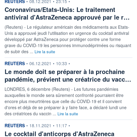
information fournie par
REUTERS
•
08.12.2021
•
23:15
•
Coronavirus/Etats-Unis: Le traitement
antiviral d'AstraZeneca approuvé par le r…
(Reuters) - Le régulateur américain des médicaments aux Etats-
Unis a approuvé jeudi l'utilisation en urgence du cocktail antiviral
développé par AstraZeneca pour protéger contre une forme
grave du COVID-19 les personnes immunodéprimées ou risquant
de subir des ...
Lire la suite
information fournie par
REUTERS
•
06.12.2021
•
10:33
•
Le monde doit se préparer à la prochaine
pandémie, prévient une créatrice du vacc…
LONDRES, 6 décembre (Reuters) - Les futures pandémies
auxquelles le monde sera sûrement confronté pourraient être
encore plus meurtrières que celle du COVID-19 et il convient
d'ores et déjà de se préparer à y faire face, a déclaré lundi une
des créatrices du vaccin ...
Lire la suite
information fournie par
REUTERS
•
18.11.2021
•
11:17
•
Le cocktail d'anticorps d'AstraZeneca