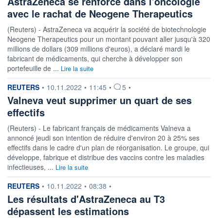
AstraZeneca se renforce dans l'oncologie
avec le rachat de Neogene Therapeutics
(Reuters) - AstraZeneca va acquérir la société de biotechnologie
Neogene Therapeutics pour un montant pouvant aller jusqu'à 320
millions de dollars (309 millions d'euros), a déclaré mardi le
fabricant de médicaments, qui cherche à développer son
portefeuille de ...
Lire la suite
information fournie par
REUTERS
•
10.11.2022
•
11:45
•
5
•
Valneva veut supprimer un quart de ses
effectifs
(Reuters) - Le fabricant français de médicaments Valneva a
annoncé jeudi son intention de réduire d'environ 20 à 25% ses
effectifs dans le cadre d'un plan de réorganisation. Le groupe, qui
développe, fabrique et distribue des vaccins contre les maladies
infectieuses, ...
Lire la suite
information fournie par
REUTERS
•
10.11.2022
•
08:38
•
Les résultats d'AstraZeneca au T3
dépassent les estimations