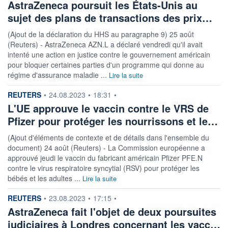
AstraZeneca poursuit les États-Unis au
sujet des plans de transactions des prix…
(Ajout de la déclaration du HHS au paragraphe 9) 25 août
(Reuters) - AstraZeneca AZN.L a déclaré vendredi qu'il avait
intenté une action en justice contre le gouvernement américain
pour bloquer certaines parties d'un programme qui donne au
régime d'assurance maladie ...
Lire la suite
information fournie par
REUTERS
•
24.08.2023
•
18:31
•
L'UE approuve le vaccin contre le VRS de
Pfizer pour protéger les nourrissons et le…
(Ajout d'éléments de contexte et de détails dans l'ensemble du
document) 24 août (Reuters) - La Commission européenne a
approuvé jeudi le vaccin du fabricant américain Pfizer PFE.N
contre le virus respiratoire syncytial (RSV) pour protéger les
bébés et les adultes ...
Lire la suite
information fournie par
REUTERS
•
23.08.2023
•
17:15
•
AstraZeneca fait l'objet de deux poursuites
judiciaires à Londres concernant les vacc…