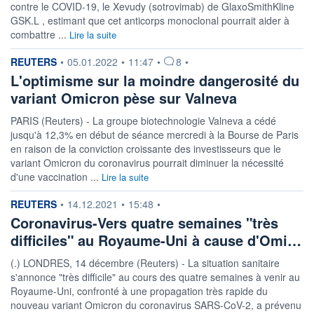
contre le COVID-19, le Xevudy (sotrovimab) de GlaxoSmithKline
GSK.L , estimant que cet anticorps monoclonal pourrait aider à
combattre ...
Lire la suite
information fournie par
REUTERS
•
05.01.2022
•
11:47
•
8
•
L'optimisme sur la moindre dangerosité du
variant Omicron pèse sur Valneva
PARIS (Reuters) - La groupe biotechnologie Valneva a cédé
jusqu'à 12,3% en début de séance mercredi à la Bourse de Paris
en raison de la conviction croissante des investisseurs que le
variant Omicron du coronavirus pourrait diminuer la nécessité
d'une vaccination ...
Lire la suite
information fournie par
REUTERS
•
14.12.2021
•
15:48
•
Coronavirus-Vers quatre semaines "très
difficiles" au Royaume-Uni à cause d'Omi…
(.) LONDRES, 14 décembre (Reuters) - La situation sanitaire
s'annonce "très difficile" au cours des quatre semaines à venir au
Royaume-Uni, confronté à une propagation très rapide du
nouveau variant Omicron du coronavirus SARS-CoV-2, a prévenu