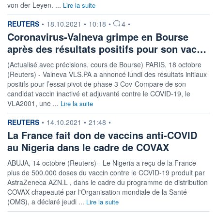
von der Leyen. ...
Lire la suite
information fournie par
REUTERS
•
18.10.2021
•
10:18
•
4
•
Coronavirus-Valneva grimpe en Bourse
après des résultats positifs pour son vac…
(Actualisé avec précisions, cours de Bourse) PARIS, 18 octobre
(Reuters) - Valneva VLS.PA a annoncé lundi des résultats initiaux
positifs pour l’essai pivot de phase 3 Cov-Compare de son
candidat vaccin inactivé et adjuvanté contre le COVID-19, le
VLA2001, une ...
Lire la suite
information fournie par
REUTERS
•
14.10.2021
•
21:48
•
La France fait don de vaccins anti-COVID
au Nigeria dans le cadre de COVAX
ABUJA, 14 octobre (Reuters) - Le Nigeria a reçu de la France
plus de 500.000 doses du vaccin contre le COVID-19 produit par
AstraZeneca AZN.L , dans le cadre du programme de distribution
COVAX chapeauté par l'Organisation mondiale de la Santé
(OMS), a déclaré jeudi ...
Lire la suite