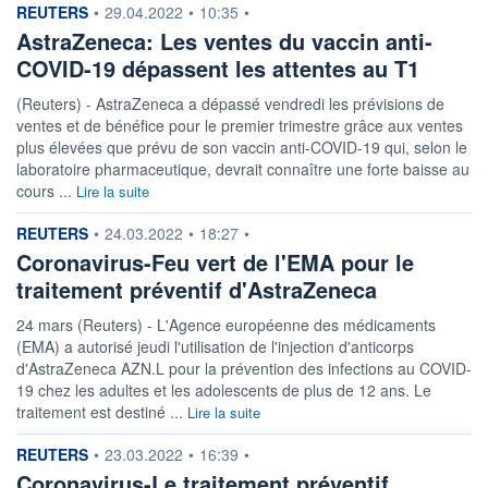
information fournie par
REUTERS
•
29.04.2022
•
10:35
•
AstraZeneca: Les ventes du vaccin anti-
COVID-19 dépassent les attentes au T1
(Reuters) - AstraZeneca a dépassé vendredi les prévisions de
ventes et de bénéfice pour le premier trimestre grâce aux ventes
plus élevées que prévu de son vaccin anti-COVID-19 qui, selon le
laboratoire pharmaceutique, devrait connaître une forte baisse au
cours ...
Lire la suite
information fournie par
REUTERS
•
24.03.2022
•
18:27
•
Coronavirus-Feu vert de l'EMA pour le
traitement préventif d'AstraZeneca
24 mars (Reuters) - L'Agence européenne des médicaments
(EMA) a autorisé jeudi l'utilisation de l'injection d'anticorps
d'AstraZeneca AZN.L pour la prévention des infections au COVID-
19 chez les adultes et les adolescents de plus de 12 ans. Le
traitement est destiné ...
Lire la suite
information fournie par
REUTERS
•
23.03.2022
•
16:39
•
Coronavirus-Le traitement préventif