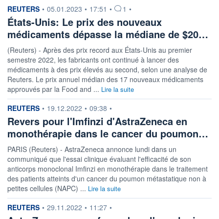
information fournie par
REUTERS
•
05.01.2023
•
17:51
•
1
•
États-Unis: Le prix des nouveaux
médicaments dépasse la médiane de $20…
(Reuters) - Après des prix record aux États-Unis au premier
semestre 2022, les fabricants ont continué à lancer des
médicaments à des prix élevés au second, selon une analyse de
Reuters. Le prix annuel médian des 17 nouveaux médicaments
approuvés par la Food and ...
Lire la suite
information fournie par
REUTERS
•
19.12.2022
•
09:38
•
Revers pour l'Imfinzi d'AstraZeneca en
monothérapie dans le cancer du poumon…
PARIS (Reuters) - AstraZeneca annonce lundi dans un
communiqué que l'essai clinique évaluant l'efficacité de son
anticorps monoclonal Imfinzi en monothérapie dans le traitement
des patients atteints d'un cancer du poumon métastatique non à
petites cellules (NAPC) ...
Lire la suite
information fournie par
REUTERS
•
29.11.2022
•
11:27
•