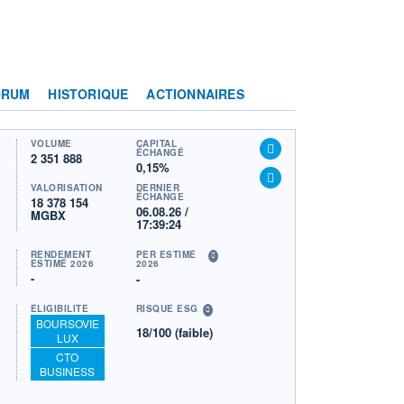
ORUM
HISTORIQUE
ACTIONNAIRES
VOLUME
CAPITAL
ÉCHANGÉ
2 351 888
0,15%
VALORISATION
DERNIER
ÉCHANGE
18 378 154
06.08.26 /
MGBX
17:39:24
RENDEMENT
PER ESTIMÉ
ESTIMÉ 2026
2026
-
-
ÉLIGIBILITÉ
RISQUE ESG
BOURSOVIE
18/100 (faible)
LUX
CTO
BUSINESS