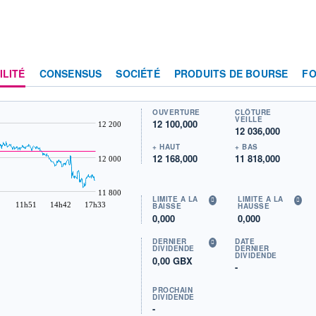
ILITÉ
CONSENSUS
SOCIÉTÉ
PRODUITS DE BOURSE
F
OUVERTURE
CLÔTURE
VEILLE
12 100,000
12 200
12 036,000
+ HAUT
+ BAS
12 168,000
11 818,000
12 000
11 800
LIMITE À LA
LIMITE À LA
11h51
14h42
17h33
BAISSE
HAUSSE
0,000
0,000
DERNIER
DATE
DIVIDENDE
DERNIER
DIVIDENDE
0,00 GBX
-
PROCHAIN
DIVIDENDE
-