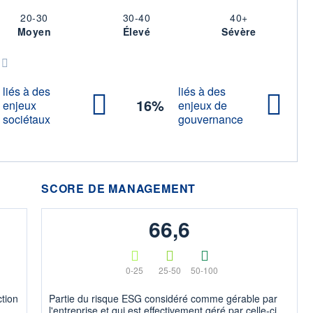
20-30
30-40
40+
Moyen
Élevé
Sévère
G
liés à des
liés à des
16%
enjeux
enjeux de
sociétaux
gouvernance
SCORE DE MANAGEMENT
66,6
0-25
25-50
50-100
ction
Partie du risque ESG considéré comme gérable par
l'entreprise et qui est effectivement géré par celle-ci.