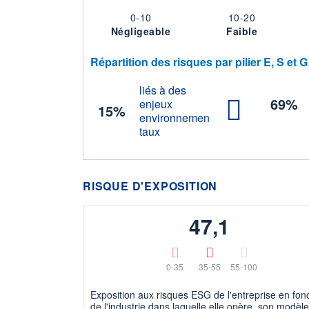
0-10
10-20
Négligeable
Faible
Répartition des risques par pilier E, S et 
liés à des
69%
enjeux
15%
environnemen
taux
RISQUE D'EXPOSITION
47,1
0-35
35-55
55-100
Exposition aux risques ESG de l'entreprise en fon
de l'industrie dans laquelle elle opère, son modèle