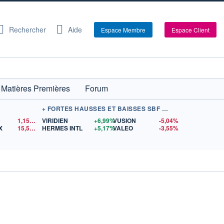
Rechercher
Aide
Espace Membre
Espace Client
Matières Premières
Forum
+ FORTES HAUSSES ET BAISSES SBF 120
D
1,1522
$US
VIRIDIEN
+6,99%
VUSION
-5,04%
X
15,50
$US
HERMES INTL
+5,17%
VALEO
-3,55%