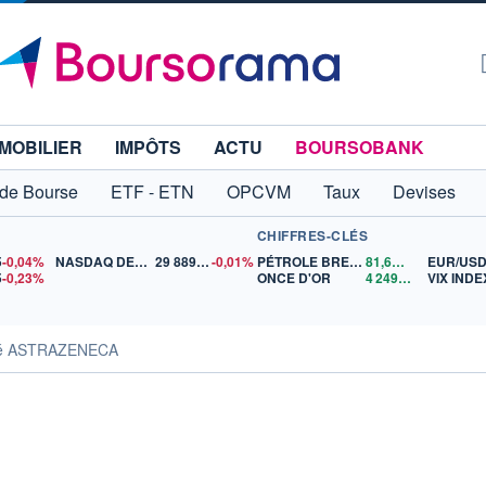
MOBILIER
IMPÔTS
ACTU
BOURSOBANK
 de Bourse
ETF - ETN
OPCVM
Taux
Devises
CHIFFRES-CLÉS
5
-0,04%
NASDAQ DEC26
29 889,75
-0,01%
PÉTROLE BRENT
81,61
$US
EUR/US
5
-0,23%
ONCE D'OR
4 249,80
$US
VIX INDE
ité ASTRAZENECA