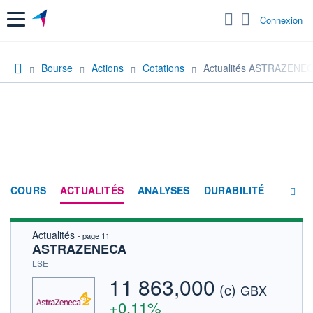
Menu
Connexion
Bourse
Actions
Cotations
Actualités ASTRAZENE
COURS
ACTUALITÉS
ANALYSES
DURABILITÉ
Actualités
- page 11
CONSENSUS
ASTRAZENECA
SOCIÉTÉ
LSE
11 863,000
(c)
PRODUITS DE BOURSE
GBX
+0,11%
FORUM