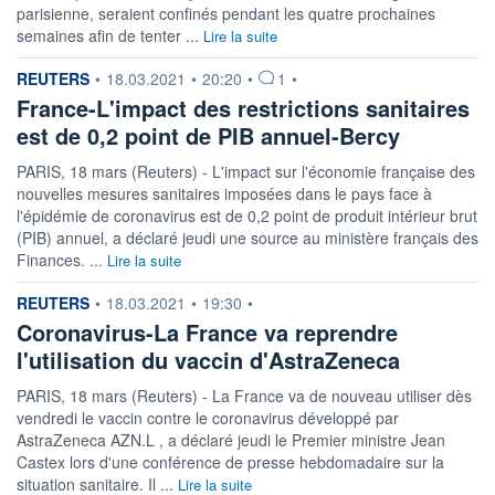
parisienne, seraient confinés pendant les quatre prochaines
semaines afin de tenter ...
Lire la suite
information fournie par
REUTERS
•
18.03.2021
•
20:20
•
1
•
France-L'impact des restrictions sanitaires
est de 0,2 point de PIB annuel-Bercy
PARIS, 18 mars (Reuters) - L'impact sur l'économie française des
nouvelles mesures sanitaires imposées dans le pays face à
l'épidémie de coronavirus est de 0,2 point de produit intérieur brut
(PIB) annuel, a déclaré jeudi une source au ministère français des
Finances. ...
Lire la suite
information fournie par
REUTERS
•
18.03.2021
•
19:30
•
Coronavirus-La France va reprendre
l'utilisation du vaccin d'AstraZeneca
PARIS, 18 mars (Reuters) - La France va de nouveau utiliser dès
vendredi le vaccin contre le coronavirus développé par
AstraZeneca AZN.L , a déclaré jeudi le Premier ministre Jean
Castex lors d'une conférence de presse hebdomadaire sur la
situation sanitaire. Il ...
Lire la suite