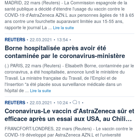
MADRID, 22 mars (Reuters) - La Commission espagnole de la
santé publique a décidé d'étendre l'usage du vaccin contre le
COVID-19 d'AstraZeneca AZN.L aux personnes âgées de 18 à 65
ans contre une fourchette auparavant limitée aux 15-55 ans,
rapporte le journal La ...
Lire la suite
information fournie par
REUTERS
•
22.03.2021
•
13:54
•
Borne hospitalisée après avoir été
contaminée par le coronavirus-ministère
(.) PARIS, 22 mars (Reuters) - Elisabeth Borne, contaminée par le
coronavirus, a été hospitalisée, annonce lundi le ministère du
Travail. La ministre française du Travail, de l'Emploi et de
l'Insertion "a été placée sous surveillance médicale dans un
hôpital de ...
Lire la suite
information fournie par
REUTERS
•
22.03.2021
•
10:24
•
1
•
Coronavirus-Le vaccin d'AstraZeneca sûr et
efficace après un essai aux USA, au Chili…
FRANCFORT/LONDRES, 22 mars (Reuters) - Le vaccin contre le
COVID-19 développé par AstraZeneca AZN.L et l'université