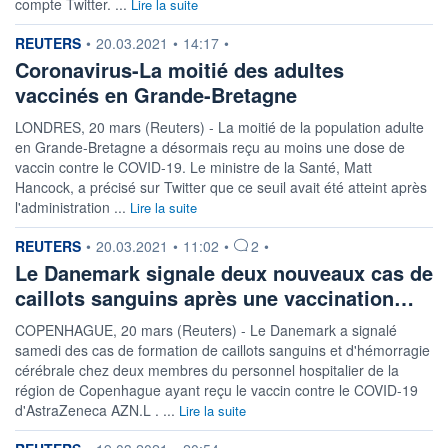
compte Twitter. ...
Lire la suite
information fournie par
REUTERS
•
20.03.2021
•
14:17
•
Coronavirus-La moitié des adultes
vaccinés en Grande-Bretagne
LONDRES, 20 mars (Reuters) - La moitié de la population adulte
en Grande-Bretagne a désormais reçu au moins une dose de
vaccin contre le COVID-19. Le ministre de la Santé, Matt
Hancock, a précisé sur Twitter que ce seuil avait été atteint après
l'administration ...
Lire la suite
information fournie par
REUTERS
•
20.03.2021
•
11:02
•
2
•
Le Danemark signale deux nouveaux cas de
caillots sanguins après une vaccination…
COPENHAGUE, 20 mars (Reuters) - Le Danemark a signalé
samedi des cas de formation de caillots sanguins et d'hémorragie
cérébrale chez deux membres du personnel hospitalier de la
région de Copenhague ayant reçu le vaccin contre le COVID-19
d'AstraZeneca AZN.L . ...
Lire la suite
information fournie par