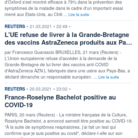
d'Oxford s'est montré efficace à 79% dans la prévention des
symptômes de la maladie dans le cadre d'un important essai
mené aux Etats-Unis, au Chili ...
Lire la suite
information fournie par
REUTERS
•
21.03.2021
•
22:49
•
L'UE refuse de livrer à la Grande-Bretagne
des vaccins AstraZeneca produits aux Pa…
par Francesco Guarascio BRUXELLES, 21 mars (Reuters) -
L'Union européenne refuse d'accéder à la demande de la
Grande-Bretagne de lui livrer des vaccins anti-COVID
d'AstraZeneca AZN.L fabriqués dans une usine aux Pays-Bas, a
déclaré dimanche un responsable européen. ...
Lire la suite
information fournie par
REUTERS
•
20.03.2021
•
23:02
•
France-Roselyne Bachelot positive au
COVID-19
PARIS, 20 mars (Reuters) - La ministre française de la Culture,
Roselyne Bachelot, a annoncé samedi être positive au COVID-19.
"À la suite de symptômes respiratoires, j’ai fait un test qui
confirme que je suis positive au covid", déclare-t-elle sur son