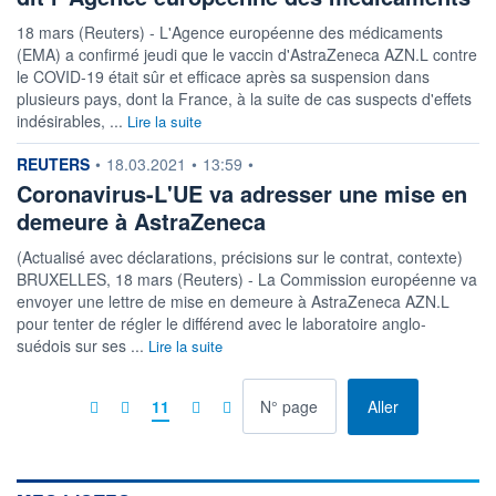
18 mars (Reuters) - L'Agence européenne des médicaments
(EMA) a confirmé jeudi que le vaccin d'AstraZeneca AZN.L contre
le COVID-19 était sûr et efficace après sa suspension dans
plusieurs pays, dont la France, à la suite de cas suspects d'effets
indésirables, ...
Lire la suite
information fournie par
REUTERS
•
18.03.2021
•
13:59
•
Coronavirus-L'UE va adresser une mise en
demeure à AstraZeneca
(Actualisé avec déclarations, précisions sur le contrat, contexte)
BRUXELLES, 18 mars (Reuters) - La Commission européenne va
envoyer une lettre de mise en demeure à AstraZeneca AZN.L
pour tenter de régler le différend avec le laboratoire anglo-
suédois sur ses ...
Lire la suite
à la page
11
Aller