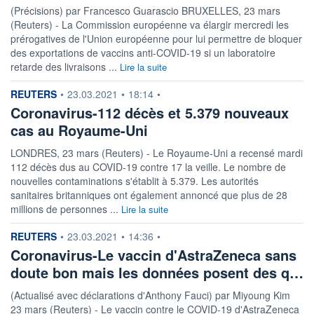
(Précisions) par Francesco Guarascio BRUXELLES, 23 mars
(Reuters) - La Commission européenne va élargir mercredi les
prérogatives de l'Union européenne pour lui permettre de bloquer
des exportations de vaccins anti-COVID-19 si un laboratoire
retarde des livraisons ...
Lire la suite
information fournie par
REUTERS
•
23.03.2021
•
18:14
•
Coronavirus-112 décès et 5.379 nouveaux
cas au Royaume-Uni
LONDRES, 23 mars (Reuters) - Le Royaume-Uni a recensé mardi
112 décès dus au COVID-19 contre 17 la veille. Le nombre de
nouvelles contaminations s'établit à 5.379. Les autorités
sanitaires britanniques ont également annoncé que plus de 28
millions de personnes ...
Lire la suite
information fournie par
REUTERS
•
23.03.2021
•
14:36
•
Coronavirus-Le vaccin d'AstraZeneca sans
doute bon mais les données posent des q…
(Actualisé avec déclarations d'Anthony Fauci) par Miyoung Kim
23 mars (Reuters) - Le vaccin contre le COVID-19 d'AstraZeneca