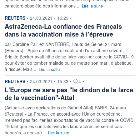
caractère obsolète des informations ...
Lire la suite
information fournie par
REUTERS
•
24.03.2021
•
16:29
•
AstraZeneca-La confiance des Français
dans la vaccination mise à l'épreuve
par Caroline Pailliez NANTERRE, Hauts-de-Seine, 24 mars
(Reuters) - Agée de 59 ans et souffrant d'un asthme sévère,
Brigitte Becker avait hâte de se faire vacciner contre le COVID-19
pour éviter de tomber malade ou de mettre son mari, diabétique,
à risque. Mais ...
Lire la suite
information fournie par
REUTERS
•
24.03.2021
•
15:33
•
4
•
L'Europe ne sera pas "le dindon de la farce
de la vaccination"-Attal
(Actualisé avec déclarations de Gabriel Attal) PARIS, 24 mars
(Reuters) - La France, en accord avec l'Union européenne,
n'entend pas faciliter les exportations de vaccins contre le COVID-
19 tant que les contrats avec les laboratoires ne seront pas
honorés, a déclaré ...
Lire la suite