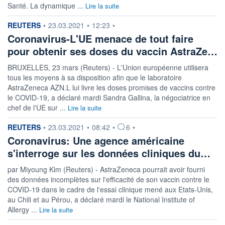
Santé. La dynamique ...
Lire la suite
information fournie par
REUTERS
•
23.03.2021
•
12:23
•
Coronavirus-L'UE menace de tout faire
pour obtenir ses doses du vaccin AstraZe…
BRUXELLES, 23 mars (Reuters) - L'Union européenne utilisera
tous les moyens à sa disposition afin que le laboratoire
AstraZeneca AZN.L lui livre les doses promises de vaccins contre
le COVID-19, a déclaré mardi Sandra Gallina, la négociatrice en
chef de l'UE sur ...
Lire la suite
information fournie par
REUTERS
•
23.03.2021
•
08:42
•
6
•
Coronavirus: Une agence américaine
s'interroge sur les données cliniques du…
par Miyoung Kim (Reuters) - AstraZeneca pourrait avoir fourni
des données incomplètes sur l'efficacité de son vaccin contre le
COVID-19 dans le cadre de l'essai clinique mené aux Etats-Unis,
au Chili et au Pérou, a déclaré mardi le National Institute of
Allergy ...
Lire la suite