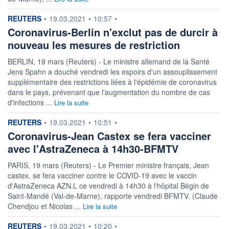
information fournie par
REUTERS
•
19.03.2021
•
10:57
•
Coronavirus-Berlin n'exclut pas de durcir à
nouveau les mesures de restriction
BERLIN, 19 mars (Reuters) - Le ministre allemand de la Santé
Jens Spahn a douché vendredi les espoirs d'un assouplissement
supplémentaire des restrictions liées à l'épidémie de coronavirus
dans le pays, prévenant que l'augmentation du nombre de cas
d'infections ...
Lire la suite
information fournie par
REUTERS
•
19.03.2021
•
10:51
•
Coronavirus-Jean Castex se fera vacciner
avec l'AstraZeneca à 14h30-BFMTV
PARIS, 19 mars (Reuters) - Le Premier ministre français, Jean
castex, se fera vacciner contre le COVID-19 avec le vaccin
d'AstraZeneca AZN.L ce vendredi à 14h30 à l'hôpital Bégin de
Saint-Mandé (Val-de-Marne), rapporte vendredi BFMTV. (Claude
Chendjou et Nicolas ...
Lire la suite
information fournie par
REUTERS
•
19.03.2021
•
10:20
•