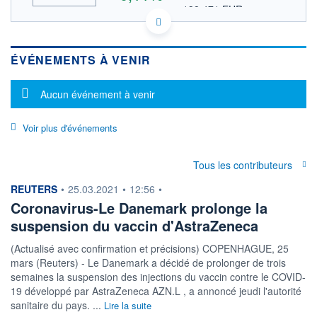
138,471 EUR
VALEUR INDICATIVE
HISTORIQUE
GB0009895292 AZN
DONNÉES TEMPS DIFFÉRÉ
ACTIONNAIRES
ÉVÉNEMENTS À VENIR
Politique d'exécution
Cotation sur les autres places
Message d'information
Aucun événement à venir
12 100
Voir plus d'événements
12 000
11 900
Tous les contributeurs
11 800
11h51
14h42
17h33
information fournie par
REUTERS
•
25.03.2021
•
12:56
•
Coronavirus-Le Danemark prolonge la
OUVERTURE
CLÔTURE VEILLE
11 898,000
11 850,000
suspension du vaccin d'AstraZeneca
+ HAUT
+ BAS
12 096,000
11 854,000
(Actualisé avec confirmation et précisions) COPENHAGUE, 25
mars (Reuters) - Le Danemark a décidé de prolonger de trois
VOLUME
CAPITAL ÉCHANGÉ
semaines la suspension des injections du vaccin contre le COVID-
6 326 091
0,41%
19 développé par AstraZeneca AZN.L , a annoncé jeudi l'autorité
VALORISATION
DERNIER ÉCHANGE
sanitaire du pays. ...
Lire la suite
18 399 869 MGBX
07.08.26 / 17:50:35