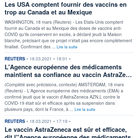
Les USA comptent fournir des vaccins en
trop au Canada et au Mexique
WASHINGTON, 18 mars (Reuters) - Les Etats-Unis comptent
fournir au Canada et au Mexique des doses de vaccins anti-
COVID qu'ils conservent en excès, a déclaré jeudi la Maison
blanche, précisant que ce projet n'était pas encore complètement
finalisé. Confirmant des ...
Lire la suite
information fournie par
REUTERS
•
18.03.2021
•
18:01
•
L'Agence européenne des médicaments
maintient sa confiance au vaccin AstraZe…
(Complété avec précisions, contexte) AMSTERDAM, 18 mars
(Reuters) - L'Agence européenne des médicaments (EMA) a
confirmé jeudi que le vaccin d'AstraZeneca AZN.L contre le
COVID-19 était sûr et efficace après sa suspension dans
plusieurs pays, dont la France, à ...
Lire la suite
information fournie par
REUTERS
•
18.03.2021
•
17:19
•
Le vaccin AstraZeneca est sûr et efficace,
dit l''Agence européenne des médicaments