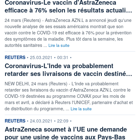
Coronavirus-Le vaccin d'AstraZeneca
efficace à 76% selon les résultats actuali…
24 mars (Reuters) - AstraZeneca AZN.L a annoncé jeudi qu'une
nouvelle analyse de ses essais américains montrait que son
vaccin contre le COVID-19 est efficace à 76% pour la prévention
des symptômes de la maladie. Plus tôt dans la semaine, les
autorités sanitaires ...
Lire la suite
information fournie par
REUTERS
•
25.03.2021
•
00:31
•
Coronavirus-L'Inde va probablement
retarder ses livraisons de vaccin destiné…
NEW DELHI, 24 mars (Reuters) - L'Inde va probablement
retarder ses livraisons du vaccin d'AstraZeneca AZN.L contre le
COVID-19 destinées au programme COVAX pour les mois de
mars et avril, a déclaré à Reuters l'UNICEF, partenaire d'achat et
de distribution du programme, ...
Lire la suite
information fournie par
REUTERS
•
24.03.2021
•
22:09
•
AstraZeneca soumet à l'UE une demande
pour une usine de vaccins aux Pays-Bas