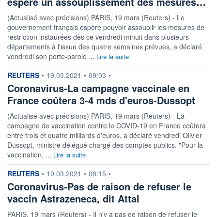
espère un assouplissement des mesures…
(Actualisé avec précisions) PARIS, 19 mars (Reuters) - Le
gouvernement français espère pouvoir assouplir les mesures de
restriction instaurées dès ce vendredi minuit dans plusieurs
départements à l'issue des quatre semaines prévues, a déclaré
vendredi son porte-parole ...
Lire la suite
information fournie par
REUTERS
•
19.03.2021
•
09:03
•
Coronavirus-La campagne vaccinale en
France coûtera 3-4 mds d'euros-Dussopt
(Actualisé avec précisions) PARIS, 19 mars (Reuters) - La
campagne de vaccination contre le COVID-19 en France coûtera
entre trois et quatre milliards d'euros, a déclaré vendredi Olivier
Dussopt, ministre délégué chargé des comptes publics. "Pour la
vaccination, ...
Lire la suite
information fournie par
REUTERS
•
19.03.2021
•
08:15
•
Coronavirus-Pas de raison de refuser le
vaccin Astrazeneca, dit Attal
PARIS, 19 mars (Reuters) - Il n'y a pas de raison de refuser le