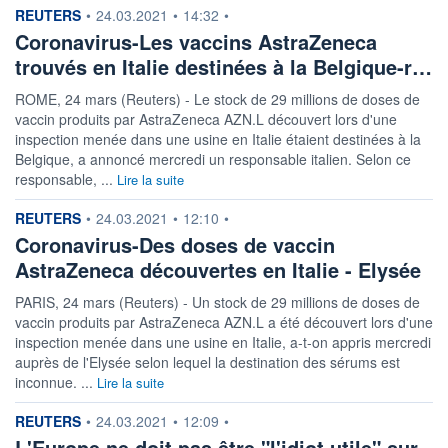
information fournie par
REUTERS
•
24.03.2021
•
14:32
•
Coronavirus-Les vaccins AstraZeneca
trouvés en Italie destinées à la Belgique-r…
ROME, 24 mars (Reuters) - Le stock de 29 millions de doses de
vaccin produits par AstraZeneca AZN.L découvert lors d'une
inspection menée dans une usine en Italie étaient destinées à la
Belgique, a annoncé mercredi un responsable italien. Selon ce
responsable, ...
Lire la suite
information fournie par
REUTERS
•
24.03.2021
•
12:10
•
Coronavirus-Des doses de vaccin
AstraZeneca découvertes en Italie - Elysée
PARIS, 24 mars (Reuters) - Un stock de 29 millions de doses de
vaccin produits par AstraZeneca AZN.L a été découvert lors d'une
inspection menée dans une usine en Italie, a-t-on appris mercredi
auprès de l'Elysée selon lequel la destination des sérums est
inconnue. ...
Lire la suite
information fournie par
REUTERS
•
24.03.2021
•
12:09
•
L'Europe ne doit pas être "l'idiot utile" sur