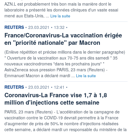
AZN.L est probablement très bon mais la manière dont le
laboratoire a présenté les données cliniques d'un vaste essai
mené aux Etats-Unis, ...
Lire la suite
information fournie par
REUTERS
•
23.03.2021
•
13:32
•
France/Coronavirus-La vaccination érigée
en "priorité nationale" par Macron
(Enlève répétition et précise millions dans le dernier paragraphe)
* Ouverture de la vaccination aux 70-75 ans dès samedi * 35
nouveaux vaccinodromes "dans les prochains jours" *
AstraZeneca sous pression PARIS, 23 mars (Reuters) -
Emmanuel Macron a déclaré mardi ...
Lire la suite
information fournie par
REUTERS
•
23.03.2021
•
12:41
•
Coronavirus-La France vise 1,7 à 1,8
million d'injections cette semaine
PARIS, 23 mars (Reuters) - L'accélération de la campagne de
vaccination contre le COVID-19 devrait permettre à la France
d'augmenter de près de 50% le nombre d'injections réalisées
cette semaine, a déclaré mardi un responsable du ministère de la