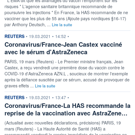
* L'EMA dit que les avantages du vaccin l'emportent sur les
risques * L'agence sanitaire britannique recommande de
poursuivre les injections * En France, la HAS recommande de ne
vacciner que les plus de 55 ans (Ajoute pays nordiques §16-17)
par Anthony Deutsch, ...
Lire la suite
information fournie par
REUTERS
•
19.03.2021
•
14:52
•
Coronavirus/France-Jean Castex vacciné
avec le sérum d'AstraZeneca
PARIS, 19 mars (Reuters) - Le Premier ministre français, Jean
Castex, a reçu vendredi une première dose du vaccin contre le
COVID-19 d'AstraZeneca AZN.L , soucieux de montrer l'exemple
après la défiance suscitée par ce sérum, accusé de provoquer de
graves effets ...
Lire la suite
information fournie par
REUTERS
•
19.03.2021
•
13:47
•
Coronavirus/France-La HAS recommande la
reprise de la vaccination avec AstraZene…
(Actualisé avec nouvelles déclarations, précisions) PARIS, 19
mars (Reuters) - La Haute Autorité de Santé (HAS) a
recommandé vendredi la reprise immédiate de la vaccination en