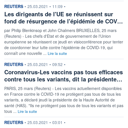
information fournie par
REUTERS
•
25.03.2021
•
11:09
•
LIMITE À LA
LIMITE À LA
BAISSE
HAUSSE
Les dirigeants de l'UE se réunissent sur
0,000
0,000
fond de résurgence de l'épidémie de COV…
RENDEMENT
PER ESTIMÉ
ESTIMÉ 2026
2026
par Philip Blenkinsop et John Chalmers BRUXELLES, 25 mars
-
-
(Reuters) - Les chefs d'Etat et de gouvernement de l'Union
européenne se réunissent ce jeudi en visioconférence pour tenter
DERNIER
DATE
DIVIDENDE
DERNIER
de coordonner leur lutte contre l'épidémie de COVID-19, qui
DIVIDENDE
0,00 GBX
-
connaît une nouvelle ...
Lire la suite
PROCHAIN
information fournie par
REUTERS
•
25.03.2021
•
09:52
•
DIVIDENDE
-
Coronavirus-Les vaccins pas tous efficaces
contre tous les variants, dit la présidente…
ÉLIGIBILITÉ
RISQUE ESG
BOURSOVIE LUX
18/100 (faible)
PARIS, 25 mars (Reuters) - Les vaccins actuellement disponibles
CTO BUSINESS
en France contre le COVID-19 ne protègent pas tous de tous les
variants, a déclaré jeudi la présidente de la Haute Autorité de
+ PORTEFEUILLE
+ LISTE
santé (HAS). "Ils ne protègent pas tous de tous les variants et pas
tous ...
Lire la suite
information fournie par
REUTERS
•
25.03.2021
•
03:01
•