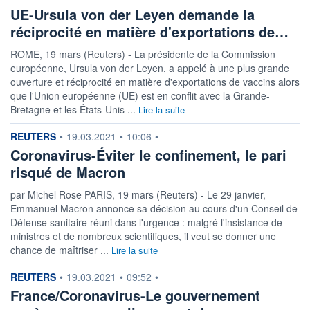
UE-Ursula von der Leyen demande la
réciprocité en matière d'exportations de…
ROME, 19 mars (Reuters) - La présidente de la Commission
européenne, Ursula von der Leyen, a appelé à une plus grande
ouverture et réciprocité en matière d'exportations de vaccins alors
que l'Union européenne (UE) est en conflit avec la Grande-
Bretagne et les États-Unis ...
Lire la suite
information fournie par
REUTERS
•
19.03.2021
•
10:06
•
Coronavirus-Éviter le confinement, le pari
risqué de Macron
par Michel Rose PARIS, 19 mars (Reuters) - Le 29 janvier,
Emmanuel Macron annonce sa décision au cours d'un Conseil de
Défense sanitaire réuni dans l'urgence : malgré l'insistance de
ministres et de nombreux scientifiques, il veut se donner une
chance de maîtriser ...
Lire la suite
information fournie par
REUTERS
•
19.03.2021
•
09:52
•
France/Coronavirus-Le gouvernement