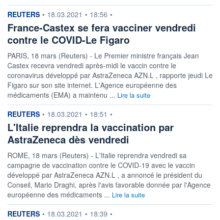
information fournie par
REUTERS
•
18.03.2021
•
18:56
•
France-Castex se fera vacciner vendredi
contre le COVID-Le Figaro
PARIS, 18 mars (Reuters) - Le Premier ministre français Jean
Castex recevra vendredi après-midi le vaccin contre le
coronavirus développé par AstraZeneca AZN.L , rapporte jeudi Le
Figaro sur son site internet. L'Agence européenne des
médicaments (EMA) a maintenu ...
Lire la suite
information fournie par
REUTERS
•
18.03.2021
•
18:51
•
L'Italie reprendra la vaccination par
AstraZeneca dès vendredi
ROME, 18 mars (Reuters) - L'Italie reprendra vendredi sa
campagne de vaccination contre le COVID-19 avec le vaccin
développé par AstraZeneca AZN.L , a annoncé le président du
Conseil, Mario Draghi, après l'avis favorable donnée par l'Agence
européenne des médicaments ...
Lire la suite
information fournie par
REUTERS
•
18.03.2021
•
18:39
•