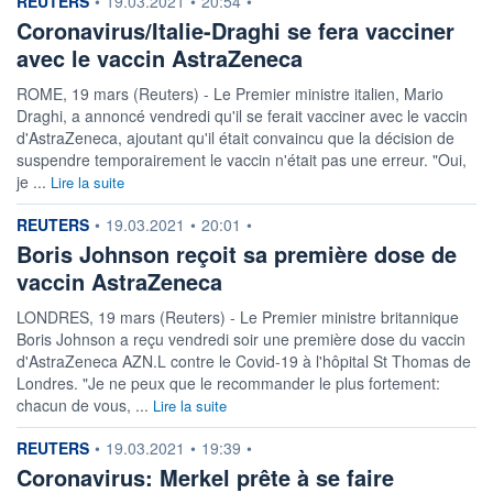
REUTERS
•
19.03.2021
•
20:54
•
Coronavirus/Italie-Draghi se fera vacciner
avec le vaccin AstraZeneca
ROME, 19 mars (Reuters) - Le Premier ministre italien, Mario
Draghi, a annoncé vendredi qu'il se ferait vacciner avec le vaccin
d'AstraZeneca, ajoutant qu'il était convaincu que la décision de
suspendre temporairement le vaccin n'était pas une erreur. "Oui,
je ...
Lire la suite
information fournie par
REUTERS
•
19.03.2021
•
20:01
•
Boris Johnson reçoit sa première dose de
vaccin AstraZeneca
LONDRES, 19 mars (Reuters) - Le Premier ministre britannique
Boris Johnson a reçu vendredi soir une première dose du vaccin
d'AstraZeneca AZN.L contre le Covid-19 à l'hôpital St Thomas de
Londres. "Je ne peux que le recommander le plus fortement:
chacun de vous, ...
Lire la suite
information fournie par
REUTERS
•
19.03.2021
•
19:39
•
Coronavirus: Merkel prête à se faire