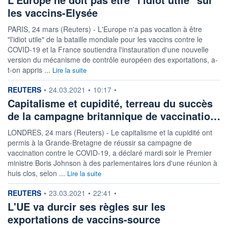
les vaccins-Elysée
PARIS, 24 mars (Reuters) - L'Europe n'a pas vocation à être
"l'idiot utile" de la bataille mondiale pour les vaccins contre le
COVID-19 et la France soutiendra l'instauration d'une nouvelle
version du mécanisme de contrôle européen des exportations, a-
t-on appris ...
Lire la suite
information fournie par
REUTERS
•
24.03.2021
•
10:17
•
Capitalisme et cupidité, terreau du succès
de la campagne britannique de vaccinatio…
LONDRES, 24 mars (Reuters) - Le capitalisme et la cupidité ont
permis à la Grande-Bretagne de réussir sa campagne de
vaccination contre le COVID-19, a déclaré mardi soir le Premier
ministre Boris Johnson à des parlementaires lors d'une réunion à
huis clos, selon ...
Lire la suite
information fournie par
REUTERS
•
23.03.2021
•
22:41
•
L'UE va durcir ses règles sur les
exportations de vaccins-source