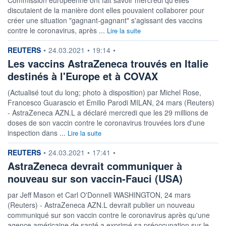
discutaient de la manière dont elles pouvaient collaborer pour
créer une situation "gagnant-gagnant" s'agissant des vaccins
contre le coronavirus, après ...
Lire la suite
information fournie par
REUTERS
•
24.03.2021
•
19:14
•
Les vaccins AstraZeneca trouvés en Italie
destinés à l'Europe et à COVAX
(Actualisé tout du long; photo à disposition) par Michel Rose,
Francesco Guarascio et Emilio Parodi MILAN, 24 mars (Reuters)
- AstraZeneca AZN.L a déclaré mercredi que les 29 millions de
doses de son vaccin contre le coronavirus trouvées lors d'une
inspection dans ...
Lire la suite
information fournie par
REUTERS
•
24.03.2021
•
17:41
•
AstraZeneca devrait communiquer à
nouveau sur son vaccin-Fauci (USA)
par Jeff Mason et Carl O'Donnell WASHINGTON, 24 mars
(Reuters) - AstraZeneca AZN.L devrait publier un nouveau
communiqué sur son vaccin contre le coronavirus après qu'une
agence américaine de santé a exprimé sa préoccupation sur le