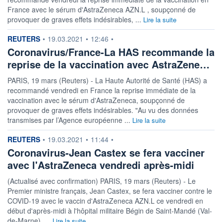
France avec le sérum d'AstraZeneca AZN.L , soupçonné de
provoquer de graves effets indésirables, ...
Lire la suite
information fournie par
REUTERS
•
19.03.2021
•
12:46
•
Coronavirus/France-La HAS recommande la
reprise de la vaccination avec AstraZene…
PARIS, 19 mars (Reuters) - La Haute Autorité de Santé (HAS) a
recommandé vendredi en France la reprise immédiate de la
vaccination avec le sérum d'AstraZeneca, soupçonné de
provoquer de graves effets indésirables. "Au vu des données
transmises par l’Agence européenne ...
Lire la suite
information fournie par
REUTERS
•
19.03.2021
•
11:44
•
Coronavirus-Jean Castex se fera vacciner
avec l'AstraZeneca vendredi après-midi
(Actualisé avec confirmation) PARIS, 19 mars (Reuters) - Le
Premier ministre français, Jean Castex, se fera vacciner contre le
COVID-19 avec le vaccin d'AstraZeneca AZN.L ce vendredi en
début d'après-midi à l'hôpital militaire Bégin de Saint-Mandé (Val-
de-Marne), ...
Lire la suite