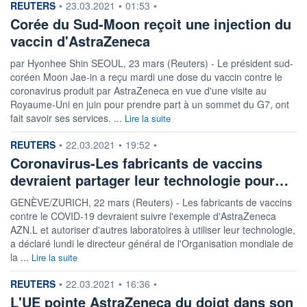
information fournie par
REUTERS
•
23.03.2021
•
01:53
•
Corée du Sud-Moon reçoit une injection du
vaccin d'AstraZeneca
par Hyonhee Shin SEOUL, 23 mars (Reuters) - Le président sud-
coréen Moon Jae-in a reçu mardi une dose du vaccin contre le
coronavirus produit par AstraZeneca en vue d'une visite au
Royaume-Uni en juin pour prendre part à un sommet du G7, ont
fait savoir ses services. ...
Lire la suite
information fournie par
REUTERS
•
22.03.2021
•
19:52
•
Coronavirus-Les fabricants de vaccins
devraient partager leur technologie pour…
GENÈVE/ZURICH, 22 mars (Reuters) - Les fabricants de vaccins
contre le COVID-19 devraient suivre l'exemple d'AstraZeneca
AZN.L et autoriser d'autres laboratoires à utiliser leur technologie,
a déclaré lundi le directeur général de l'Organisation mondiale de
la ...
Lire la suite
information fournie par
REUTERS
•
22.03.2021
•
16:36
•
L'UE pointe AstraZeneca du doigt dans son