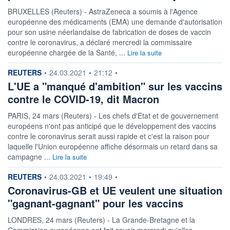
BRUXELLES (Reuters) - AstraZeneca a soumis à l'Agence
européenne des médicaments (EMA) une demande d'autorisation
pour son usine néerlandaise de fabrication de doses de vaccin
contre le coronavirus, a déclaré mercredi la commissaire
européenne chargée de la Santé, ...
Lire la suite
information fournie par
REUTERS
•
24.03.2021
•
21:12
•
L'UE a "manqué d'ambition" sur les vaccins
contre le COVID-19, dit Macron
PARIS, 24 mars (Reuters) - Les chefs d'Etat et de gouvernement
européens n'ont pas anticipé que le développement des vaccins
contre le coronavirus serait aussi rapide et c'est la raison pour
laquelle l'Union européenne affiche désormais un retard dans sa
campagne ...
Lire la suite
information fournie par
REUTERS
•
24.03.2021
•
19:49
•
Coronavirus-GB et UE veulent une situation
"gagnant-gagnant" pour les vaccins
LONDRES, 24 mars (Reuters) - La Grande-Bretagne et la
Commission européenne ont fait savoir mercredi qu'elles