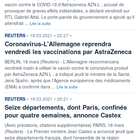
vaccin contre le COVID-19 d'Astrazeneca AZN.L , accusé de
provoquer de graves effets indésirables, a déclaré vendredi sur
RTL Gabriel Attal. Le porte-parole du gouvernement a ajouté qu'il
attendrait ...
Lire la suite
information fournie par
REUTERS
•
18.03.2021
•
22:27
•
Coronavirus-L'Allemagne reprendra
vendredi les vaccinations par AstraZeneca
BERLIN, 18 mars (Reuters) - L'Allemagne recommencera
vendredi matin à utiliser le vaccin contre le coronavirus produit
par AstraZeneca AZN.L , a indiqué jeudi le ministre de la Santé,
Jens Spahn, après que l'Agence européenne des médicaments
(EMA) a confirmé dans ...
Lire la suite
information fournie par
REUTERS
•
18.03.2021
•
20:21
•
Seize départements, dont Paris, confinés
pour quatre semaines, annonce Castex
(Avec précisions, citations supplémentaires) PARIS, 18 mars
(Reuters) - Le Premier ministre Jean Castex a annoncé jeudi que
seize départements français, dont l'ensemble de la région