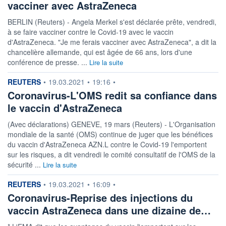
vacciner avec AstraZeneca
BERLIN (Reuters) - Angela Merkel s'est déclarée prête, vendredi,
à se faire vacciner contre le Covid-19 avec le vaccin
d'AstraZeneca. "Je me ferais vacciner avec AstraZeneca", a dit la
chancelière allemande, qui est âgée de 66 ans, lors d'une
conférence de presse. ...
Lire la suite
information fournie par
REUTERS
•
19.03.2021
•
19:16
•
Coronavirus-L'OMS redit sa confiance dans
le vaccin d'AstraZeneca
(Avec déclarations) GENEVE, 19 mars (Reuters) - L'Organisation
mondiale de la santé (OMS) continue de juger que les bénéfices
du vaccin d'AstraZeneca AZN.L contre le Covid-19 l'emportent
sur les risques, a dit vendredi le comité consultatif de l'OMS de la
sécurité ...
Lire la suite
information fournie par
REUTERS
•
19.03.2021
•
16:09
•
Coronavirus-Reprise des injections du
vaccin AstraZeneca dans une dizaine de…