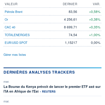
VALEUR
DERNIER
VAR.
83,56
+0,58%
Pétrole Brent
4 256,61
+0,38%
Or
8 699,71
+0,35%
CAC 40
74,54
+1,00%
TOTALENERGIES
1,15217
0,00%
EUR/USD SPOT
Gérer mes listes
DERNIÈRES ANALYSES TRACKERS
mer.
La Bourse du Kenya prévoit de lancer le premier ETF axé sur
information fournie par
l'IA en Afrique de l'Est
•
REUTERS
mar.