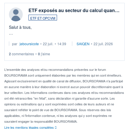
ETF exposés au secteur du calcul quan…
ETF ET OPCVM
Salut à tous,
Je cherche à investir sur le secteur du calcul quantique, mais
par
jeboursicote
•
22 juil.
•
14:39
SAIQEN
•
22 juil. 2026
via un ETF plutôt que des actions individuelles.
2
commentaires
•
0
j'aime
Idéalement, je voudrais qu'il soit éligible au PEA.
Pour l' ...
L'ensemble des analyses et/ou recommandations présentes sur le forum
BOURSORAMA sont uniquement élaborées par les membres qui en sont émetteurs.
Agissant exclusivement en qualité de canal de diffusion, BOURSORAMA n'a participé
en aucune manière à leur élaboration ni exercé aucun pouvoir discrétionnaire quant à
leur sélection. Les informations contenues dans ces analyses et/ou recommandations
ont été retranscrites "en l'état", sans déclaration ni garantie d'aucune sorte. Les
opinions ou estimations qui y sont exprimées sont celles de leurs auteurs et ne
sauraient refléter le point de vue de BOURSORAMA. Sous réserves des lois
applicables, ni l'information contenue, ni les analyses qui y sont exprimées ne
sauraient engager la responsabilité BOURSORAMA.
Lire les mentions légales complètes