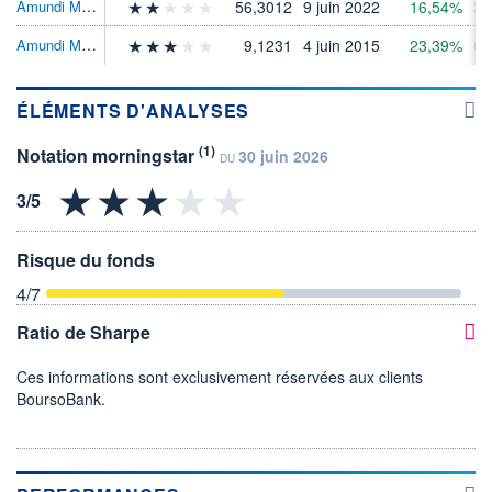
Amundi MSCI EmMktsSRIClmtPrsAlgdETFDRC
56,3012
9 juin 2022
16,54%
39
Amundi MSCI Emerg Mkts Swp II ETF EURAcc
9,1231
4 juin 2015
23,39%
66
ÉLÉMENTS D'ANALYSES
(1)
Notation morningstar
30 juin 2026
DU
Risque du fonds
4
/7
Ratio de Sharpe
Ces informations sont exclusivement réservées aux clients
BoursoBank.