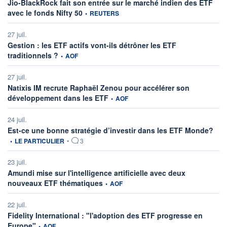
Jio-BlackRock fait son entrée sur le marché indien des ETF
information fournie par
avec le fonds Nifty 50
•
REUTERS
27 juil.
Gestion : les ETF actifs vont-ils détrôner les ETF
information fournie par
traditionnels ?
•
AOF
27 juil.
Natixis IM recrute Raphaël Zenou pour accélérer son
information fournie par
développement dans les ETF
•
AOF
24 juil.
infor
Est-ce une bonne stratégie d’investir dans les ETF Monde?
•
LE PARTICULIER
•
3
23 juil.
Amundi mise sur l'intelligence artificielle avec deux
information fournie par
nouveaux ETF thématiques
•
AOF
22 juil.
Fidelity International : "l'adoption des ETF progresse en
information fournie par
Europe"
•
AOF