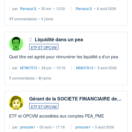
suspission d'accord dans.la guerre du moyen-orient.
par
Renaud.S.
•
30 avr.
•
13:20
Renaud.S.
•
6 août 2026
Investissement long terme tip top pour sa retraite.
LU3 ...
17
commentaires
•
1
j'aime
Liquidité dans un pea
ETF ET OPCVM
Quel titre est agréé pour rémunérer les liquidité s d'un pea
par
M7967572
•
28 juil.
•
15:16
M5637613
•
5 août 2026
7
commentaires
•
0
j'aime
Gérant de la SOCIETE FINANCIAIRE de…
ETF ET OPCVM
ETF et OPCVM accesibles aux comptes PEA_PME
par
pmourie1
•
05 août
•
17:16
pmourie1
•
5 août 2026