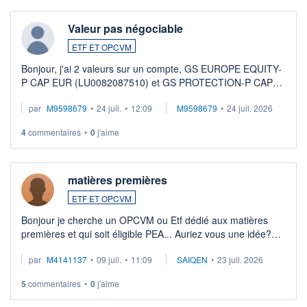
Valeur pas négociable
ETF ET OPCVM
Bonjour, j'ai 2 valeurs sur un compte, GS EUROPE EQUITY-
P CAP EUR (LU0082087510) et GS PROTECTION-P CAP
EUR (LU0546913194), que je souhaite vendre. Lorsque je
par
M9598679
•
24 juil.
•
12:09
M9598679
•
24 juil. 2026
veux procéder à la vente, on me signale ...
4
commentaires
•
0
j'aime
matières premières
ETF ET OPCVM
Bonjour je cherche un OPCVM ou Etf dédié aux matières
premières et qui soit éligible PEA... Auriez vous une idée?
Merci de vos conseils
par
M4141137
•
09 juil.
•
11:09
SAIQEN
•
23 juil. 2026
5
commentaires
•
0
j'aime