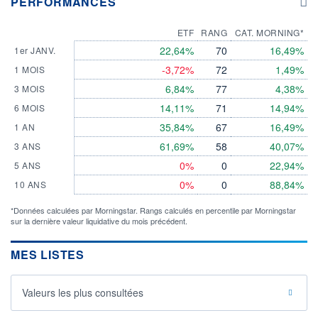
PERFORMANCES
ETF
RANG
CAT. MORNING*
22,64%
70
16,49%
1er JANV.
-3,72%
72
1,49%
1 MOIS
6,84%
77
4,38%
3 MOIS
14,11%
71
14,94%
6 MOIS
35,84%
67
16,49%
1 AN
61,69%
58
40,07%
3 ANS
0%
0
22,94%
5 ANS
0%
0
88,84%
10 ANS
*Données calculées par Morningstar. Rangs calculés en percentile par Morningstar
sur la dernière valeur liquidative du mois précédent.
MES LISTES
Valeurs les plus consultées