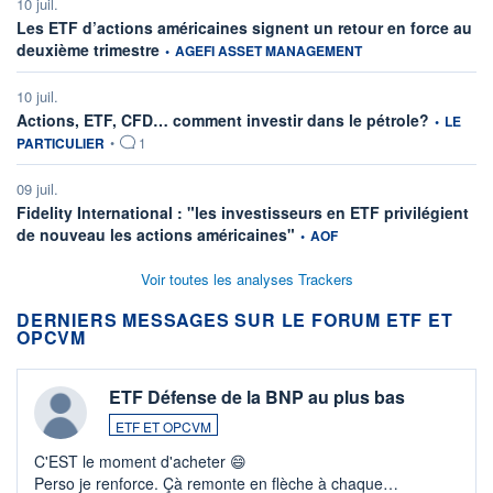
10 juil.
Les ETF d’actions américaines signent un retour en force au
information fournie par
deuxième trimestre
•
AGEFI ASSET MANAGEMENT
10 juil.
information
Actions, ETF, CFD… comment investir dans le pétrole?
•
LE
PARTICULIER
•
1
09 juil.
Fidelity International : "les investisseurs en ETF privilégient
information fournie par
de nouveau les actions américaines"
•
AOF
Voir toutes les analyses Trackers
DERNIERS MESSAGES SUR LE FORUM ETF ET
OPCVM
ETF Défense de la BNP au plus bas
ETF ET OPCVM
C'EST le moment d'acheter 😄​
Perso je renforce. Çà remonte en flèche à chaque