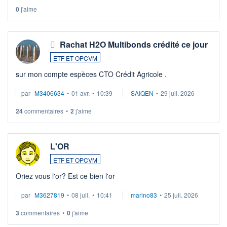
0
j'aime
Rachat H2O Multibonds crédité ce jour
ETF ET OPCVM
sur mon compte espèces CTO Crédit Agricole .
par
M3406634
•
01 avr.
•
10:39
SAIQEN
•
29 juil. 2026
24
commentaires
•
2
j'aime
L'OR
ETF ET OPCVM
Oriez vous l'or? Est ce bien l'or
par
M3627819
•
08 juil.
•
10:41
marino83
•
25 juil. 2026
3
commentaires
•
0
j'aime