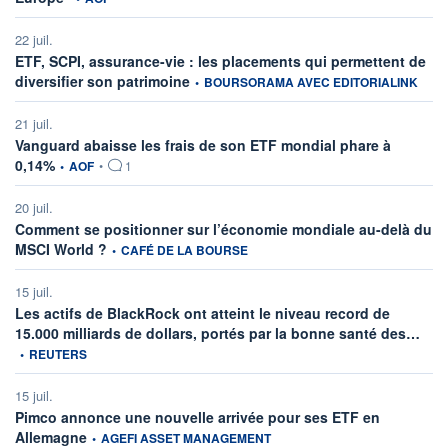
22 juil.
ETF, SCPI, assurance-vie : les placements qui permettent de
information fournie par
diversifier son patrimoine
•
BOURSORAMA AVEC EDITORIALINK
21 juil.
Vanguard abaisse les frais de son ETF mondial phare à
information fournie par
0,14%
•
AOF
•
1
20 juil.
Comment se positionner sur l’économie mondiale au-delà du
information fournie par
MSCI World ?
•
CAFÉ DE LA BOURSE
15 juil.
Les actifs de BlackRock ont atteint le niveau record de
infor
15.000 milliards de dollars, portés par la bonne santé des…
•
REUTERS
15 juil.
Pimco annonce une nouvelle arrivée pour ses ETF en
information fournie par
Allemagne
•
AGEFI ASSET MANAGEMENT