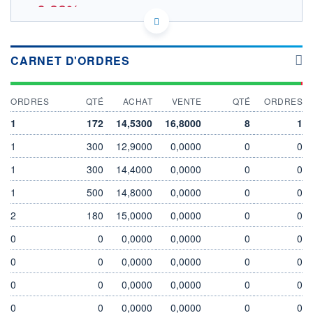
-0,88%
15.69
OUVERTURE THÉORIQUE
IE000KCS7J59 - HSBC Investment Funds
CARNET D'ORDRES
(Luxembourg) S.A.
EURONEXT PARIS DONNÉES TEMPS RÉEL
SOUS-JACENT MSCI EMERGING MARKET
ORDRES
QTÉ
ACHAT
VENTE
QTÉ
ORDRES
Politique d'exécution
1
172
14,5300
16,8000
8
1
16,5
1
300
12,9000
0,0000
0
0
16,0
1
300
14,4000
0,0000
0
0
15,5
1
500
14,8000
0,0000
0
0
15,0
03/08
05/08
2
180
15,0000
0,0000
0
0
0
0
0,0000
0,0000
0
0
INDICE DE RÉFÉRENCE
CATÉGORIE MORNINGSTAR
MSCI EMERGING MARKET
Actions Marchés
0
0
0,0000
0,0000
0
0
Emergents
0
0
0,0000
0,0000
0
0
OUVERTURE
CLÔTURE VEILLE
15,7300
15,9500
0
0
0,0000
0,0000
0
0