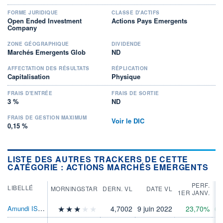
FORME JURIDIQUE
CLASSE D'ACTIFS
Open Ended Investment
Actions Pays Emergents
Company
ZONE GÉOGRAPHIQUE
DIVIDENDE
Marchés Emergents Glob
ND
AFFECTATION DES RÉSULTATS
RÉPLICATION
Capitalisation
Physique
FRAIS D'ENTRÉE
FRAIS DE SORTIE
3 %
ND
FRAIS DE GESTION MAXIMUM
Voir le DIC
0,15 %
LISTE DES AUTRES TRACKERS DE CETTE
CATÉGORIE : ACTIONS MARCHÉS EMERGENTS
PERF.
LIBELLÉ
MORNINGSTAR
DERN. VL
DATE VL
1ER JANV.
Amundi IS MSCI Emerg Mkts Swp ETF EURAcc
4,7002
9 juin 2022
23,70%
68