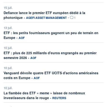
15 juil.
Defiance lance le premier ETF européen dédié à la
information fournie par
photonique
•
AGEFI ASSET MANAGEMENT
•
1
13 juil.
ETF : les petits fournisseurs gagnent un peu de terrain en
information fournie par
Europe
•
AOF
10 juil.
ETF : plus de 225 milliards d'euros engrangés au premier
information fournie par
semestre 2026
•
AOF
10 juil.
Vanguard dévoile quatre ETF UCITS d'actions américaines
information fournie par
cotés en Europe
•
AOF
10 juil.
La flambée des ETF « meme » laisse de nombreux
information fournie par
investisseurs dans le rouge
•
REUTERS