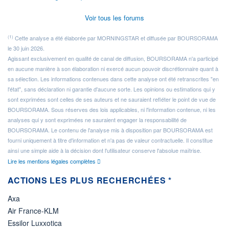
Voir tous les forums
(1)
Cette analyse a été élaborée par MORNINGSTAR et diffusée par BOURSORAMA
le 30 juin 2026.
Agissant exclusivement en qualité de canal de diffusion, BOURSORAMA n'a participé
en aucune manière à son élaboration ni exercé aucun pouvoir discrétionnaire quant à
sa sélection. Les informations contenues dans cette analyse ont été retranscrites "en
l'état", sans déclaration ni garantie d'aucune sorte. Les opinions ou estimations qui y
sont exprimées sont celles de ses auteurs et ne sauraient refléter le point de vue de
BOURSORAMA. Sous réserves des lois applicables, ni l'information contenue, ni les
analyses qui y sont exprimées ne sauraient engager la responsabilité de
BOURSORAMA. Le contenu de l'analyse mis à disposition par BOURSORAMA est
fourni uniquement à titre d'information et n'a pas de valeur contractuelle. Il constitue
ainsi une simple aide à la décision dont l'utilisateur conserve l'absolue maîtrise.
Lire les mentions légales complètes
ACTIONS LES PLUS RECHERCHÉES *
Axa
Air France-KLM
Essilor Luxxotica