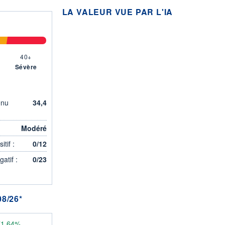
LA VALEUR VUE PAR L'IA
40+
Sévère
enu
34,4
Modéré
tif :
0/12
atif :
0/23
8/26*
71,64%