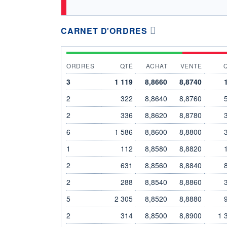
CARNET D'ORDRES
ORDRES
QTÉ
ACHAT
VENTE
3
1 119
8,8660
8,8740
2
322
8,8640
8,8760
2
336
8,8620
8,8780
6
1 586
8,8600
8,8800
1
112
8,8580
8,8820
2
631
8,8560
8,8840
2
288
8,8540
8,8860
5
2 305
8,8520
8,8880
2
314
8,8500
8,8900
1 