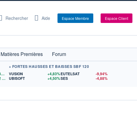
Rechercher
Aide
Espace Membre
Espace Client
Matières Premières
Forum
+ FORTES HAUSSES ET BAISSES SBF 120
1,1530
$US
VUSION
+4,83%
EUTELSAT
-9,94%
2
$US
UBISOFT
+4,50%
SES
-4,88%