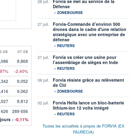
Forvia se met au service de la
28 juil.
Défense
information fournie par
•
ZONEBOURSE
Forvia-Commande d’environ 500
27 juil.
drones dans le cadre d'une relation
stratégique avec une entreprise de
défense
information fournie par
•
REUTERS
 AUGUST
7 AUGUST
6-08
07-08
Forvia va créer une usine pour
27 juil.
,086
8,868
l’assemblage de sièges en Inde
information fournie par
•
REUTERS
,97%
-2,40%
Forvia résiste grâce au relèvement
08 juil.
,342
9,052
de Citi
information fournie par
,416
9,062
•
ZONEBOURSE
,027
8,812
Forvia Hella lance un bloc-batterie
02 juil.
lithium-ion 12 volts intégré
 626
289 656
information fournie par
•
REUTERS
 jours :
-0,11%
Toutes les actualités à propos de FORVIA (EX
FAURECIA)