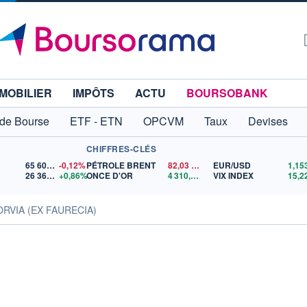
MOBILIER
IMPÔTS
ACTU
BOURSOBANK
 de Bourse
ETF - ETN
OPCVM
Taux
Devises
CHIFFRES-CLÉS
65 606,71
-0,12%
PÉTROLE BRENT
82,03
$US
EUR/USD
26 363,83
+0,86%
ONCE D'OR
4 310,93
$US
VIX INDEX
15,2
ORVIA (EX FAURECIA)