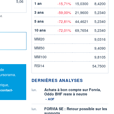
5,06
1 an
-15,71%
15,0300
8,4200
3 ans
-59,00%
21,9600
5,2340
d.
5 ans
-72,81%
44,4621
5,2340
10 ans
-72,01%
69,7654
5,2340
MM20
9,0316
MM50
9,4090
MM100
9,8105
RSI14
54,7500
 de
oursorama.
DERNIÈRES ANALYSES
rique,
Achats à bon compte sur Forvia,
:
lun.
contact-
Oddo BHF reste à neutre
information fournie par
•
AOF
FORVIA SE : Retour possible sur les
lun.
supports