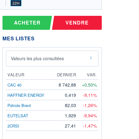
22H
ACHETER
VENDRE
MES LISTES
Valeurs les plus consultées
VALEUR
DERNIER
VAR.
8 742,88
+0,50%
CAC 40
0,419
-9,11%
HAFFNER ENERGY
82,03
-1,26%
Pétrole Brent
1,929
-9,94%
EUTELSAT
27,41
-1,47%
2CRSI