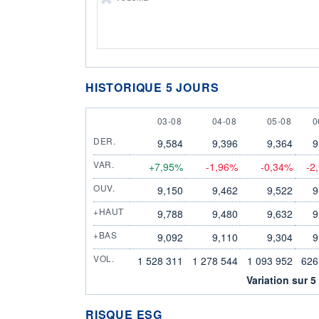
HISTORIQUE 5 JOURS
3 AUGUST
4 AUGUST
5 AUGUST
6
03-08
04-08
05-08
0
DER.
9,584
9,396
9,364
9
VAR.
+7,95%
-1,96%
-0,34%
-2
OUV.
9,150
9,462
9,522
9
+HAUT
9,788
9,480
9,632
9
+BAS
9,092
9,110
9,304
9
VOL.
1 528 311
1 278 544
1 093 952
626
Variation sur 5
RISQUE ESG