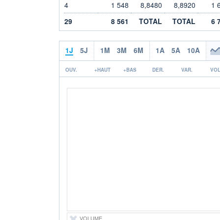
4
1 548
8,8480
8,8920
1 
29
8 561
TOTAL
TOTAL
6 
1J
5J
1M
3M
6M
1A
5A
10A
OUV.
+HAUT
+BAS
DER.
VAR.
VOL
VOLUME