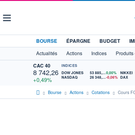
Menu
BOURSE
ÉPARGNE
BUDGET
IM
Actualités
Actions
Indices
Produits
CAC 40
INDICES
8 742,26
DOW JONES
53 885,10
0,00%
NIKKEI
NASDAQ
26 348,35
-0,06%
DAX
+0,49%
Bourse
Actions
Cotations
Cours F