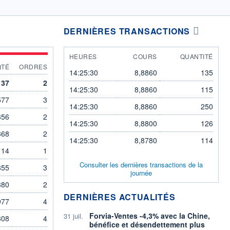
DERNIÈRES TRANSACTIONS
HEURES
COURS
QUANTITÉ
QTÉ
ORDRES
14:25:30
8,8860
135
137
2
14:25:30
8,8860
115
577
3
14:25:30
8,8860
250
356
2
14:25:30
8,8800
126
368
2
14:25:30
8,8780
114
114
1
Consulter les dernières transactions de la
855
3
journée
380
2
DERNIÈRES ACTUALITÉS
977
4
Forvia-Ventes -4,3% avec la Chine,
31 juil.
308
4
bénéfice et désendettement plus