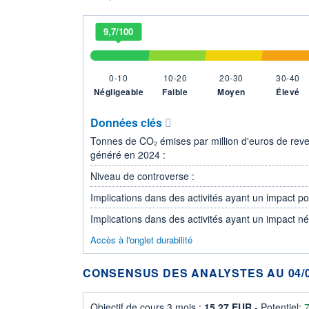
9,7/100
0-10
10-20
20-30
30-40
Négligeable
Faible
Moyen
Élevé
Données clés
Tonnes de CO₂ émises par million d'euros de rev
généré en 2024 :
Niveau de controverse :
Implications dans des activités ayant un impact posi
Implications dans des activités ayant un impact nég
Accès à l'onglet durabilité
CONSENSUS DES ANALYSTES AU 04/0
Objectif de cours 3 mois :
15,27 EUR
- Potentiel: