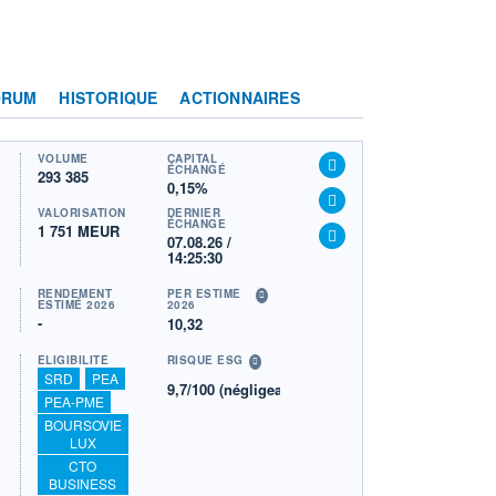
ORUM
HISTORIQUE
ACTIONNAIRES
VOLUME
CAPITAL
ÉCHANGÉ
293 385
0,15%
VALORISATION
DERNIER
ÉCHANGE
1 751 MEUR
07.08.26 /
14:25:30
RENDEMENT
PER ESTIMÉ
ESTIMÉ 2026
2026
-
10,32
ÉLIGIBILITÉ
RISQUE ESG
SRD
PEA
9,7/100 (négligeable)
PEA-PME
BOURSOVIE
LUX
CTO
BUSINESS