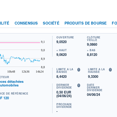
ILITÉ
CONSENSUS
SOCIÉTÉ
PRODUITS DE BOURSE
F
OUVERTURE
CLÔTURE
VEILLE
9,0520
9,1
9,0860
+ HAUT
+ BAS
9,0
9,0620
8,8120
8,9
8,8
LIMITE À LA
LIMITE À LA
10h48
12h36
14h24
BAISSE
HAUSSE
8,4420
9,3300
CTEUR
èces détachées
automobiles
DERNIER
DATE
DIVIDENDE
DERNIER
DIVIDENDE
0,50 EUR
DICE DE RÉFÉRENCE
04/06/24
(04/06/24)
F 120
PROCHAIN
DIVIDENDE
-