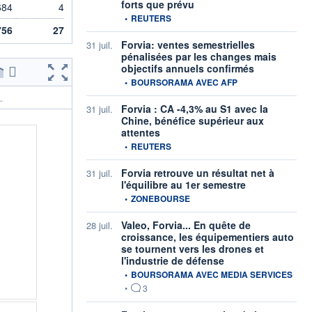
forts que prévu
684
4
information fournie par
•
REUTERS
756
27
Forvia: ventes semestrielles
31 juil.
pénalisées par les changes mais
objectifs annuels confirmés
information fournie par
•
BOURSORAMA AVEC AFP
.
Forvia : CA -4,3% au S1 avec la
31 juil.
Chine, bénéfice supérieur aux
attentes
information fournie par
•
REUTERS
Forvia retrouve un résultat net à
31 juil.
l'équilibre au 1er semestre
information fournie par
•
ZONEBOURSE
Valeo, Forvia... En quête de
28 juil.
croissance, les équipementiers auto
se tournent vers les drones et
l'industrie de défense
information fournie par
•
BOURSORAMA AVEC MEDIA SERVICES
•
3