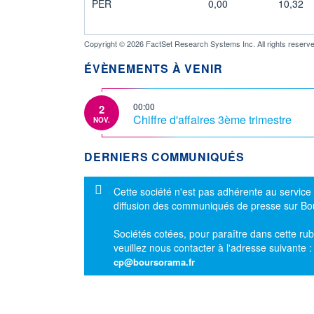
PER
0,00
10,32
Copyright © 2026 FactSet Research Systems Inc. All rights reserve
ÉVÈNEMENTS À VENIR
00:00
2
Chiffre d'affaires 3ème trimestre
NOV.
DERNIERS COMMUNIQUÉS
Message d'information
Cette société n'est pas adhérente au service
diffusion des communiqués de presse sur B
Sociétés cotées, pour paraître dans cette rub
veuillez nous contacter à l'adresse suivante 
cp@boursorama.fr