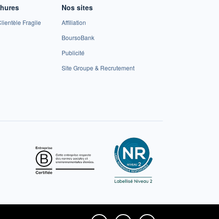
chures
Nos sites
lientèle Fragile
Affiliation
BoursoBank
Publicité
Site Groupe & Recrutement