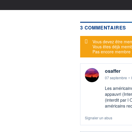
3 COMMENTAIRES
Message d'alerte
Vous devez être mem
Vous êtes déjà mem
Pas encore membre
osaffer
07 septembre
•
Les américains
appauvri (Inte
(interdit par 
américains re
Signaler un abus