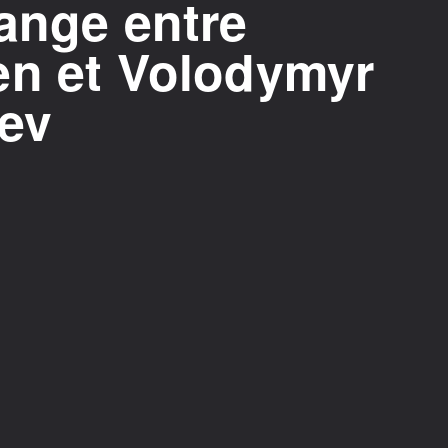
ange entre
en et Volodymyr
iev