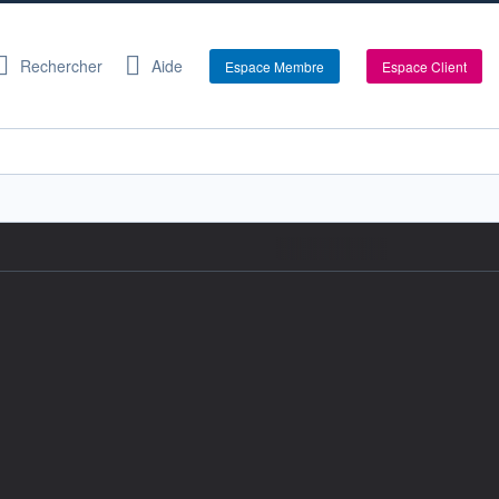
Rechercher
Aide
Espace Membre
Espace Client