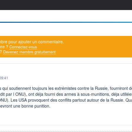
bre pour ajouter un commentaire.
bre ?
Connectez-vous
 ?
Devenez membre gratuitement
09:41
 qui soutiennent toujours les extrémistes contre la Russie, fourniront 
rdit par l ONU), ont déja fourni des armes à sous-munitions, déja utilié
l ONU). Les USA provoquent des conflits partout autour de la Russie. Qu
cevront une bonne punition.