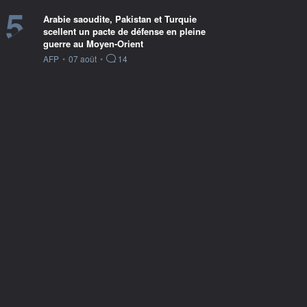
5
Arabie saoudite, Pakistan et Turquie
scellent un pacte de défense en pleine
guerre au Moyen-Orient
information fournie par
AFP
•
07 août
•
14