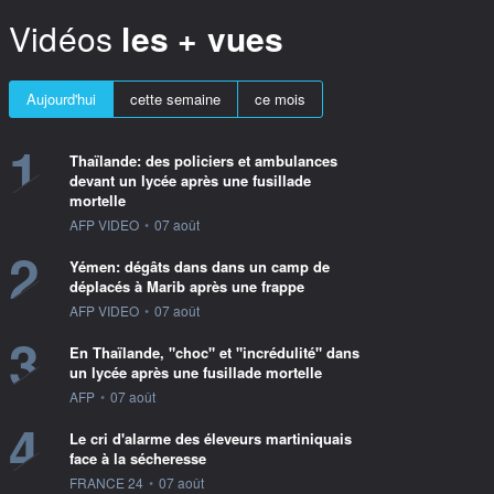
Vidéos
les + vues
Aujourd'hui
cette semaine
ce mois
1
Thaïlande: des policiers et ambulances
devant un lycée après une fusillade
mortelle
information fournie par
AFP VIDEO
•
07 août
2
Yémen: dégâts dans dans un camp de
déplacés à Marib après une frappe
information fournie par
AFP VIDEO
•
07 août
3
En Thaïlande, "choc" et "incrédulité" dans
un lycée après une fusillade mortelle
information fournie par
AFP
•
07 août
4
Le cri d'alarme des éleveurs martiniquais
face à la sécheresse
information fournie par
FRANCE 24
•
07 août