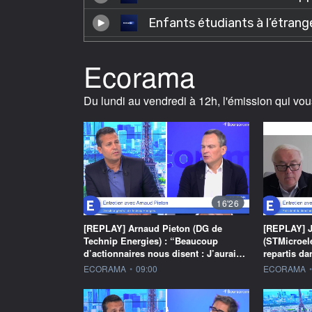
Ecorama
Du lundi au vendredi à 12h, l'émission qui vou
16'26
[REPLAY] Arnaud Pieton (DG de
[REPLAY] J
Technip Energies) : “Beaucoup
(STMicroel
d’actionnaires nous disent : J’aurai…
repartis d
information fournie par
information f
ECORAMA
•
09:00
ECORAMA
•