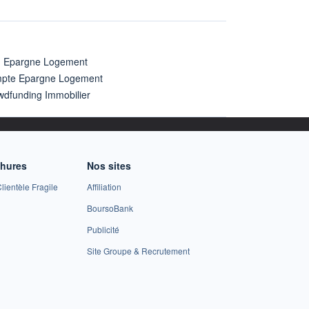
n Epargne Logement
pte Epargne Logement
wdfunding Immobilier
chures
Nos sites
lientèle Fragile
Affiliation
BoursoBank
Publicité
Site Groupe & Recrutement