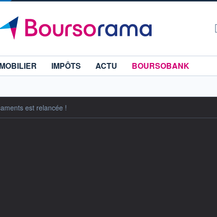
MOBILIER
IMPÔTS
ACTU
BOURSOBANK
aments est relancée !