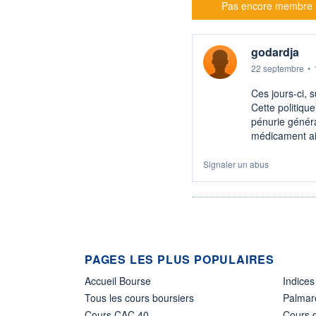
Pas encore membre
godardja
22 septembre
•
Ces jours-ci, s
Cette politiqu
pénurie génér
médicament ail
Signaler un abus
PAGES LES PLUS POPULAIRES
Accueil Bourse
Indices
Tous les cours boursiers
Palmar
Cours CAC 40
Cours d