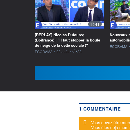
19'41
[REPLAY] Nicolas Dufourcq
Nouveaux ra
(Bpifrance) : "Il faut stopper la boule
automobilis
de neige de la dette sociale !"
information f
ECORAMA
•
information fournie par
ECORAMA
•
03 août
•
33
1 COMMENTAIRE
Message d'alerte
Vous devez être mem
Vous êtes déjà mem