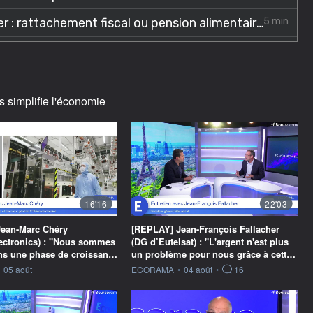
s simplifie l'économie
16'16
22'03
ean-Marc Chéry
[REPLAY] Jean-François Fallacher
ectronics) : "Nous sommes
(DG d’Eutelsat) : "L'argent n'est plus
ans une phase de croissan…
un problème pour nous grâce à cett…
ournie par
information fournie par
05 août
ECORAMA
•
04 août
•
16