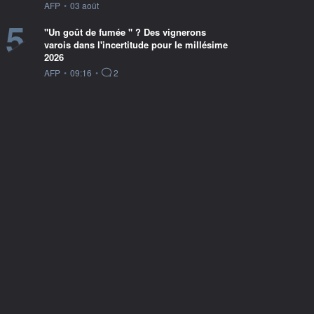
information fournie par
AFP
•
03 août
5
"Un goût de fumée " ? Des vignerons
varois dans l'incertitude pour le millésime
2026
information fournie par
AFP
•
09:16
•
2