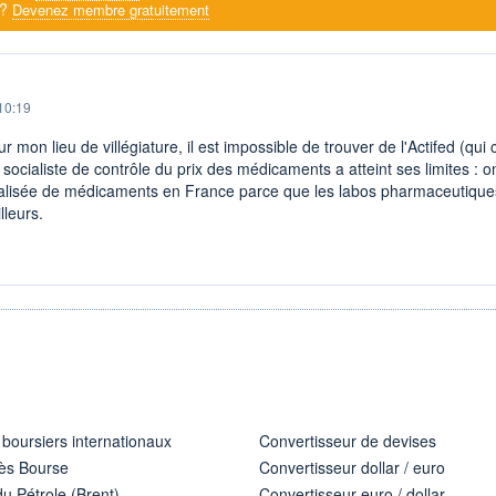
 ?
Devenez membre gratuitement
10:19
ur mon lieu de villégiature, il est impossible de trouver de l'Actifed (qu
e socialiste de contrôle du prix des médicaments a atteint ses limites : 
alisée de médicaments en France parce que les labos pharmaceutiques
leurs.
 boursiers internationaux
Convertisseur de devises
ès Bourse
Convertisseur dollar / euro
u Pétrole (Brent)
Convertisseur euro / dollar