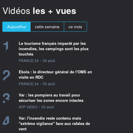
Vidéos
les + vues
Aujourd'hui
cette semaine
ce mois
1
Le tourisme français impacté par les
incendies, les campings sont les plus
touchés
information fournie par
FRANCE 24
•
05 août
2
Ebola : le directeur général de l'OMS en
visite en RDC
information fournie par
FRANCE 24
•
05 août
3
Var : les pompiers au travail pour
sécuriser les zones encore intactes
information fournie par
AFP VIDEO
•
03 août
4
Var: l'incendie reste contenu mais
"extrême vigilance" face aux rafales de
vent