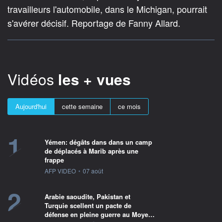
travailleurs l'automobile, dans le Michigan, pourrait
s'avérer décisif. Reportage de Fanny Allard.
Vidéos
les + vues
Aujourd'hui
cette semaine
ce mois
1
Yémen: dégâts dans dans un camp
de déplacés à Marib après une
frappe
information fournie par
AFP VIDEO
•
07 août
2
Arabie saoudite, Pakistan et
Turquie scellent un pacte de
défense en pleine guerre au Moye…