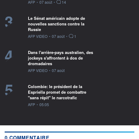
information fournie par
AFP
•
07 août
•
14
3
Le Sénat américain adopte de
nouvelles sanctions contre la
Russie
information fournie par
AFP VIDEO
•
07 août
•
1
4
Dans l'arrière-pays australien, des
jockeys s'affrontent à dos de
dromadaires
information fournie par
AFP VIDEO
•
07 août
5
Colombie: le président de la
Espriella promet de combattre
"sans répit" le narcotrafic
information fournie par
AFP
•
05:05
0 COMMENTAIRE