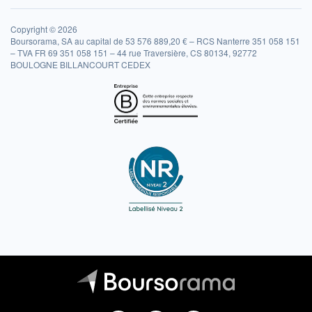
Copyright © 2026
Boursorama, SA au capital de 53 576 889,20 € – RCS Nanterre 351 058 151
– TVA FR 69 351 058 151 – 44 rue Traversière, CS 80134, 92772
BOULOGNE BILLANCOURT CEDEX