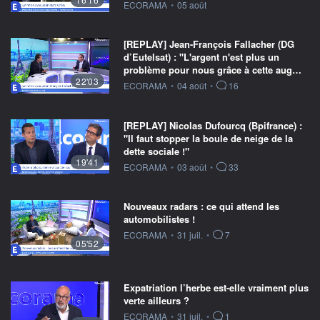
information fournie par
ECORAMA
•
05 août
[REPLAY] Jean-François Fallacher (DG
d’Eutelsat) : "L'argent n'est plus un
problème pour nous grâce à cette aug…
22'03
information fournie par
ECORAMA
•
04 août
•
16
[REPLAY] Nicolas Dufourcq (Bpifrance) :
"Il faut stopper la boule de neige de la
dette sociale !"
19'41
information fournie par
ECORAMA
•
03 août
•
33
Nouveaux radars : ce qui attend les
automobilistes !
information fournie par
ECORAMA
•
31 juil.
•
7
05'52
Expatriation l’herbe est-elle vraiment plus
verte ailleurs ?
information fournie par
ECORAMA
•
31 juil.
•
1