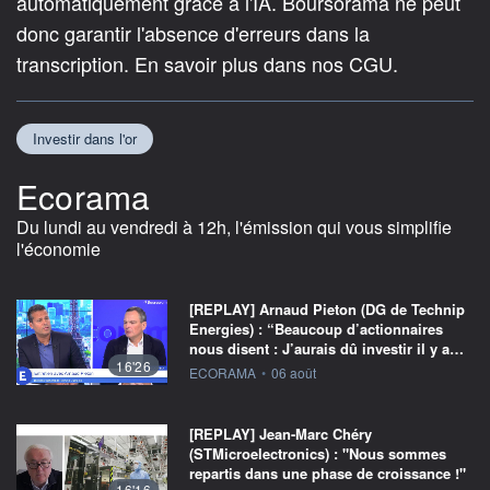
automatiquement grâce à l'IA. Boursorama ne peut
donc garantir l'absence d'erreurs dans la
transcription. En savoir plus dans nos CGU.
Investir dans l'or
Ecorama
Du lundi au vendredi à 12h, l'émission qui vous simplifie
l'économie
[REPLAY] Arnaud Pieton (DG de Technip
Energies) : “Beaucoup d’actionnaires
nous disent : J’aurais dû investir il y a…
16'26
information fournie par
ECORAMA
•
06 août
[REPLAY] Jean-Marc Chéry
(STMicroelectronics) : "Nous sommes
repartis dans une phase de croissance !"
16'16