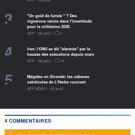
3
"Un goût de fumée " ? Des
vignerons varois dans l'incertitude
pour le millésime 2026
information fournie par
AFP
•
06 août
•
2
4
Iran: l'ONU se dit "alarmée" par la
hausse des exécutions depuis mars
information fournie par
AFP
•
06 août
•
13
5
Mégafeu en Gironde: les cabanes
ostréicoles de L'Herbe rouvrent
information fournie par
AFP VIDEO
•
06 août
4 COMMENTAIRES
Message d'alerte
Vous devez être membre pour ajouter un