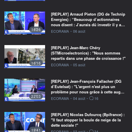
[REPLAY] Arnaud Pieton (DG de Technip
Energies) : “Beaucoup d’actionnaires
nous disent : J’aurais dû investir il y a…
16'26
information fournie par
ECORAMA
•
06 août
[REPLAY] Jean-Marc Chéry
(STMicroelectronics) : "Nous sommes
repartis dans une phase de croissance !"
16'16
information fournie par
ECORAMA
•
05 août
[REPLAY] Jean-François Fallacher (DG
d’Eutelsat) : "L'argent n'est plus un
problème pour nous grâce à cette aug…
22'03
information fournie par
ECORAMA
•
04 août
•
16
[REPLAY] Nicolas Dufourcq (Bpifrance) :
"Il faut stopper la boule de neige de la
dette sociale !"
19'41
information fournie par
ECORAMA
•
03 août
•
34