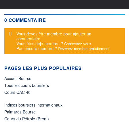
0 COMMENTAIRE
Message d'alerte
Vous devez être membre pour ajouter un
commentaire.
Vous êtes déjà membre ?
Connectez-vous
Pas encore membre ?
Devenez membre gratuitement
PAGES LES PLUS POPULAIRES
Accueil Bourse
Tous les cours boursiers
Cours CAC 40
Indices boursiers internationaux
Palmarès Bourse
Cours du Pétrole (Brent)