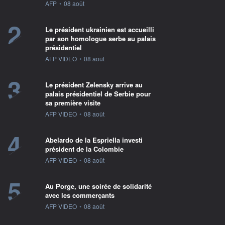
information fournie par
AFP
•
08 août
2
Le président ukrainien est accueilli
par son homologue serbe au palais
présidentiel
information fournie par
AFP VIDEO
•
08 août
3
Le président Zelensky arrive au
palais présidentiel de Serbie pour
sa première visite
information fournie par
AFP VIDEO
•
08 août
4
Abelardo de la Espriella investi
président de la Colombie
information fournie par
AFP VIDEO
•
08 août
5
Au Porge, une soirée de solidarité
avec les commerçants
information fournie par
AFP VIDEO
•
08 août