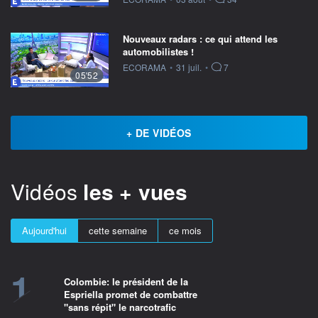
Nouveaux radars : ce qui attend les
automobilistes !
information fournie par
ECORAMA
•
31 juil.
•
7
05'52
+ DE VIDÉOS
Vidéos
les + vues
Aujourd'hui
cette semaine
ce mois
1
Colombie: le président de la
Espriella promet de combattre
"sans répit" le narcotrafic