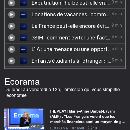
Ecorama
Du lundi au vendredi à 12h, l'émission qui vous simplifie
l'économie
[REPLAY] Marie-Anne Barbat-Layani
(AMF) : "Les Français voient que les
marchés financiers sont un moyen de g…
24'31
information fournie par
ECORAMA
•
07 août
•
10