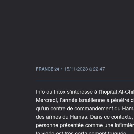
information fournie par
•
15/11/2023 à 22:47
FRANCE 24
Info ou Intox s’intéresse à l’hôpital Al-C
Mercredi, l’armée israélienne a pénétré d
qu’un centre de commandement du Hamas s
des armes du Hamas. Dans ce contexte, u
personne présentée comme une infirmièr
la vidéo est très certainement truquée.