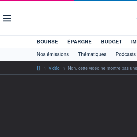
Menu
BOURSE
ÉPARGNE
BUDGET
IM
Nos émissions
Thématiques
Podcasts
Vidéo
Non, cette vidéo ne montre pas une