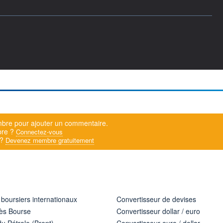
bre pour ajouter un commentaire.
bre ?
Connectez-vous
 ?
Devenez membre gratuitement
 boursiers internationaux
Convertisseur de devises
ès Bourse
Convertisseur dollar / euro