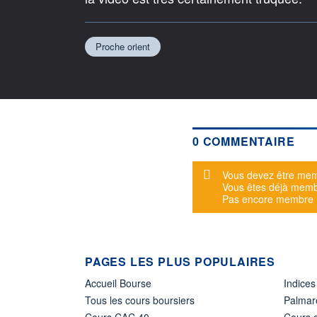
Proche orient
0 COMMENTAIRE
Message d'alerte
Vous devez être mem
Vous êtes déjà mem
Pas encore membre
PAGES LES PLUS POPULAIRES
Accueil Bourse
Indices
Tous les cours boursiers
Palmar