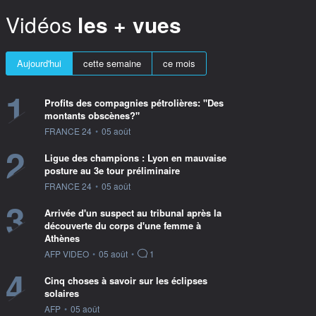
Vidéos
les + vues
Aujourd'hui
cette semaine
ce mois
1
Profits des compagnies pétrolières: "Des
montants obscènes?"
information fournie par
FRANCE 24
•
05 août
2
Ligue des champions : Lyon en mauvaise
posture au 3e tour préliminaire
information fournie par
FRANCE 24
•
05 août
3
Arrivée d'un suspect au tribunal après la
découverte du corps d'une femme à
Athènes
information fournie par
AFP VIDEO
•
05 août
•
1
4
Cinq choses à savoir sur les éclipses
solaires
information fournie par
AFP
•
05 août