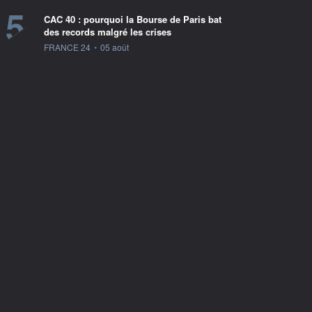
5
CAC 40 : pourquoi la Bourse de Paris bat
des records malgré les crises
information fournie par
FRANCE 24
•
05 août