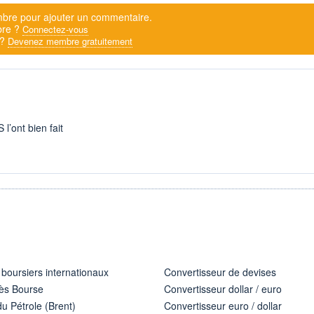
bre pour ajouter un commentaire.
bre ?
Connectez-vous
 ?
Devenez membre gratuitement
 l’ont bien fait
 boursiers internationaux
Convertisseur de devises
ès Bourse
Convertisseur dollar / euro
u Pétrole (Brent)
Convertisseur euro / dollar