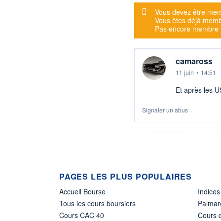
Message d'alerte
Vous devez être mem
Vous êtes déjà mem
Pas encore membre
camaross
11 juin
•
14:51
Et après les US
Signaler un abus
PAGES LES PLUS POPULAIRES
Accueil Bourse
Indices
Tous les cours boursiers
Palmar
Cours CAC 40
Cours d