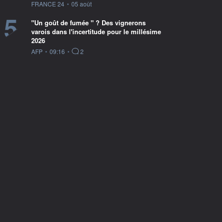
information fournie par
FRANCE 24
•
05 août
5
"Un goût de fumée " ? Des vignerons
varois dans l'incertitude pour le millésime
2026
information fournie par
AFP
•
09:16
•
2