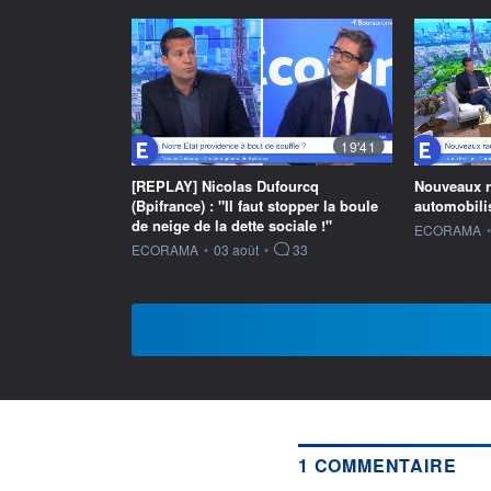
19'41
[REPLAY] Nicolas Dufourcq
Nouveaux ra
(Bpifrance) : "Il faut stopper la boule
automobilis
de neige de la dette sociale !"
information f
ECORAMA
•
information fournie par
ECORAMA
•
03 août
•
33
1 COMMENTAIRE