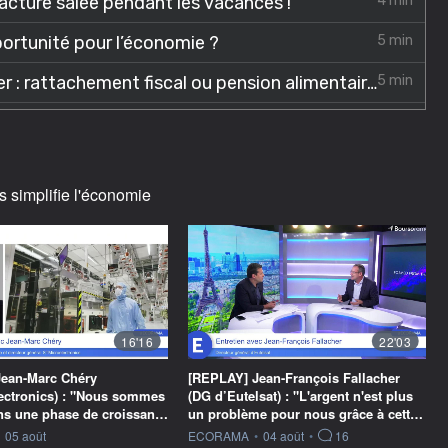
s simplifie l'économie
16'16
22'03
ean-Marc Chéry
[REPLAY] Jean-François Fallacher
ectronics) : "Nous sommes
(DG d’Eutelsat) : "L'argent n'est plus
ans une phase de croissan…
un problème pour nous grâce à cett…
ournie par
information fournie par
05 août
ECORAMA
•
04 août
•
16