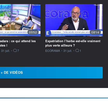
05'52
08'14
dars : ce qui attend les
Expatriation l’herbe est-elle vraiment
tes !
plus verte ailleurs ?
ournie par
information fournie par
31 juil.
•
7
ECORAMA
•
31 juil.
•
1
+ DE VIDÉOS