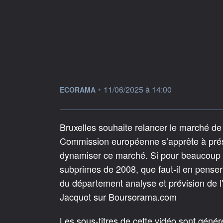
information fournie par
•
11/06/2025 à 14:00
ECORAMA
Bruxelles souhaite relancer le marché de 
Commission européenne s’apprête à prése
dynamiser ce marché. Si pour beaucoup de
subprimes de 2008, que faut-il en penser 
du département analyse et prévision de 
Jacquot sur Boursorama.com
Les sous-titres de cette vidéo sont géné