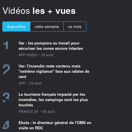
Vidéos
les + vues
Aujourd'hui
cette semaine
ce mois
1
Var : les pompiers au travail pour
sécuriser les zones encore intactes
information fournie par
AFP VIDEO
•
03 août
2
Var: l'incendie reste contenu mais
"extrême vigilance" face aux rafales de
vent
information fournie par
AFP
•
03 août
3
Le tourisme français impacté par les
incendies, les campings sont les plus
touchés
information fournie par
FRANCE 24
•
05 août
4
Ebola : le directeur général de l'OMS en
visite en RDC