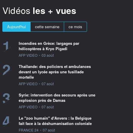
Vidéos
les + vues
Aujourd'hui
cette semaine
ce mois
1
Incendies en Grèce: largages par
hélicoptères à Kryo Pigadi
information fournie par
AFP VIDEO
•
03 août
2
Thaïlande: des policiers et ambulances
devant un lycée après une fusillade
mortelle
information fournie par
AFP VIDEO
•
07 août
3
Syrie: intervention des secours après une
explosion près de Damas
information fournie par
AFP VIDEO
•
07 août
4
Le "zoo humain" d'Anvers : la Belgique
fait face à la déshumanisation coloniale
information fournie par
FRANCE 24
•
07 août