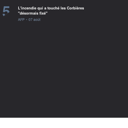
5
L'incendie qui a touché les Corbières
"désormais fixé"
information fournie par
AFP
•
07 août