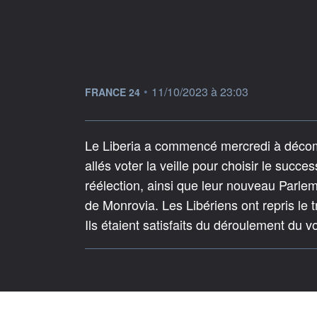
information fournie par
•
11/10/2023 à 23:03
FRANCE 24
Le Liberia a commencé mercredi à décompt
allés voter la veille pour choisir le succ
réélection, ainsi que leur nouveau Parlem
de Monrovia. Les Libériens ont repris le tr
Ils étaient satisfaits du déroulement du v