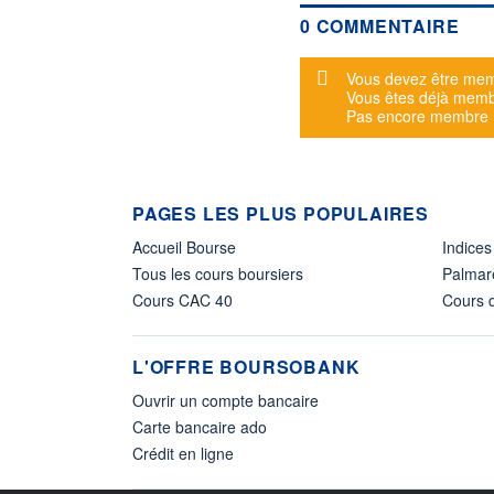
0 COMMENTAIRE
Message d'alerte
Vous devez être mem
Vous êtes déjà mem
Pas encore membre
PAGES LES PLUS POPULAIRES
Accueil Bourse
Indices
Tous les cours boursiers
Palmar
Cours CAC 40
Cours d
L'OFFRE BOURSOBANK
Ouvrir un compte bancaire
Carte bancaire ado
Crédit en ligne